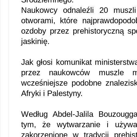
Naukowcy odnaleźli 20 muszl
otworami, które najprawdopodo
ozdoby przez prehistoryczną sp
jaskinię.
Jak głosi komunikat ministerstw
przez naukowców muszle m
wcześniejsze podobne znaleziska
Afryki i Palestyny.
Według Abdel-Jalila Bouzougg
tym, że wytwarzanie i używ
zakorzenione w tradycji prehi