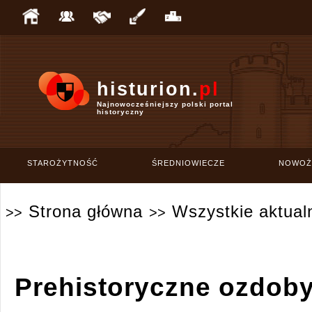
histurion.
pl
Najnowocześniejszy polski portal
historyczny
STAROŻYTNOŚĆ
ŚREDNIOWIECZE
NOWOŻ
Strona główna
Wszystkie aktual
>>
>>
Prehistoryczne ozdoby