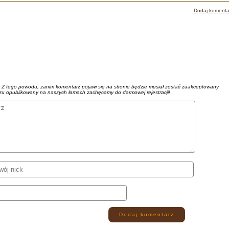
Dodaj komenta
. Z tego powodu, zanim komentarz pojawi się na stronie będzie musiał zostać zaakceptowany
azu opublikowany na naszych łamach zachęcamy do darmowej rejestracji!
Dodaj komentarz