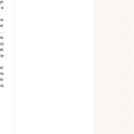
go
 w
na
ań
..
ie
ji
ak
ię
wo
ta
le
ię