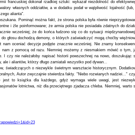
mii francuskiej dokonał rzadkiej sztuki: wykazał niezdolność do efektywne
alory własnych oddziałów, a w dodatku podał w wątpliwość lojalność (lub,
zego alianta".
oszukana. Pominąć można fakt, że strona polska była równie nieprzygotowa
ntne i źle poinformowane; że armia polska nie posiadała zdatnych do dział
nacznie wcześniej; że do końca łudzono się co do sytuacji międzynarodowej.
 do głosu dochodzą demony, o których zaświadczyć mogą choćby więźniow
st nam oceniać decyzje podjęte znacznie wcześniej. Nie znamy konsekwenc
szli nam z pomocą od razu. Niemniej możemy z niesmakiem mówić o tym, j
. I czy nie należałoby napisać historii powszechnej na nowo, doszukując s
w, ale i aliantów, którzy długo zamiatali wszystko pod dywan...
ów, świadczących o niezwykle świetnym warsztacie historycznym. Dodatko
ralnych, Autor zwyczajnie stwierdza fakty. "Niebo rozwianych nadziei..." czy
e jest to książka dla każdego, gdyż wymaga wiele uwagi, jest niezwyk
asjonatów lotnictwa, niż dla przeciętnego zjadacza chleba. Niemniej, warto s
zapowiedzi=1&id=23