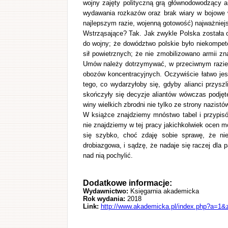
wojny zajęty polityczną grą głównodowodzący ar
wydawania rozkazów oraz brak wiary w bojowe w
najlepszym razie, wojenną gotowość) najważniejs
Wstrząsające? Tak. Jak zwykle Polska została 
do wojny; że dowództwo polskie było niekompete
sił powietrznych; że nie zmobilizowano armii z
Umów należy dotrzymywać, w przeciwnym razie
obozów koncentracyjnych. Oczywiście łatwo je
tego, co wydarzyłoby się, gdyby alianci przy
skończyły się decyzje aliantów wówczas podjęte
winy wielkich zbrodni nie tylko ze strony nazistó
W książce znajdziemy mnóstwo tabel i przypis
nie znajdziemy w tej pracy jakichkolwiek ocen mo
się szybko, choć zdaję sobie sprawę, że ni
drobiazgowa, i sądzę, że nadaje się raczej dla p
nad nią pochylić.
Dodatkowe informacje:
Wydawnictwo:
Księgarnia akademicka
Rok wydania:
2018
Link:
http://www.akademicka.pl/index.php?a=1&