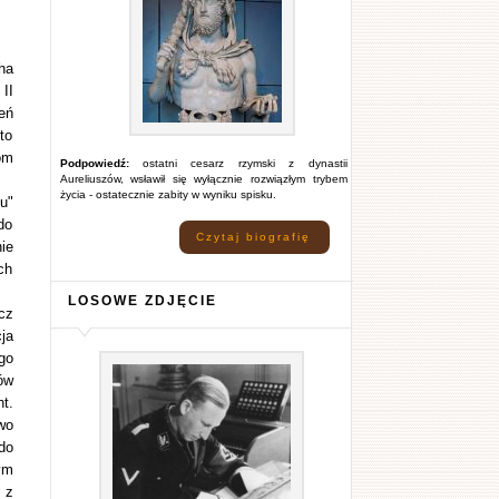
ha
II
eń
to
om
Podpowiedź:
ostatni cesarz rzymski z dynastii
Aureliuszów, wsławił się wyłącznie rozwiązłym trybem
życia - ostatecznie zabity w wyniku spisku.
u"
do
Czytaj biografię
ie
ch
LOSOWE ZDJĘCIE
cz
ja
go
ów
t.
wo
do
ym
 z