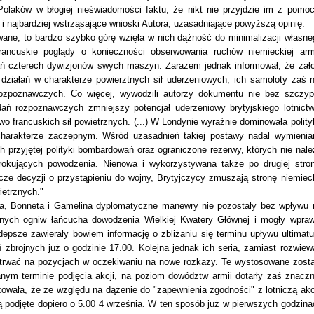
Polaków w błogiej nieświadomości faktu, że nikt nie przyjdzie im z pomoc
 najbardziej wstrząsające wnioski Autora, uzasadniające powyższą opinię:
owane, to bardzo szybko górę wzięła w nich dążność do minimalizacji własne
 francuskie poglądy o konieczności obserwowania ruchów niemieckiej armi
ań czterech dywizjonów swych maszyn. Zarazem jednak informował, że zało
iałań w charakterze powierztnych sił uderzeniowych, ich samoloty zaś n
rozpoznawczych. Co więcej, wywodzili autorzy dokumentu nie bez szczyp
dań rozpoznawczych zmniejszy potencjał uderzeniowy brytyjskiego lotnictw
 francuskich sił powietrznych. (...) W Londynie wyraźnie dominowała polity
charakterze zaczepnym. Wśród uzasadnień takiej postawy nadal wymienia
przyjętej polityki bombardowań oraz ograniczone rezerwy, których nie nale
erokujących powodzenia. Nienowa i wykorzystywana także po drugiej stron
cze decyzji o przystąpieniu do wojny, Brytyjczycy zmuszają stronę niemiec
ietrznych."
a, Bonneta i Gamelina dyplomatyczne manewry nie pozostały bez wpływu 
nych ogniw łańcucha dowodzenia Wielkiej Kwatery Głównej i mogły wpraw
epsze zawierały bowiem informację o zbliżaniu się terminu upływu ultimat
 zbrojnych już o godzinie 17.00. Kolejna jednak ich seria, zamiast rozwiew
 trwać na pozycjach w oczekiwaniu na nowe rozkazy. Te wystosowane zosta
anym terminie podjęcia akcji, na poziom dowództw armii dotarły zaś znaczn
zowała, że ze względu na dążenie do "zapewnienia zgodności" z lotniczą akc
ą podjęte dopiero o 5.00 4 września. W ten sposób już w pierwszych godzina