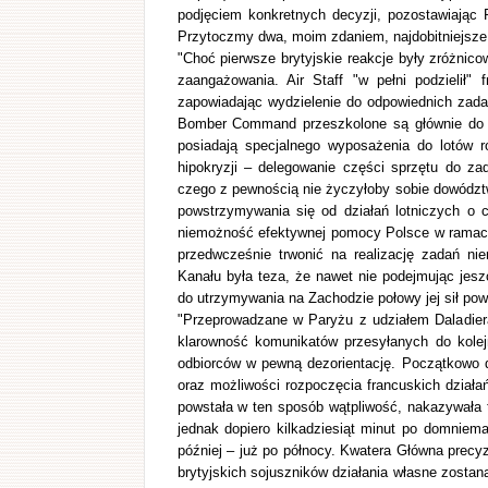
podjęciem konkretnych decyzji, pozostawiając 
Przytoczmy dwa, moim zdaniem, najdobitniejsze i
"Choć pierwsze brytyjskie reakcje były zróżnic
zaangażowania. Air Staff "w pełni podzielił"
zapowiadając wydzielenie do odpowiednich zad
Bomber Command przeszkolone są głównie do dz
posiadają specjalnego wyposażenia do lotów 
hipokryzji – delegowanie części sprzętu do za
czego z pewnością nie życzyłoby sobie dowództwo
powstrzymywania się od działań lotniczych o 
niemożność efektywnej pomocy Polsce w ramach 
przedwcześnie trwonić na realizację zadań ni
Kanału była teza, że nawet nie podejmując jesz
do utrzymywania na Zachodzie połowy jej sił pow
"Przeprowadzane w Paryżu z udziałem Daladier
klarowność komunikatów przesyłanych do kolej
odbiorców w pewną dezorientację. Początkowo d
oraz możliwości rozpoczęcia francuskich działań
powstała w ten sposób wątpliwość, nakazywała
jednak dopiero kilkadziesiąt minut po domniem
później – już po północy. Kwatera Główna precy
brytyjskich sojuszników działania własne zostan