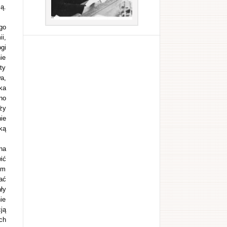
ą.
go
i,
gi
ie
ty
a,
ka
no
ży
ie
ką
na
ić
um
ać
ły
ie
ją
ch