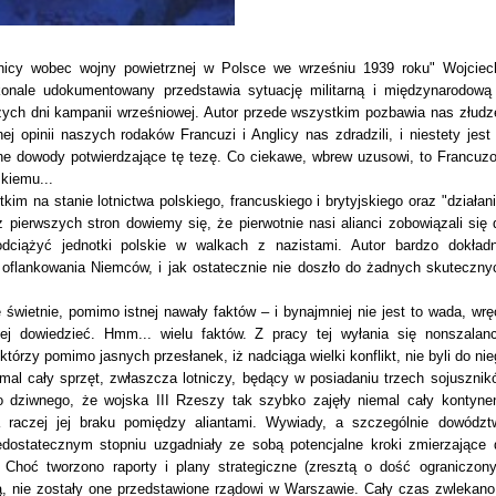
znicy wobec wojny powietrznej w Polsce we wrześniu 1939 roku" Wojciec
nale udokumentowany przedstawia sytuację militarną i międzynarodową 
szych dni kampanii wrześniowej. Autor przede wszystkim pozbawia nas złudz
opinii naszych rodaków Francuzi i Anglicy nas zdradzili, i niestety jest 
itne dowody potwierdzające tę tezę. Co ciekawe, wbrew uzusowi, to Francuz
skiemu...
im na stanie lotnictwa polskiego, francuskiego i brytyjskiego oraz "działani
 pierwszych stron dowiemy się, że pierwotnie nasi alianci zobowiązali się 
odciążyć jednotki polskie w walkach z nazistami. Autor bardzo dokładn
oflankowania Niemców, i jak ostatecznie nie doszło do żadnych skuteczny
ę świetnie, pomimo istnej nawały faktów – i bynajmniej nie jest to wada, wrę
j dowiedzieć. Hmm... wielu faktów. Z pracy tej wyłania się nonszalanc
tórzy pomimo jasnych przesłanek, iż nadciąga wielki konflikt, nie byli do nie
emal cały sprzęt, zwłaszcza lotniczy, będący w posiadaniu trzech sojusznik
eto dziwnego, że wojska III Rzeszy tak szybko zajęły niemal cały kontynen
a raczej jej braku pomiędzy aliantami. Wywiady, a szczególnie dowództ
niedostatecznym stopniu uzgadniały ze sobą potencjalne kroki zmierzające 
zy. Choć tworzono raporty i plany strategiczne (zresztą o dość ograniczon
ą, nie zostały one przedstawione rządowi w Warszawie. Cały czas zwlekano