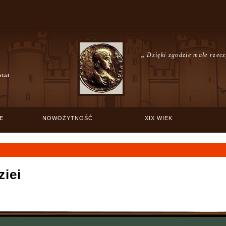
„
Dzięki zgodzie małe rzecz
rtal
E
NOWOŻYTNOŚĆ
XIX WIEK
iei