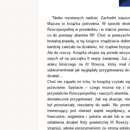
"Niebo rozwianych nadziei. Zachodni sojus
Mazura to książka potrzebna. W sposób dosko
Rzeczpospolitej w przededniu i w trakcie pierw
co do postawy aliantów RP. Choć w powszechnej 
brutalną prawdą, w tej książce znajdziecie dob
bardziej zależało na działaniu, niż rządowi brytyj
Ale do rzeczy. Książka skupia się przede wszystk
owych sił na początku II wojny światowej. Już z
ataku lotniczego na III Rzeszę, który miał 
udokumentował jak wyglądały przygotowania do 
działań...
Choć nie zaparło mi tchu, to książkę czytało si
przeciwnie. Spytacie – czego można się z nie
przywódców Rzeczpospolitej i naszych aliantów, k
dostatecznie przygotowani. Jak się okazuje, ni
był przestarzały, niezdatny do walki. Nic prz
Interesujący jest również wątek współpracy, 
francuskie, angielskie i polskie wcale lub w 
osłabienia działań floty powietrznej III Rzes
stopniu), wbrew porozumieniom ze stroną polsk