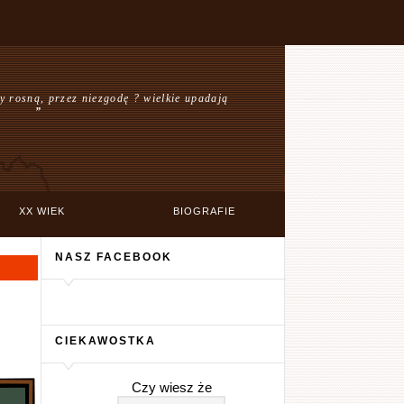
y rosną, przez niezgodę ? wielkie upadają
”
XX WIEK
BIOGRAFIE
NASZ FACEBOOK
CIEKAWOSTKA
Czy wiesz że