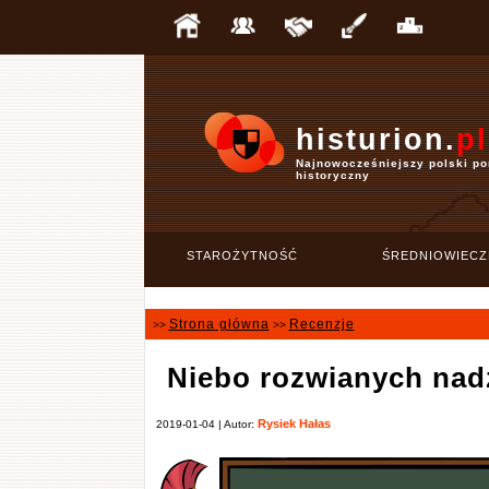
histurion.
pl
Najnowocześniejszy polski po
historyczny
STAROŻYTNOŚĆ
ŚREDNIOWIECZ
Strona główna
Recenzje
>>
>>
Niebo rozwianych nadz
Rysiek Hałas
2019-01-04 | Autor: