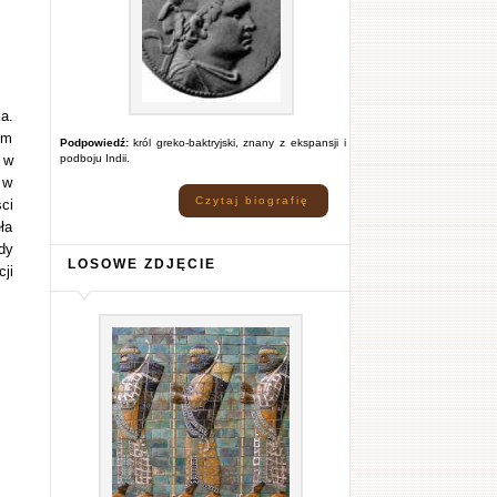
a.
em
Podpowiedź:
król greko-baktryjski, znany z ekspansji i
 w
podboju Indii.
 w
Czytaj biografię
ci
ła
dy
LOSOWE ZDJĘCIE
ji