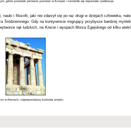
m, gdzie powstało pierwsze państwo w Europie i narodziła się wspaniała cywilizacja.
auki i filozofii, jaki nie zdarzył się po raz drugi w dziejach człowieka, nal
a Śródziemnego. Gdy na kontynencie migrujący przybysze bardziej myśleli
wytworze rąk ludzkich, na Krecie i wyspach Morza Egejskiego od kilku wiek
on w Atenach, najwspanialsza budowla antyku.