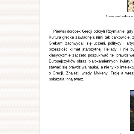
Brama wschodnia w T
Pierwsi dorobek Grecji odkryli Rzymianie, gdy
Kultura grecka zawładnęła nimi tak całkowicie
Grekami zachwycali się uczeni, politycy i art
przeszłość klimat starożytnej Hellady. I nie
klasycyzmie zaczęto poszukiwać tej prawdziwej
Europejczyków obraz białokamiennych świątyń 
stawać się prawdziwą nauką, a nie tylko intelek
o Grecji. Znaleźli wtedy Mykeny, Troję a wre
pokazała inną twarz.