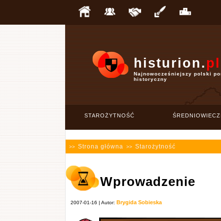
histurion.
pl
Najnowocześniejszy polski po
historyczny
STAROŻYTNOŚĆ
ŚREDNIOWIECZ
Strona główna
Starożytność
>>
>>
Wprowadzenie
Brygida Sobieska
2007-01-16 | Autor: