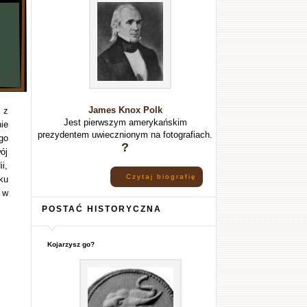
James Knox Polk
 z
Jest pierwszym amerykańskim
ie
prezydentem uwiecznionym na fotografiach.
go
?
wój
i,
Czytaj biografię
ku
 w
POSTAĆ HISTORYCZNA
Kojarzysz go?