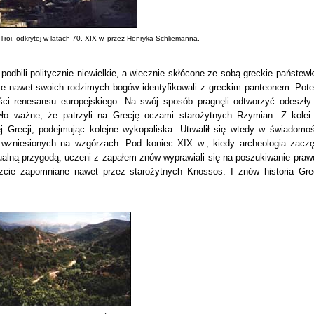
roi, odkrytej w latach 70. XIX w. przez Henryka Schliemanna.
 podbili politycznie niewielkie, a wiecznie skłócone ze sobą greckie państewk
, że nawet swoich rodzimych bogów identyfikowali z greckim panteonem. Pot
yści renesansu europejskiego. Na swój sposób pragnęli odtworzyć odeszły
 było ważne, że patrzyli na Grecję oczami starożytnych Rzymian. Z kolei
 Grecji, podejmując kolejne wykopaliska. Utrwalił się wtedy w świadomoś
wzniesionych na wzgórzach. Pod koniec XIX w., kiedy archeologia zaczę
tualną przygodą, uczeni z zapałem znów wyprawiali się na poszukiwanie praw
szcie zapomniane nawet przez starożytnych Knossos. I znów historia Grec