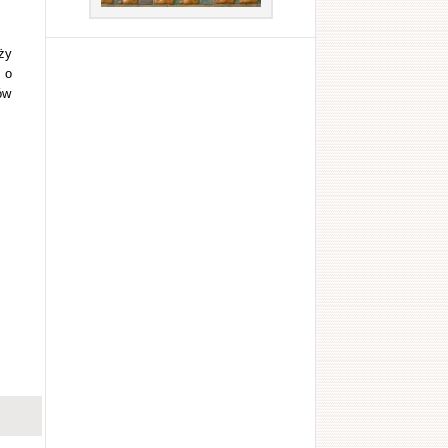
eży
 o
ów