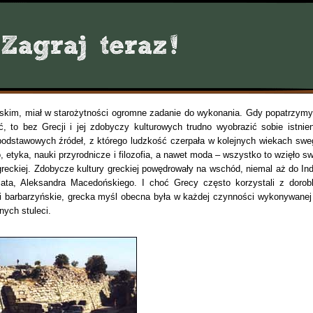
ańskim, miał w starożytności ogromne zadanie do wykonania. Gdy popatrzymy
 to bez Grecji i jej zdobyczy kulturowych trudno wyobrazić sobie istnien
 podstawowych źródeł, z którego ludzkość czerpała w kolejnych wiekach swe
wo, etyka, nauki przyrodnicze i filozofia, a nawet moda – wszystko to wzięło s
 greckiej. Zdobycze kultury greckiej powędrowały na wschód, niemal aż do Indi
ta, Aleksandra Macedońskiego. I choć Grecy często korzystali z dorob
e i barbarzyńskie, grecka myśl obecna była w każdej czynności wykonywanej
ych stuleci.