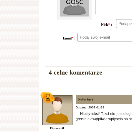
Nick
*
:
Email
*
:
4 celne komentarze
Nefertari
Dodano: 2007-01-28
Niezły tekst! Tekst nie jest dłu
grecka niewątpliwie wpłynęła na n
Użytkownik