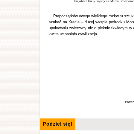
Krajobraz Krety, wyspy na Morzu Śródziemny
Prapoczątków owego wielkiego rozkwitu sztuki, n
szukać na Krecie – dużej wyspie pośrodku Morz
upolowaniu zwierzyny niż o pięknie tkwiącym w 
kwitła wspaniała cywilizacja.
Parten
Podziel się!