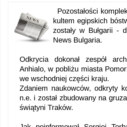
Pozostałości komple
kultem egipskich bóst
zostały w Bułgarii - 
News Bulgaria.
Odkrycia dokonał zespół arc
Anhialo, w pobliżu miasta Pomo
we wschodniej części kraju.
Zdaniem naukowców, odkryty ko
n.e. i został zbudowany na gruza
świątyni Traków.
Jak poinformował Sergiej Torb