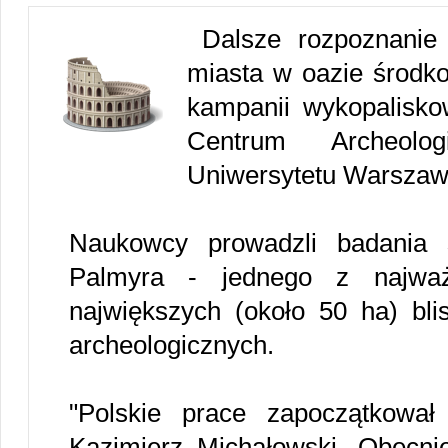
Dalsze rozpoznanie
miasta w oazie środko
kampanii wykopaliskow
Centrum Archeologi
Uniwersytetu Warszaw
Naukowcy prowadzli badania ś
Palmyra - jednego z najważ
największych (około 50 ha) bli
archeologicznych.
"Polskie prace zapoczątkowa
Kazimierz Michałowski. Obecni