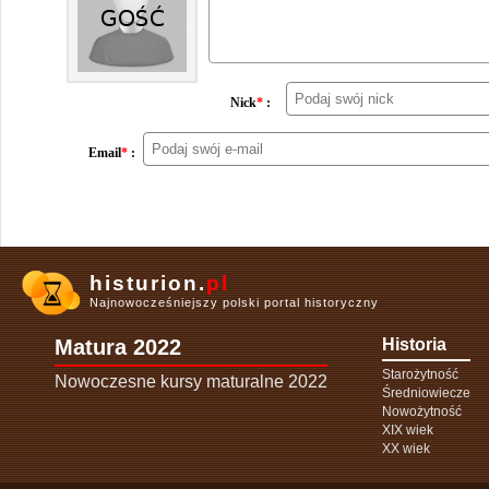
Nick
*
:
Email
*
:
histurion.
pl
Najnowocześniejszy polski portal historyczny
Matura 2022
Historia
Starożytność
Nowoczesne kursy maturalne 2022
Średniowiecze
Nowożytność
XIX wiek
XX wiek