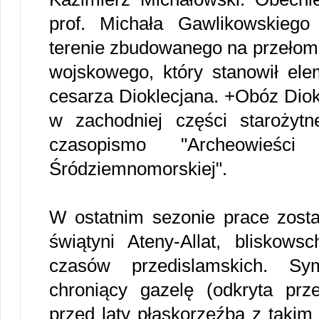
prof. Michała Gawlikowskiego
terenie zbudowanego na przełomie
wojskowego, który stanowił el
cesarza Dioklecjana. +Obóz Diok
w zachodniej części starożytn
czasopismo "Archeowieści
Śródziemnomorskiej".
W ostatnim sezonie prace zosta
świątyni Ateny-Allat, bliskows
czasów przedislamskich. Sy
chroniący gazelę (odkryta prz
przed laty płaskorzeźba z takim