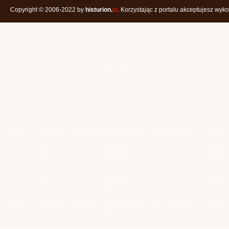
Copyright © 2006-2022 by
histurion.
pl
. Korzystając z portalu akceptujesz wyk