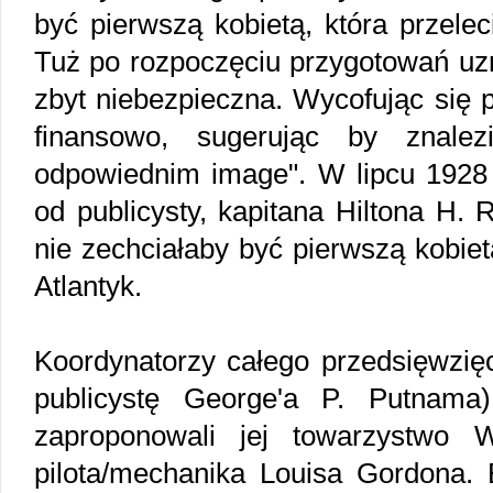
być pierwszą kobietą, która przele
Tuż po rozpoczęciu przygotowań uzn
zbyt niebezpieczna. Wycofując się 
finansowo, sugerując by znale
odpowiednim image". W lipcu 1928 r
od publicysty, kapitana Hiltona H. R
nie zechciałaby być pierwszą kobietą
Atlantyk.
Koordynatorzy całego przedsięwzięc
publicystę George'a P. Putnama)
zaproponowali jej towarzystwo W
pilota/mechanika Louisa Gordona. 