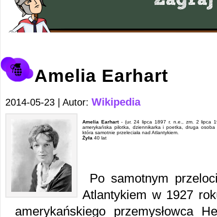
Amelia Earhart
Wikipedia
2014-05-23 | Autor:
Amelia Earhart
- (ur. 24 lipca 1897 r. n.e., zm. 2 lipca 1
amerykańska pilotka, dziennikarka i poetka, druga osoba 
która samotnie przeleciała nad Atlantykiem.
Żyła
40 lat
Po samotnym przeloci
Atlantykiem w 1927 rok
amerykańskiego przemysłowca Hen