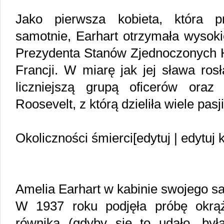
Jako pierwsza kobieta, która pr
samotnie, Earhart otrzymała wysok
Prezydenta Stanów Zjednoczonych H
Francji. W miarę jak jej sława rosł
liczniejszą grupą oficerów ora
Roosevelt, z którą dzieliła wiele pasji
Okoliczności śmierci[edytuj | edytuj 
Amelia Earhart w kabinie swojego s
W 1937 roku podjęła próbę okrąż
równika (gdyby się to udało, była