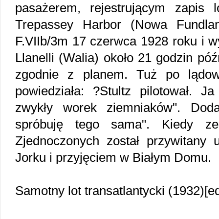
pasażerem, rejestrującym zapis l
Trepassey Harbor (Nowa Fundlan
F.VIIb/3m 17 czerwca 1928 roku i w
Llanelli (Walia) około 21 godzin póź
zgodnie z planem. Tuż po lądow
powiedziała: ?Stultz pilotował. J
zwykły worek ziemniaków". Doda
spróbuję tego sama". Kiedy ze
Zjednoczonych został przywitany
Jorku i przyjęciem w Białym Domu.
Samotny lot transatlantycki (1932)[ed