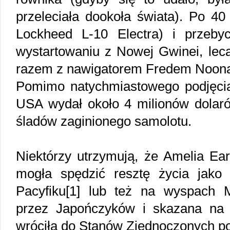
przeleciała dookoła świata). Po 4
Lockheed L-10 Electra) i przeby
wystartowaniu z Nowej Gwinei, l
razem z nawigatorem Fredem Noonane
Pomimo natychmiastowego podjęcia
USA wydał około 4 milionów dolaró
śladów zaginionego samolotu.
Niektórzy utrzymują, że Amelia Ear
mogła spędzić resztę życia jako
Pacyfiku[1] lub też na wyspach 
przez Japończyków i skazana na 
wróciła do Stanów Zjednoczonych p