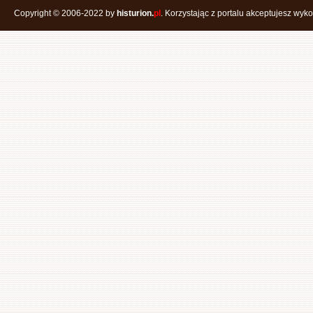
Copyright © 2006-2022 by
histurion.
pl
. Korzystając z portalu akceptujesz wyk