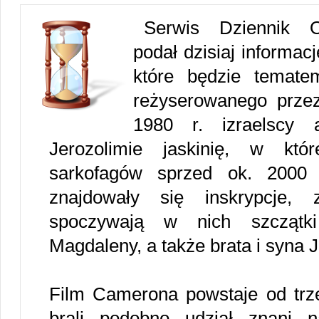
Serwis Dziennik On
podał dzisiaj informac
które będzie temate
reżyserowanego prz
1980 r. izraelscy 
Jerozolimie jaskinię, w któ
sarkofagów sprzed ok. 2000 
znajdowały się inskrypcje,
spoczywają w nich szczątki
Magdaleny, a także brata i syna 
Film Camerona powstaje od trze
brali podobno udział znani n