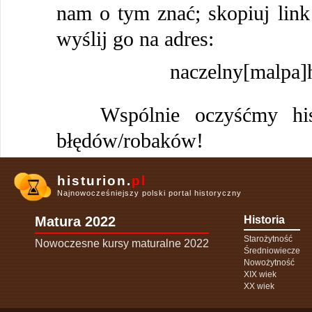
nam o tym znać; skopiuj link 
wyślij go na adres:
naczelny[malpa]h
Wspólnie oczyśćmy histu
błędów/robaków!
histurion.
pl
Najnowocześniejszy polski portal historyczny
Matura 2022
Historia
Starożytność
Nowoczesne kursy maturalne 2022
Średniowiecze
Nowożytność
XIX wiek
XX wiek