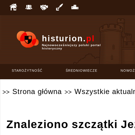
histurion.
pl
Najnowocześniejszy polski portal
historyczny
STAROŻYTNOŚĆ
ŚREDNIOWIECZE
NOWOŻ
Strona główna
Wszystkie aktual
>>
>>
Znaleziono szczątki J