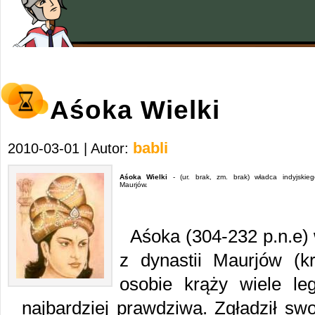
Aśoka Wielki
babli
2010-03-01 | Autor:
Aśoka Wielki
- (ur. brak, zm. brak) władca indyjskie
Maurjów.
Aśoka (304-232 p.n.e)
z dynastii Maurjów (k
osobie krąży wiele leg
najbardziej prawdziwą. Zgładził swo