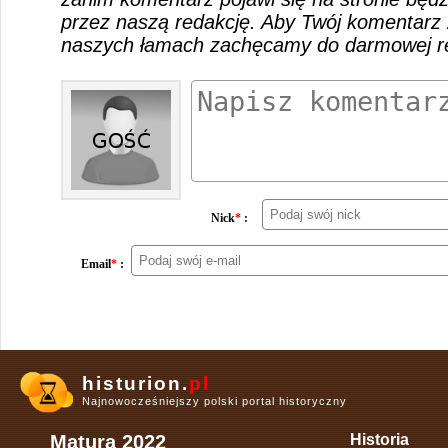
przez naszą redakcję. Aby Twój komentarz 
naszych łamach zachęcamy do darmowej rej
Nick
*
:
Email
*
:
histurion.
pl
Najnowocześniejszy polski portal historyczny
Matura 2022
Historia