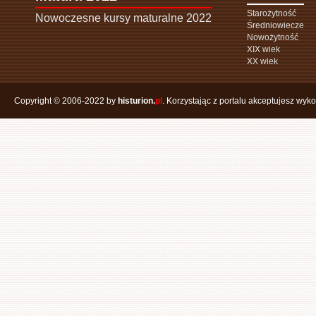
Starożytność
Nowoczesne kursy maturalne 2022
Średniowiecze
Nowożytność
XIX wiek
XX wiek
Copyright © 2006-2022 by
histurion.
pl
. Korzystając z portalu akceptujesz wyk