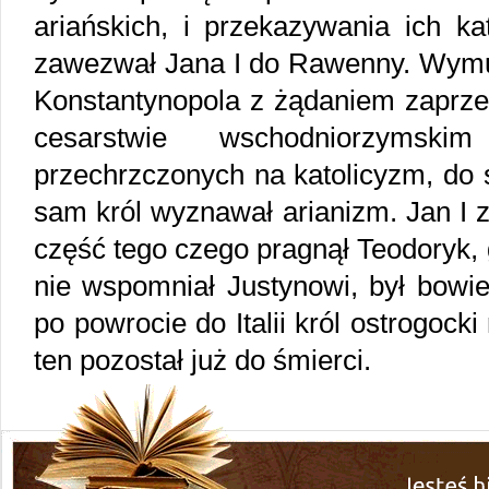
ariańskich, i przekazywania ich k
zawezwał Jana I do Rawenny. Wymus
Konstantynopola z żądaniem zaprze
cesarstwie wschodniorzymsk
przechrzczonych na katolicyzm, do 
sam król wyznawał arianizm. Jan I z
część tego czego pragnął Teodoryk, 
nie wspomniał Justynowi, był bowi
po powrocie do Italii król ostrogock
ten pozostał już do śmierci.