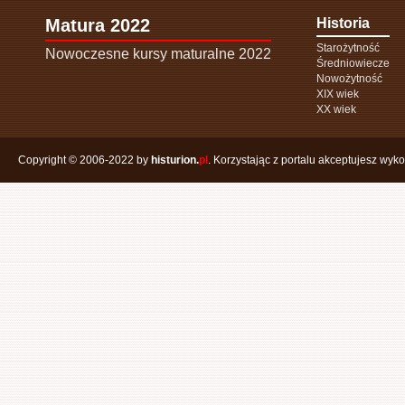
Matura 2022
Historia
Starożytność
Nowoczesne kursy maturalne 2022
Średniowiecze
Nowożytność
XIX wiek
XX wiek
Copyright © 2006-2022 by
histurion.
pl
. Korzystając z portalu akceptujesz wyk