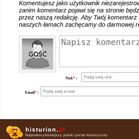
Komentujesz jako użytkownik niezarejestro
zanim komentarz pojawi się na stronie będ
przez naszą redakcję. Aby Twój komentarz 
naszych łamach zachęcamy do darmowej rej
Nick
*
:
Email
*
:
histurion.
pl
Najnowocześniejszy polski portal historyczny