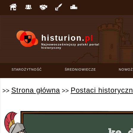
histurion.
pl
Najnowocześniejszy polski portal
historyczny
STAROŻYTNOŚĆ
ŚREDNIOWIECZE
NOWOŻ
Strona główna
Postaci historycz
>>
>>