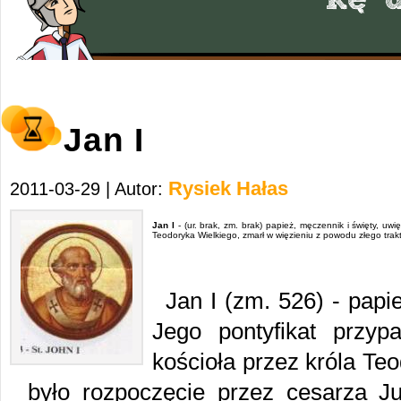
Jan I
Rysiek Hałas
2011-03-29 | Autor:
Jan I
- (ur. brak, zm. brak) papież, męczennik i święty, uwi
Teodoryka Wielkiego, zmarł w więzieniu z powodu złego trak
Jan I (zm. 526) - papi
Jego pontyfikat przyp
kościoła przez króla Te
było rozpoczęcie przez cesarza Ju