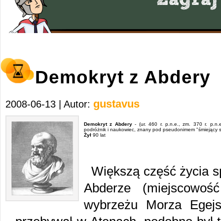
Demokryt z Abdery
gustavus
2008-06-13 | Autor:
Demokryt z Abdery
- (ur. 460 r. p.n.e., zm. 370 r. p.n.e.
podróżnik i naukowiec, znany pod pseudonimem "śmiejący się
Żył
90 lat
Większą część życia s
Abderze (miejscowoś
wybrzeżu Morza Egejs