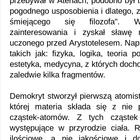
przebywał w Atenach, podobno był te
pogodnego usposobienia i dlatego, 
śmiejącego się filozofa". W
zainteresowania i zyskał sławę n
uczonego przed Arystotelesem. Napis
takich jak: fizyka, logika, teoria 
estetyka, medycyna, z których doch
zaledwie kilka fragmentów.
Demokryt stworzył pierwszą atomist
której materia składa się z nie 
cząstek-atomów. Z tych cząste
występujące w przyrodzie ciała.
ilościowe, a nie jakościowe i do