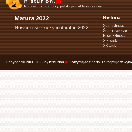
histurion.
pl
Najnowocześniejszy polski portal historyczny
Matura 2022
Historia
Starożytność
Nowoczesne kursy maturalne 2022
Średniowiecze
Nowożytność
XIX wiek
XX wiek
Copyright © 2006-2022 by
histurion.
pl
. Korzystając z portalu akceptujesz wyk