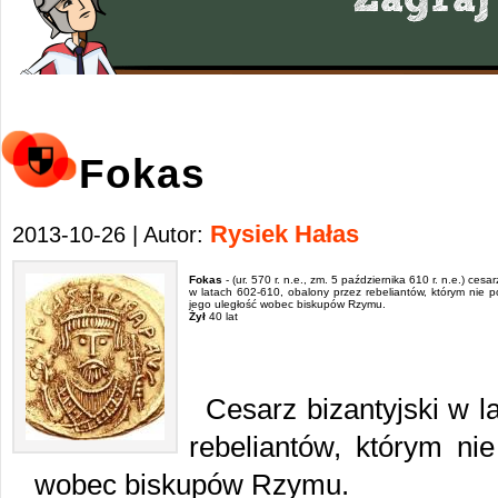
Fokas
Rysiek Hałas
2013-10-26 | Autor:
Fokas
- (ur. 570 r. n.e., zm. 5 października 610 r. n.e.) cesar
w latach 602-610, obalony przez rebeliantów, którym nie p
jego uległość wobec biskupów Rzymu.
Żył
40 lat
Cesarz bizantyjski w l
rebeliantów, którym ni
wobec biskupów Rzymu.