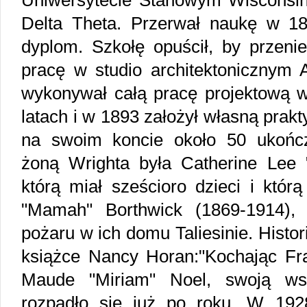
Uniwersytecie Stanowym Wisconsin,
Delta Theta. Przerwał naukę w 1
dyplom. Szkołę opuścił, by przeni
pracę w studio architektonicznym 
wykonywał całą pracę projektową w
latach i w 1893 założył własną prak
na swoim koncie około 50 ukończ
żoną Wrighta była Catherine Lee "
którą miał sześcioro dzieci i któr
"Mamah" Borthwick (1869-1914), 
pożaru w ich domu Taliesinie. Histor
książce Nancy Horan:"Kochając Fra
Maude "Miriam" Noel, swoją wsp
rozpadło się już po roku. W 192