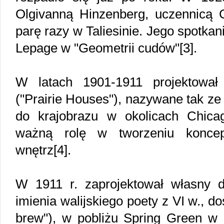
Olgivanną Hinzenberg, uczennicą G.
parę razy w Taliesinie. Jego spotka
Lepage w "Geometrii cudów"[3].
W latach 1901-1911 projektowa
("Prairie Houses"), nazywane tak z
do krajobrazu w okolicach Chica
ważną rolę w tworzeniu koncepc
wnętrz[4].
W 1911 r. zaprojektował własny do
imienia walijskiego poety z VI w., 
brew"), w pobliżu Spring Green w 