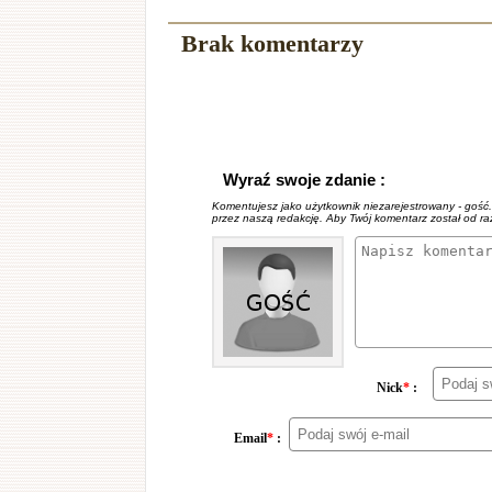
Brak komentarzy
Wyraź swoje zdanie :
Komentujesz jako użytkownik niezarejestrowany - gość
przez naszą redakcję. Aby Twój komentarz został od r
Nick
*
:
Email
*
: