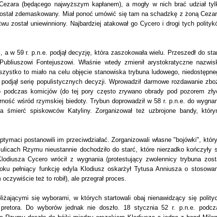
Cezara (będącego najwyższym kapłanem), a mogły w nich brać udział tyl
e został zdemaskowany. Miał ponoć umówić się tam na schadzkę z żoną Cezar
u został uniewinniony. Najbardziej atakował go Cycero i drogi tych polityk
, a w 59 r. p.n.e. podjął decyzję, która zaszokowała wielu. Przeszedł do sta
 Publiuszowi Fontejuszowi. Właśnie wtedy zmienił arystokratyczne nazwis
szystko to miało na celu objęcie stanowiska trybuna ludowego, niedostępne
ję podjął serię populistycznych decyzji. Wprowadził darmowe rozdawanie zbo
b podczas komicjów (do tej pory często zrywano obrady pod pozorem zły
rność wśród rzymskiej biedoty. Trybun doprowadził w 58 r. p.n.e. do wygnan
 śmierć spiskowców Katyliny. Zorganizował też uzbrojone bandy, który
ptymaci postanowili im przeciwdziałać. Zorganizowali własne "bojówki", któr
 ulicach Rzymu nieustannie dochodziło do starć, które nierzadko kończyły s
lodiusza Cycero wrócił z wygnania (protestujący zwolennicy trybuna zosta
oku pełniący funkcję edyla Klodiusz oskarżył Tytusa Anniusza o stosowan
czywiście też to robił), ale przegrał proces.
bliżającymi się wyborami, w których startowali obaj nienawidzący się polityc
pretora. Do wyborów jednak nie doszło. 18 stycznia 52 r. p.n.e. podcz