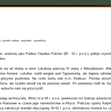
) rzymski polityk, populista, przywódca
r, urodzony jako Publius Claudius Pulcher (92 - 52 r. p.n.e.), polityk rzymsk
ebsu.
ła się od służby w armii Lukullusa podczas III wojny z Mitrydatesem. Wal
orium Armenii. Lukullus rozbił wrogów pod Tigranocertą, ale legiony odmówi
górzyste pustkowia. Na czele buntu stał m.in. Klodiusz. Później otrzym
cie, ale szybko dostał się do pirackiej niewoli. Po uwolnieniu trafił do Syri
 wybuchu sam się przyczynił).
nego wichrzyciela. Mimo to w 64 r. p.n.e. powierzono mu funkcję oskarżycie
wa finansowe w czasie jego namiestnictwa w Afryce. Podczas spisku Katyli
acę zakończył skandal obyczajowy. W 62 r. p.n.e. obchodzono misteria ku cz