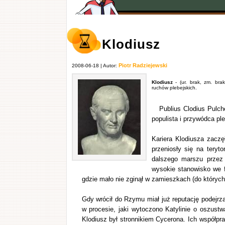
Klodiusz
Piotr Radziejewski
2008-06-18 | Autor:
Klodiusz
- (ur. brak, zm. brak
ruchów plebejskich.
Publius Clodius Pulche
populista i przywódca pl
Kariera Klodiusza zaczę
przeniosły się na teryt
dalszego marszu przez 
wysokie stanowisko we flo
gdzie mało nie zginął w zamieszkach (do których
Gdy wrócił do Rzymu miał już reputację podejrza
w procesie, jaki wytoczono Katylinie o oszust
Klodiusz był stronnikiem Cycerona. Ich współpr