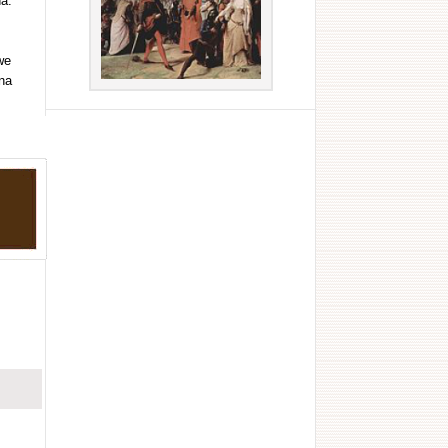
a.
we
na