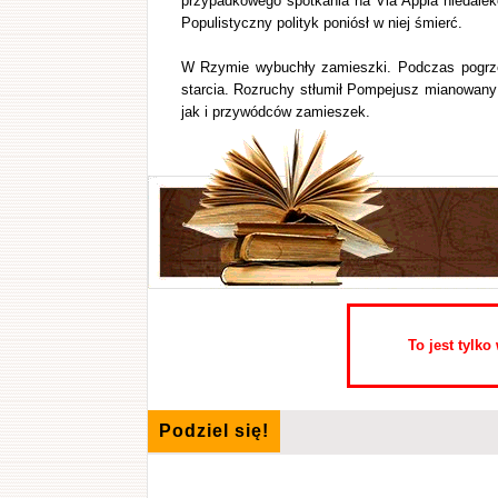
przypadkowego spotkania na Via Appia niedalek
Populistyczny polityk poniósł w niej śmierć.
W Rzymie wybuchły zamieszki. Podczas pogrzeb
starcia. Rozruchy stłumił Pompejusz mianowany 
jak i przywódców zamieszek.
To jest tylk
Podziel się!