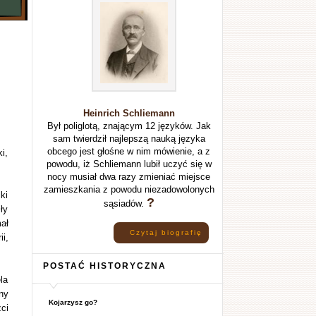
Heinrich Schliemann
Był poliglotą, znającym 12 języków. Jak
sam twierdził najlepszą nauką języka
obcego jest głośne w nim mówienie, a z
i,
powodu, iż Schliemann lubił uczyć się w
nocy musiał dwa razy zmieniać miejsce
zamieszkania z powodu niezadowolonych
ki
?
sąsiadów.
ły
ał
Czytaj biografię
i,
POSTAĆ HISTORYCZNA
la
ny
Kojarzysz go?
ci