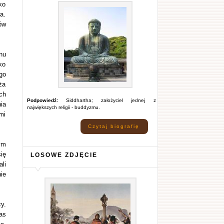
ko
a.
ów
nu
ko
go
ża
ch
Podpowiedź:
Siddhartha; założyciel jednej z
ia
największych religii - buddyzmu.
mi
Czytaj biografię
ym
ię
LOSOWE ZDJĘCIE
li
ie
y.
as