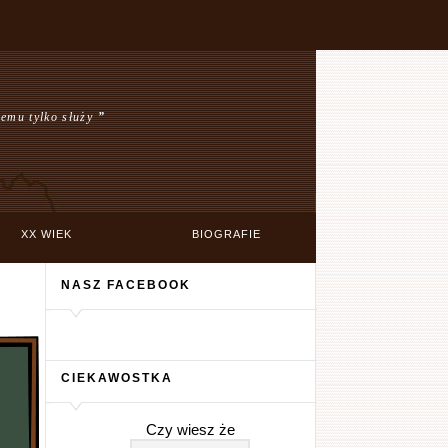
emu tylko służy
”
XX WIEK
BIOGRAFIE
NASZ FACEBOOK
CIEKAWOSTKA
Czy wiesz że