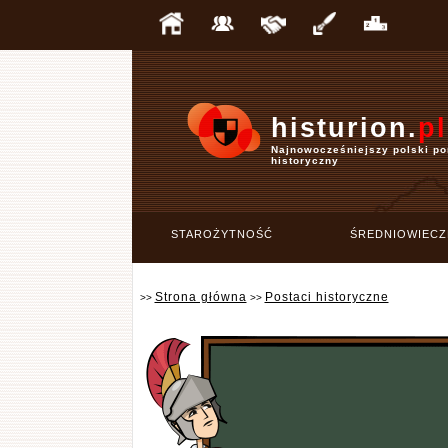
histurion.
pl
Najnowocześniejszy polski po
historyczny
STAROŻYTNOŚĆ
ŚREDNIOWIECZ
Strona główna
Postaci historyczne
>>
>>