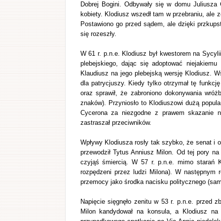
Dobrej Bogini. Odbywały się w domu Juliusza 
kobiety. Klodiusz wszedł tam w przebraniu, al
Postawiono go przed sądem, ale dzięki przkupstw
się rozeszły.
W 61 r. p.n.e. Klodiusz był kwestorem na Sycylii
plebejskiego, dając się adoptować niejakiemu
Klaudiusz na jego plebejską wersję Klodiusz. W
dla patrycjuszy. Kiedy tylko otrzymał tę funkc
oraz sprawił, że zabroniono dokonywania wróż
znaków). Przyniosło to Klodiuszowi dużą popula
Cycerona za niezgodne z prawem skazanie na
zastraszał przeciwników.
Wpływy Klodiusza rosły tak szybko, że senat i o
przewodził Tytus Anniusz Milon. Od tej pory na
czyjąś śmiercią. W 57 r. p.n.e. mimo starań K
rozpędzeni przez ludzi Milona). W następnym r
przemocy jako środka nacisku politycznego (sam o
Napięcie sięgnęło zenitu w 53 r. p.n.e. przed z
Milon kandydował na konsula, a Klodiusz na 