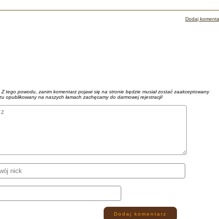
Dodaj komenta
. Z tego powodu, zanim komentarz pojawi się na stronie będzie musiał zostać zaakceptowany
azu opublikowany na naszych łamach zachęcamy do darmowej rejestracji!
Dodaj komentarz