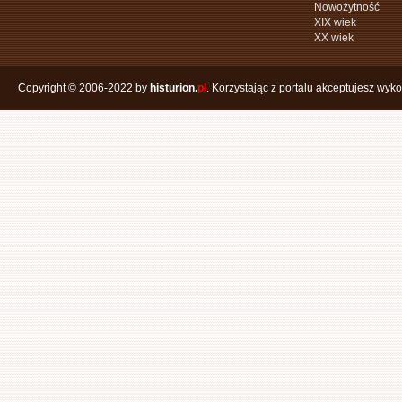
Nowożytność
XIX wiek
XX wiek
Copyright © 2006-2022 by
histurion.
pl
. Korzystając z portalu akceptujesz wyk