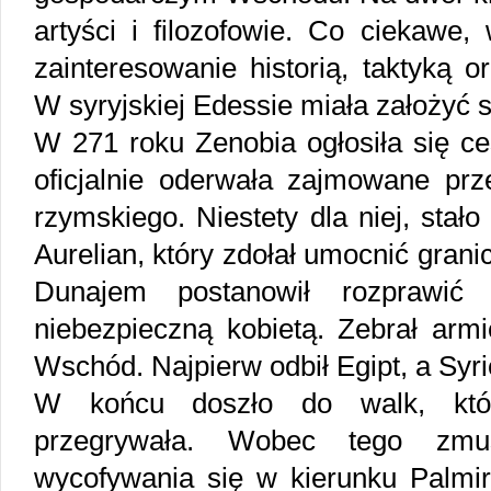
artyści i filozofowie. Co ciekawe
zainteresowanie historią, taktyką 
W syryjskiej Edessie miała założyć 
W 271 roku Zenobia ogłosiła się ce
oficjalnie oderwała zajmowane prz
rzymskiego. Niestety dla niej, stało
Aurelian, który zdołał umocnić gran
Dunajem postanowił rozprawić
niebezpieczną kobietą. Zebrał armi
Wschód. Najpierw odbił Egipt, a Syri
W końcu doszło do walk, któr
przegrywała. Wobec tego zmu
wycofywania się w kierunku Palmiry