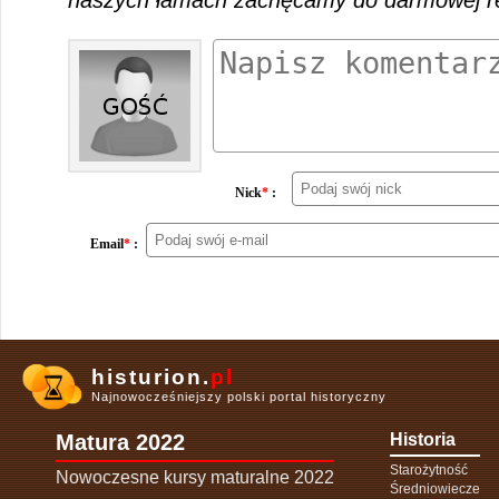
naszych łamach zachęcamy do darmowej rej
Nick
*
:
Email
*
:
histurion.
pl
Najnowocześniejszy polski portal historyczny
Matura 2022
Historia
Starożytność
Nowoczesne kursy maturalne 2022
Średniowiecze