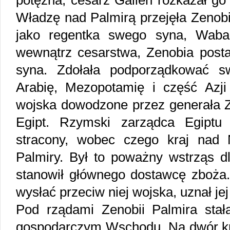
potężna, cesarz Gallen rozkazał g
Władzę nad Palmirą przejęła Zenobi
jako regentka swego syna, Wabal
wewnątrz cesarstwa, Zenobia posta
syna. Zdołała podporządkować s
Arabię, Mezopotamię i część Azji
wojska dowodzone przez generała Z
Egipt. Rzymski zarządca Egiptu
stracony, wobec czego kraj nad 
Palmiry. Był to poważny wstrząs d
stanowił głównego dostawcę zboż
wysłać przeciw niej wojska, uznał je
Pod rządami Zenobii Palmira stała
gospodarczym Wschodu. Na dwór król