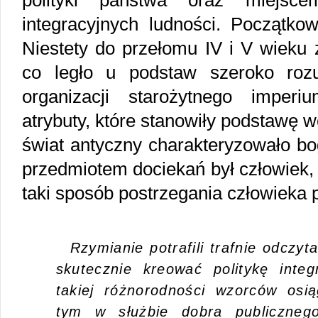
polityki państwa oraz miejsce
integracyjnych ludności. Początkow
Niestety do przełomu IV i V wieku 
co legło u podstaw szeroko rozu
organizacji starożytnego imperi
atrybuty, które stanowiły podstawę wo
świat antyczny charakteryzowało b
przedmiotem dociekań był człowiek, 
taki sposób postrzegania człowieka 
Rzymianie potrafili trafnie odczyt
skutecznie kreować politykę integ
takiej różnorodności wzorców osi
tym w służbie dobra publiczneg