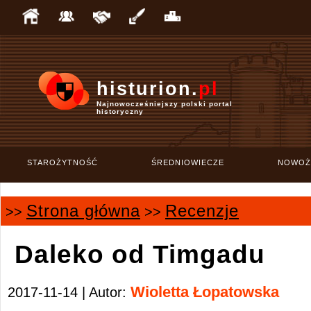
histurion.
pl
Najnowocześniejszy polski portal
historyczny
STAROŻYTNOŚĆ
ŚREDNIOWIECZE
NOWOŻ
Strona główna
Recenzje
>>
>>
Daleko od Timgadu
Wioletta Łopatowska
2017-11-14 | Autor: