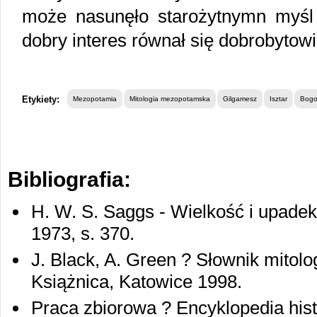
może nasunęło starożytnymn myśl 
dobry interes równał się dobrobytowi
Etykiety:
Mezopotamia
Mitologia mezopotamska
Gilgamesz
Isztar
Bogo
Bibliografia:
H. W. S. Saggs - Wielkość i upade
1973, s. 370.
J. Black, A. Green ? Słownik mito
Książnica, Katowice 1998.
Praca zbiorowa ? Encyklopedia hist