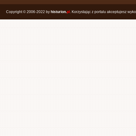
Copyright © 2006-2022 by
histurion.
pl
. Korzystając z portalu akceptujesz wyk