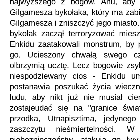
najwyższego z bogów, Anu, aby 
Gilgamesza bykołaka, który ma zab
Gilgamesza i zniszczyć jego miasto.
bykołak zaczął terroryzować mie
Enkidu zaatakowali monstrum, by p
go. Ucieszony chwałą swego cz
olbrzymią ucztę. Lecz bogowie zsy
niespodziewany cios - Enkidu um
postanawia poszukać życia wieczn
ludu, aby nikt już nie musiał ci
zostajeudać się na "granice świ
przodka, Utnapisztima, jedynego
zaszczytu nieśmiertelności. 
niebezpieczeństw, atakują go lwy,