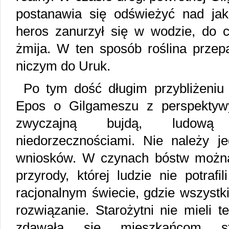
postanawia się odświeżyć nad ja
heros zanurzył się w wodzie, do c
żmija. W ten sposób roślina przep
niczym do Uruk.
Po tym dość długim przybliżeniu m
Epos o Gilgameszu z perspekty
zwyczajną bujdą, ludową k
niedorzecznościami. Nie należy 
wniosków. W czynach bóstw można
przyrody, której ludzie nie potraf
racjonalnym świecie, gdzie wszystki
rozwiązanie. Starożytni nie mieli 
zdawała się mieszkańcom sta