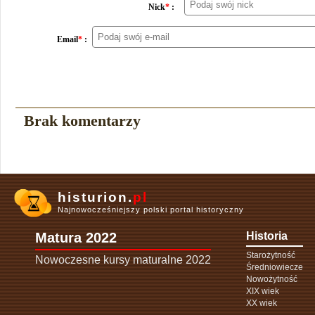
Nick
*
:
Email
*
:
Brak komentarzy
histurion.
pl
Najnowocześniejszy polski portal historyczny
Matura 2022
Historia
Starożytność
Nowoczesne kursy maturalne 2022
Średniowiecze
Nowożytność
XIX wiek
XX wiek