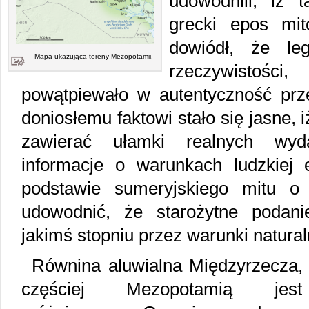
udowodnili, iż t
grecki epos mito
dowiódł, że le
Mapa ukazująca tereny Mezopotamii.
rzeczywistośc
powątpiewało w autentyczność pr
doniosłemu faktowi stało się jasne,
zawierać ułamki realnych wyda
informacje o warunkach ludzkiej e
podstawie sumeryjskiego mitu o
udowodnić, że starożytne podani
jakimś stopniu przez warunki natura
Równina aluwialna Międzyrzecza
częściej Mezopotamią jes