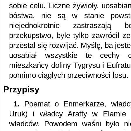
sobie celu. Liczne żywioły, uosabi
bóstwa, nie są w stanie powst
niejednokrotnie zastraszają b
przekupstwo, byle tylko zawrócił z
przestał się rozwijać. Myślę, ba je
uosabiał wszystkie te cechy ch
mieszkańcy doliny Tygrysu i Eufratu
pomimo ciągłych przeciwności losu.
Przypisy
1.
Poemat o Enmerkarze, władcy 
Uruk) i władcy Aratty w Elamie 
władców. Powodem waśni było nie