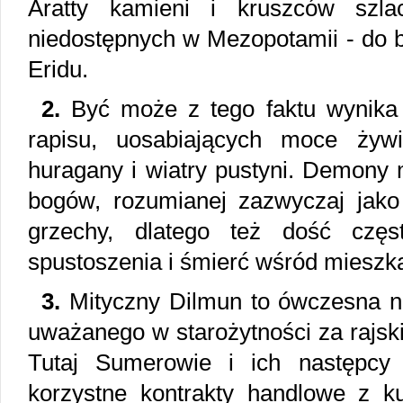
Aratty kamieni i kruszców szla
niedostępnych w Mezopotamii - do 
Eridu.
2.
Być może z tego faktu wynika
rapisu, uosabiających moce żywi
huragany i wiatry pustyni. Demony
bogów, rozumianej zazwyczaj jako
grzechy, dlatego też dość częst
spustoszenia i śmierć wśród miesz
3.
Mityczny Dilmun to ówczesna na
uważanego w starożytności za rajski 
Tutaj Sumerowie i ich następcy 
korzystne kontrakty handlowe z k