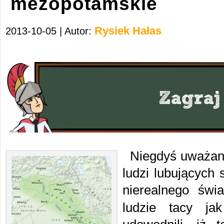
mezopotamskie
Rysiek Hałas
2013-10-05 | Autor:
Niegdyś uważano
ludzi lubujących 
nierealnego świ
ludzie tacy j