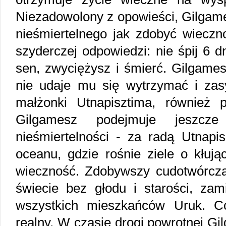
Niezadowolony z opowieści, Gilgame
nieśmiertelnego jak zdobyć wieczn
szyderczej odpowiedzi: nie śpij 6 d
sen, zwyciężysz i śmierć. Gilgame
nie udaje mu się wytrzymać i zasy
małżonki Utnapisztima, również p
Gilgamesz podejmuje jeszcz
nieśmiertelności - za radą Utnapi
oceanu, gdzie rośnie ziele o kłują
wieczność. Zdobywszy cudotwórczą 
świecie bez głodu i starości, za
wszystkich mieszkańców Uruk. Có
realny. W czasie drogi powrotnej G