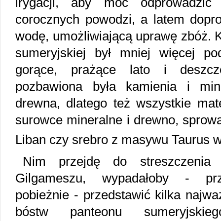
irygacji, aby móc odprowadzi
corocznych powodzi, a latem dopro
wodę, umożliwiającą uprawę zbóż. 
sumeryjskiej był mniej więcej p
gorące, prażące lato i deszcz
pozbawiona była kamienia i min
drewna, dlatego też wszystkie mat
surowce mineralne i drewno, sprowa
Liban czy srebro z masywu Taurus w
Nim przejdę do streszczenia
Gilgameszu, wypadałoby - przy
pobieżnie - przedstawić kilka najwa
bóstw panteonu sumeryjskie