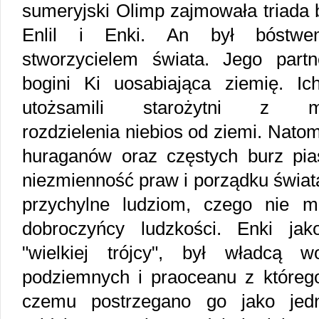
sumeryjski Olimp zajmowała triada 
Enlil i Enki. An był bóstwe
stworzycielem świata. Jego partn
bogini Ki uosabiająca ziemię. Ic
utożsamili starożytni z m
rozdzielenia niebios od ziemi. Natom
huraganów oraz częstych burz pias
niezmienność praw i porządku świata
przychylne ludziom, czego nie 
dobroczyńcy ludzkości. Enki jako
"wielkiej trójcy", był władcą 
podziemnych i praoceanu z którego 
czemu postrzegano go jako jed