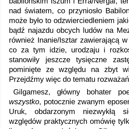
babilońskim Iszum i Erra/Nergal, te
nad światem, co przyniosło Babilon
może było to odzwierciedleniem jakie
bądź najazdu obcych ludów na Me
również Inanie/Isztar zawierającą w
co za tym idzie, urodzaju i rozko
stanowiły jeszcze tysięczne zast
pominięte ze względu na zbyt wie
Przejdźmy więc do tematu rozważań
Gilgamesz, główny bohater p
wszystko
, potocznie zwanym epose
Uruk, obdarzonym niezwykłą s
względów praktycznych omówię tylk