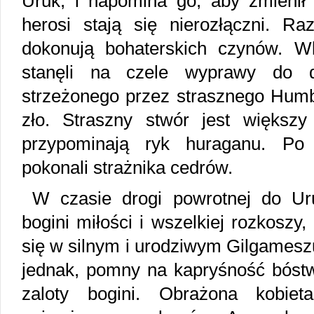
Uruk, i napomina go, aby zmienił
herosi stają się nierozłączni. R
dokonują bohaterskich czynów. W
stanęli na czele wyprawy do d
strzeżonego przez strasznego Humb
zło. Straszny stwór jest większ
przypominają ryk huraganu. Po t
pokonali strażnika cedrów.
W czasie drogi powrotnej do Uru
bogini miłości i wszelkiej rozkoszy,
się w silnym i urodziwym Gilgamesz
jednak, pomny na kapryśność bóst
zaloty bogini. Obrażona kobiet