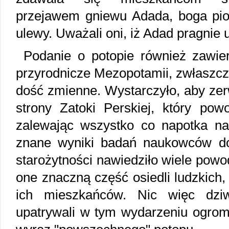
przejawem gniewu Adada, boga pior
ulewy. Uważali oni, iż Adad pragnie u
Podanie o potopie również zawier
przyrodnicze Mezopotamii, zwłaszcza
dość zmienne. Wystarczyło, aby zerw
strony Zatoki Perskiej, który po
zalewając wszystko co napotka n
znane wyniki badań naukowców d
starożytności nawiedziło wiele powod
one znaczną część osiedli ludzkich
ich mieszkańców. Nic więc dziw
upatrywali w tym wydarzeniu ogrom