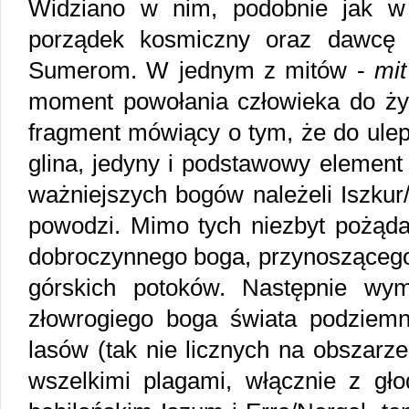
Widziano w nim, podobnie jak w E
porządek kosmiczny oraz dawcę 
Sumerom. W jednym z mitów -
mit
moment powołania człowieka do życ
fragment mówiący o tym, że do ulepi
glina, jedyny i podstawowy elemen
ważniejszych bogów należeli Iszkur/
powodzi. Mimo tych niezbyt pożąda
dobroczynnego boga, przynoszącego 
górskich potoków. Następnie wym
złowrogiego boga świata podziem
lasów (tak nie licznych na obszarz
wszelkimi plagami, włącznie z 