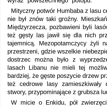
wyraz "powszechnego" potopu.
Mityczny potwór Humbaba z lasu 
nie był znów taki groźny. Mieszka
Międzyrzecza, pozbawieni byli lasó
też gęsty las jawił się dla nich pr
tajemnicą. Mezopotamczycy żyli n
przestrzeni, gdzie wszelkie niebezp
dostrzec można było z wyprzed
lasach Libanu nie mieli tej możli
bardziej, że gęste poszycie drzew pr
też cedrowe lasy zamieszkiwały dz
stwory, przypominające z grubsza lu
W micie o Enkidu, pół zwierzęci