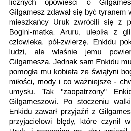
licznych opowieści o Gilgames
Gilgamesz zdawał się być tyranem w
mieszkańcy Uruk zwrócili się z
Bogini-matka, Aruru, ulepiła z gl
człowieka, pół-zwierzę. Enkidu pok
ludzi, ale właśnie jemu powie
Gilgamesza. Jednak sam Enkidu mus
pomogła mu kobieta ze świątyni bogi
miłości, mody i co ważniejsze - chw
umysłu. Tak "zaopatrzony" Enki
Gilgameszowi. Po stoczeniu wal
Enkidu zawarł przyjaźń z Gilgame
przyjacielowi błędy, które czynił