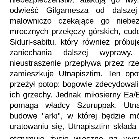
odwieść Gilgamesza od dalszej 
malowniczo czekające go niebez
mrocznych przełęczy górskich, cud
Siduri-sabitu, który również prób
zaniechania dalszej wyprawy
nieustraszenie przepływa przez rze
zamieszkuje Utnapisztim. Ten op
przeżył potop: bogowie zdecydowali
ich grzechy. Jednak miłosierny Ea/
pomaga władcy Szuruppak, Utna
budowę "arki", w której będzie mó
uratowaniu się, Utnapisztim składa
otrzymuje życie wieczne na wy