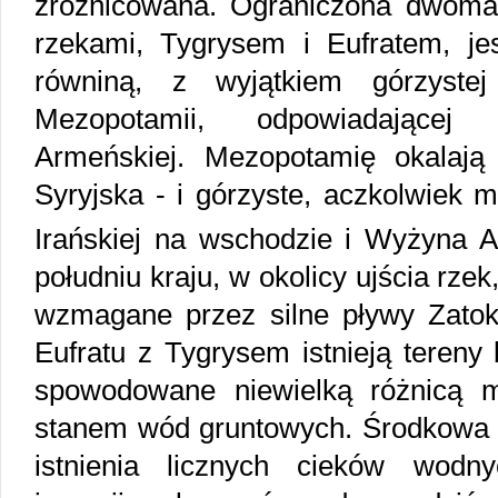
zróżnicowana. Ograniczona dwoma 
rzekami, Tygrysem i Eufratem, je
równiną, z wyjątkiem górzystej
Mezopotamii, odpowiadającej 
Armeńskiej. Mezopotamię okalają 
Syryjska - i górzyste, aczkolwiek 
Irańskiej na wschodzie i Wyżyna
południu kraju, w okolicy ujścia rze
wzmagane przez silne pływy Zatoki
Eufratu z Tygrysem istnieją tereny 
spowodowane niewielką różnicą 
stanem wód gruntowych. Środkowa
istnienia licznych cieków wodn