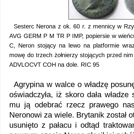
Sesterc Nerona z ok. 60 r. z mennicy w 
AVG GERM P M TR P IMP, popiersie w wieńcu 
C, Neron stojący na lewo na platformie wra
mowę do trzech żołnierzy stojących przed nim
ADVLOCVT COH na dole. RIC 95
Agrypina w walce o władzę posunęł
oświadczyła, iż skoro dała władze
mu ją odebrać rzecz prawego nast
Neronowi za wiele. Brytanik został o
usunięto z pałacu i odtąd traktow