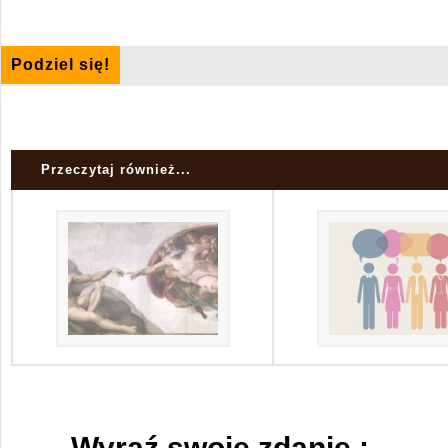
Podziel się!
Przeczytaj również...
Wyraź swoje zdanie :