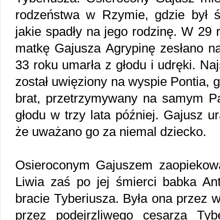
rodzeństwa w Rzymie, gdzie był ś
jakie spadły na jego rodzinę. W 29
matkę Gajusza Agrypinę zesłano na
33 roku umarła z głodu i udręki. Na
został uwięziony na wyspie Pontia, g
brat, przetrzymywany na samym Pal
głodu w trzy lata później. Gajusz ur
że uważano go za niemal dziecko.
Osieroconym Gajuszem zaopiekowa
Liwia zaś po jej śmierci babka An
bracie Tyberiusza. Była ona przez 
przez podejrzliwego cesarza Tybe