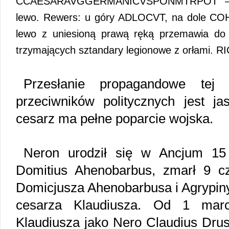
CCAESARAVGGERMANICVSPONMTRPOT – po
lewo. Rewers: u góry ADLOCVT, na dole COH –
lewo z uniesioną prawą ręką przemawia do pi
trzymających sztandary legionowe z orłami. R
Przesłanie propagandowe tej
przeciwników politycznych jest ja
cesarz ma pełne poparcie wojska.
Neron urodził się w Ancjum 15 
Domitius Ahenobarbus, zmarł 9 c
Domicjusza Ahenobarbusa i Agrypiny
cesarza Klaudiusza. Od 1 marc
Klaudiusza jako Nero Claudius Dru