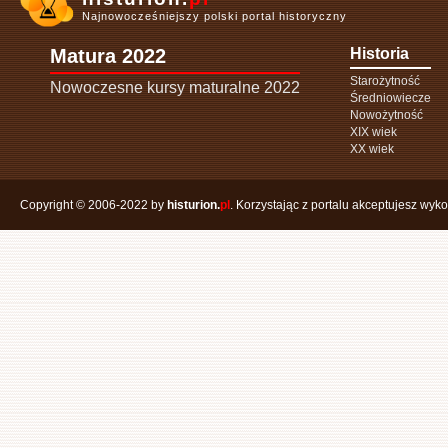
Najnowocześniejszy polski portal historyczny
Matura 2022
Historia
Starożytność
Nowoczesne kursy maturalne 2022
Średniowiecze
Nowożytność
XIX wiek
XX wiek
Copyright © 2006-2022 by
histurion.
pl
. Korzystając z portalu akceptujesz wyk