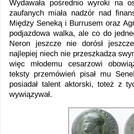
Wydawała pośrednio wyroki na os
zaufanych miała nadzór nad finans
Między Seneką i Burrusem oraz Agry
podjazdowa walka, ale co do jedneg
Neron jeszcze nie dorósł jeszcz
najlepiej niech nie przeszkadza sw
więc młodemu cesarzowi obowiąz
teksty przemówień pisał mu Seneka
posiadał talent aktorski, toteż z 
wywiązywał.