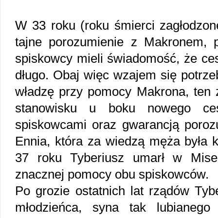
W 33 roku (roku śmierci zagłodzon
tajne porozumienie z Makronem, p
spiskowcy mieli świadomość, że ces
długo. Obaj więc wzajem się potrze
władzę przy pomocy Makrona, ten 
stanowisku u boku nowego ces
spiskowcami oraz gwarancją poroz
Ennia, która za wiedzą męża była 
37 roku Tyberiusz umarł w Mise
znacznej pomocy obu spiskowców.
Po grozie ostatnich lat rządów Tyb
młodzieńca, syna tak lubianego