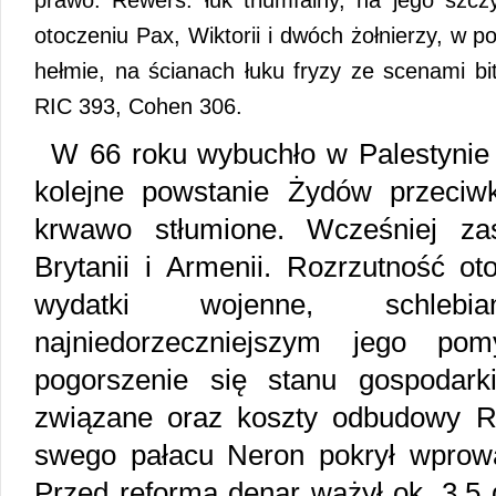
prawo. Rewers: łuk triumfalny, na jego sz
otoczeniu Pax, Wiktorii i dwóch żołnierzy, w 
hełmie, na ścianach łuku fryzy ze scenami bi
RIC 393, Cohen 306.
W 66 roku wybuchło w Palestynie 
kolejne powstanie Żydów przeciw
krwawo stłumione. Wcześniej za
Brytanii i Armenii. Rozrzutność o
wydatki wojenne, schlebi
najniedorzeczniejszym jego po
pogorszenie się stanu gospodar
związane oraz koszty odbudowy 
swego pałacu Neron pokrył wprow
Przed reformą denar ważył ok. 3,5 