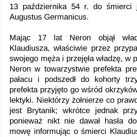
13 października 54 r. do śmierci
Augustus Germanicus.
Mając 17 lat Neron objął wła
Klaudiusza, właściwie przez przyp
swojego męża i przejęła władzę, w p
Neron w towarzystwie prefekta pre
pałacu i podszedł do kohorty trz
prefekta przyjęto go wśród okrzykó
lektyki. Niektórzy żołnierze co praw
jest Brytanik; wkrótce jednak przy
ponieważ nikt nie dawał hasła do
mowę informując o śmierci Klaudius