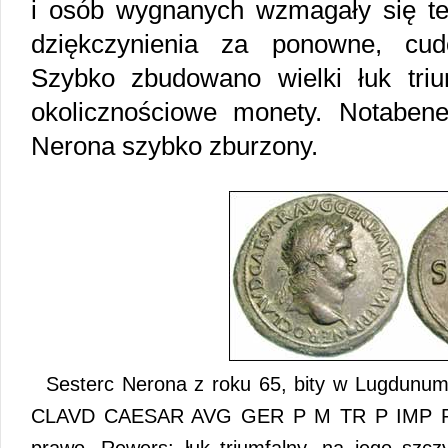
i osób wygnanych wzmagały się też
dziękczynienia za ponowne, cud
Szybko zbudowano wielki łuk tri
okolicznościowe monety. Notabene
Nerona szybko zburzony.
Sesterc Nerona z roku 65, bity w Lugdunu
CLAVD CAESAR AVG GER P M TR P IMP P P,