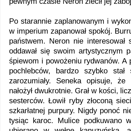
pewnym czasie Neron zlecił jej zabó
Po starannie zaplanowanym i wyko
w imperium zapanował spokój. Burru
państwem. Neron nie interesował s
oddawał się swoim artystycznym pas
śpiewom i powożeniu rydwanów. A p
pochlebców, bardzo szybko stał 
zarozumiały. Seneka opisuje, że N
nałożył dwukrotnie. Grał w kości, lic
sesterców. Łowił ryby złoconą siec
szkarłatnej purpury. Nigdy ponoć ni
tysiąc karoc. Mulice podkuwano 
ubierano w wełnę kanuzyńską, 