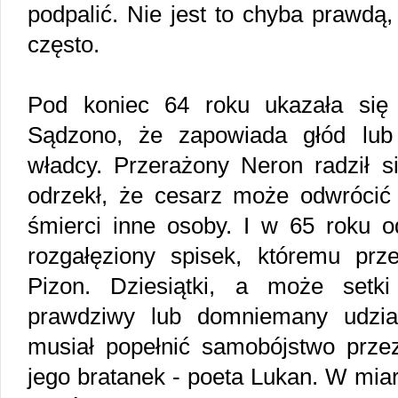
podpalić. Nie jest to chyba prawd
często.
Pod koniec 64 roku ukazała się 
Sądzono, że zapowiada głód lub
władcy. Przerażony Neron radził s
odrzekł, że cesarz może odwrócić 
śmierci inne osoby. I w 65 roku o
rozgałęziony spisek, któremu prze
Pizon. Dziesiątki, a może setk
prawdziwy lub domniemany udzia
musiał popełnić samobójstwo przez
jego bratanek - poeta Lukan. W miar