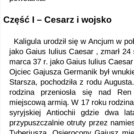
Część I – Cesarz i wojsko
Kaligula urodził się w Ancjum w po
jako Gaius Iulius Caesar , zmarł 24
marca 37 r. jako Gaius Iulius Caesa
Ojciec Gajusza Germanik był wnukie
Starsza, pochodziła z rodu August
rodzina przeniosła się nad Ren
miejscową armią. W 17 roku rodzina
syryjskiej Antiochii gdzie dwa la
przypuszczalnie otruty przez namies
Tyberiusza. Osierocony Gajusz mie