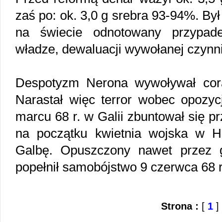
zaś po: ok. 3,0 g srebra 93-94%. By
na świecie odnotowany przypade
władze, dewaluacji wywołanej czyn
Despotyzm Nerona wywoływał cora
Narastał więc terror wobec opozyc
marcu 68 r. w Galii zbuntował się 
na początku kwietnia wojska w H
Galbę. Opuszczony nawet przez g
popełnił samobójstwo 9 czerwca 68 
Strona :
[
1
]