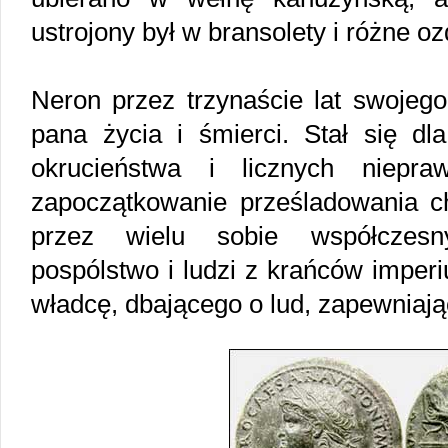
ustrojony był w bransolety i różne oz
Neron przez trzynaście lat swojeg
pana życia i śmierci. Stał się d
okrucieństwa i licznych niepra
zapoczątkowanie prześladowania ch
przez wielu sobie współczesn
pospólstwo i ludzi z krańców imper
władcę, dbającego o lud, zapewniając