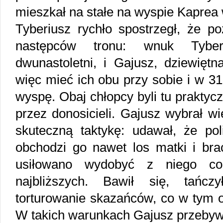
mieszkał na stałe na wyspie Kaprea 
Tyberiusz rychło spostrzegł, że p
następców tronu: wnuk Tyber
dwunastoletni, i Gajusz, dziewiętna
więc mieć ich obu przy sobie i w 3
wyspę. Obaj chłopcy byli tu praktycz
przez donosicieli. Gajusz wybrał w
skuteczną taktykę: udawał, że poli
obchodzi go nawet los matki i brac
usiłowano wydobyć z niego co
najbliższych. Bawił się, tańcz
torturowanie skazańców, co w tym o
W takich warunkach Gajusz przebywa