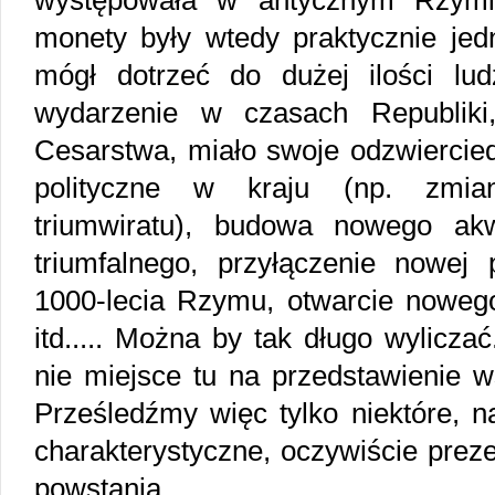
występowała w antycznym Rzymi
monety były wtedy praktycznie jed
mógł dotrzeć do dużej ilości lu
wydarzenie w czasach Republik
Cesarstwa, miało swoje odzwiercie
polityczne w kraju (np. zmia
triumwiratu), budowa nowego akw
triumfalnego, przyłączenie nowej p
1000-lecia Rzymu, otwarcie nowego 
itd..... Można by tak długo wylicza
nie miejsce tu na przedstawienie w
Prześledźmy więc tylko niektóre, n
charakterystyczne, oczywiście preze
powstania.