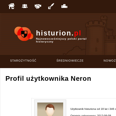
histurion.
pl
Najnowocześniejszy polski portal
historyczny
STAROŻYTNOŚĆ
ŚREDNIOWIECZE
NOWOŻ
Profil użytkownika Neron
Użytkownik histuriona od
18 lat i 346 
Ostatnio zalogowany:
2012-06-09