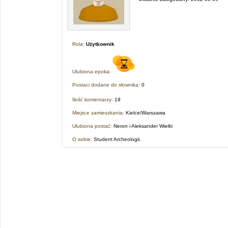
Rola:
Użytkownik
Ulubiona epoka:
Postaci dodane do słownika:
0
Ilość komentarzy:
19
Miejsce zamieszkania:
Kielce/Warszawa
Ulubiona postać:
Neron i Aleksander Wielki
O sobie:
Student Archeologii.