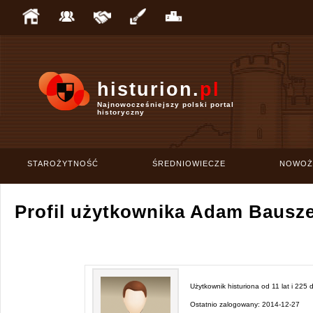
histurion.
pl
Najnowocześniejszy polski portal
historyczny
STAROŻYTNOŚĆ
ŚREDNIOWIECZE
NOWOŻ
Profil użytkownika Adam Bausz
Użytkownik histuriona od
11 lat i 225 
Ostatnio zalogowany:
2014-12-27