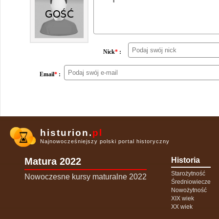
Nick
*
:
Email
*
:
histurion.
pl
Najnowocześniejszy polski portal historyczny
Matura 2022
Historia
Starożytność
Nowoczesne kursy maturalne 2022
Średniowiecze
Nowożytność
XIX wiek
XX wiek