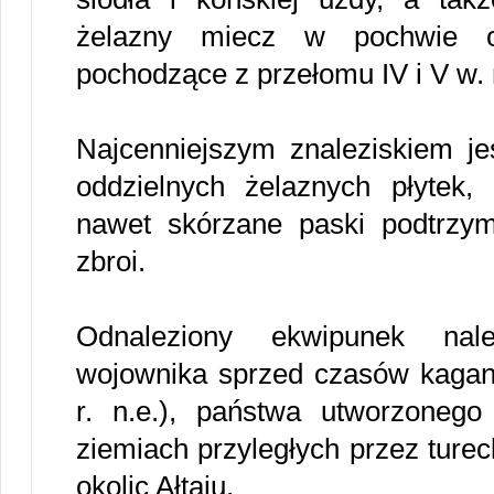
żelazny miecz w pochwie or
pochodzące z przełomu IV i V w. 
Najcenniejszym znaleziskiem je
oddzielnych żelaznych płytek,
nawet skórzane paski podtrzymu
zbroi.
Odnaleziony ekwipunek nal
wojownika sprzed czasów kagana
r. n.e.), państwa utworzonego
ziemiach przyległych przez turec
okolic Ałtaju.