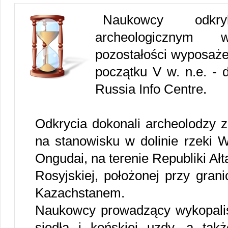
Naukowcy odkr
archeologicznym 
pozostałości wyposaż
początku V w. n.e. - 
Russia Info Centre.
Odkrycia dokonali archeolodzy z
na stanowisku w dolinie rzeki W
Ongudai, na terenie Republiki Ałt
Rosyjskiej, położonej przy gran
Kazachstanem.
Naukowcy prowadzący wykopalisk
siodła i końskiej uzdy, a takż