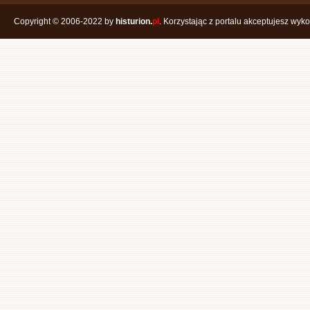
Copyright © 2006-2022 by
histurion.
pl
. Korzystając z portalu akceptujesz wyk