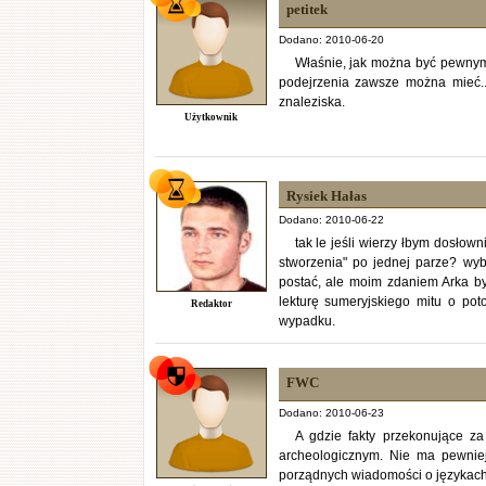
petitek
Dodano: 2010-06-20
Właśnie, jak można być pewnym
podejrzenia zawsze można mieć.
znaleziska.
Użytkownik
Rysiek Hałas
Dodano: 2010-06-22
tak le jeśli wierzy łbym dosłown
stworzenia" po jednej parze? wyb
postać, ale moim zdaniem Arka był
lekturę sumeryjskiego mitu o pot
Redaktor
wypadku.
FWC
Dodano: 2010-06-23
A gdzie fakty przekonujące za
archeologicznym. Nie ma pewniej
porządnych wiadomości o językach s