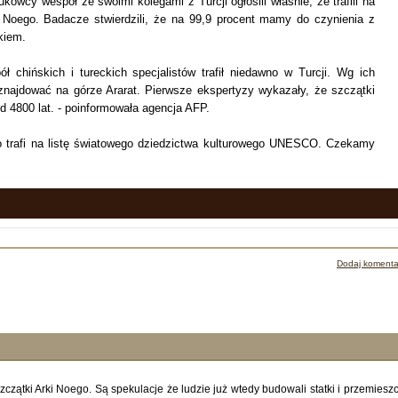
kowcy wespół ze swoimi kolegami z Turcji ogłosili właśnie, że trafili na
 Noego. Badacze stwierdzili, że na 99,9 procent mamy do czynienia z
kiem.
ł chińskich i tureckich specjalistów trafił niedawno w Turcji. Wg ich
 znajdować na górze Ararat. Pierwsze ekspertyzy wykazały, że szczątki
 4800 lat. - poinformowała agencja AFP.
o trafi na listę światowego dziedzictwa kulturowego UNESCO. Czekamy
Dodaj komenta
zczątki Arki Noego. Są spekulacje że ludzie już wtedy budowali statki i przemieszc