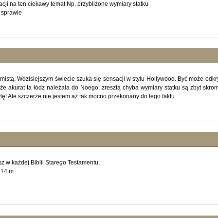
acji na ten ciekawy temat Np. przybliżone wymiary statku
 sprawie
tymistą. Wdzisiejszym świecie szuka się sensacji w stylu Hollywood. Być może odkr
a że akurat ta łódz należała do Noego, zresztą chyba wymiary statku są zbyt skro
lę! Ale szczerze nie jestem aż tak mocno przekonany do tego faktu.
z w każdej Biblii Starego Testamentu.
 14 m.