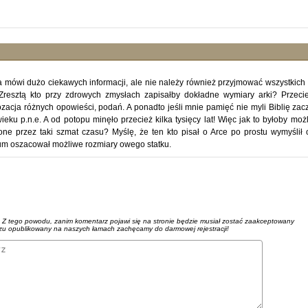
a mówi dużo ciekawych informacji, ale nie należy również przyjmować wszystkich 
 Zresztą kto przy zdrowych zmysłach zapisałby dokładne wymiary arki? Przeci
acja różnych opowieści, podań. A ponadto jeśli mnie pamięć nie myli Biblię zac
ieku p.n.e. A od potopu minęło przecież kilka tysięcy lat! Więc jak to byłoby moż
ne przez taki szmat czasu? Myślę, że ten kto pisał o Arce po prostu wymyślił
um oszacował możliwe rozmiary owego statku.
. Z tego powodu, zanim komentarz pojawi się na stronie będzie musiał zostać zaakceptowany
azu opublikowany na naszych łamach zachęcamy do darmowej rejestracji!