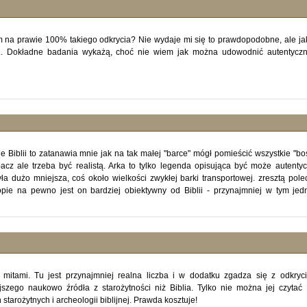
 na prawie 100% takiego odkrycia? Nie wydaje mi się to prawdopodobne, ale ja
.. Dokładne badania wykażą, choć nie wiem jak można udowodnić autentycz
ie Biblii to zatanawia mnie jak na tak małej "barce" mógł pomieścić wszystkie "bo
acz ale trzeba być realistą. Arka to tylko legenda opisująca być może autenty
a dużo mniejsza, coś około wielkości zwykłej barki transportowej. zresztą pol
opie na pewno jest on bardziej obiektywny od Biblii - przynajmniej w tym je
 mitami. Tu jest przynajmniej realna liczba i w dodatku zgadza się z odkryc
szego naukowo źródła z starożytności niż Biblia. Tylko nie można jej czytać
tarożytnych i archeologii biblijnej. Prawda kosztuje!