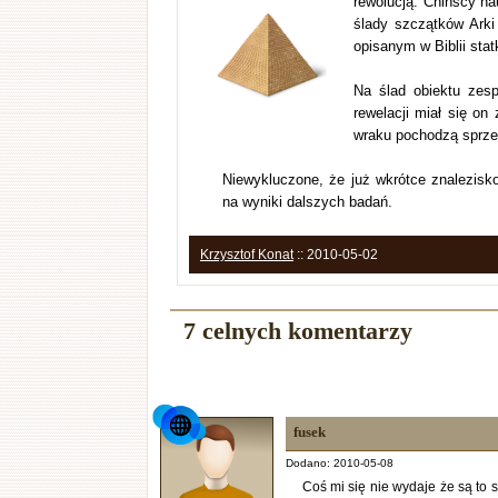
rewolucją. Chińscy nau
ślady szczątków Arki
opisanym w Biblii stat
Na ślad obiektu zespó
rewelacji miał się on
wraku pochodzą sprzed
Niewykluczone, że już wkrótce znalezisk
na wyniki dalszych badań.
Krzysztof Konat
:: 2010-05-02
7 celnych komentarzy
fusek
Dodano: 2010-05-08
Coś mi się nie wydaje że są to s