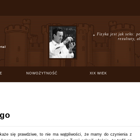
„
Fizyka jest jak seks: p
rezultaty, 
rtal
E
NOWOŻYTNOŚĆ
XIX WIEK
ego
 okaże się prawdziwe, to nie ma wątpliwości, że mamy do czynienia z