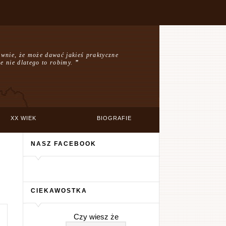
ewnie, że może dawać jakieś praktyczne
ale nie dlatego to robimy.
”
XX WIEK
BIOGRAFIE
NASZ FACEBOOK
CIEKAWOSTKA
Czy wiesz że