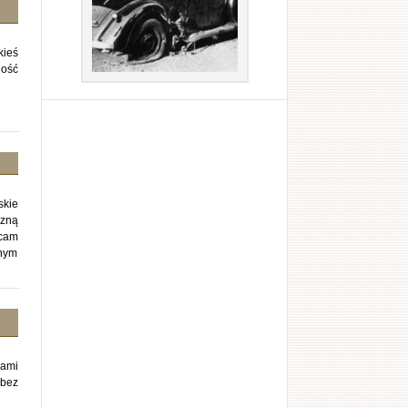
kieś
ność
skie
czną
ecam
dnym
iami
 bez