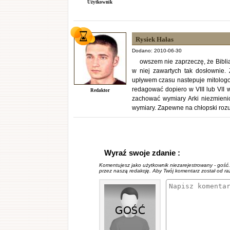
Użytkownik
Rysiek Hałas
Dodano: 2010-06-30
owszem nie zaprzeczę, że Bibli
w niej zawartych tak dosłownie.
upływem czasu nastepuje mitologoz
redagować dopiero w VIII lub VII w
Redaktor
zachować wymiary Arki niezmienio
wymiary. Zapewne na chłopski roz
Wyraź swoje zdanie :
Komentujesz jako użytkownik niezarejestrowany - gość
przez naszą redakcję. Aby Twój komentarz został od r