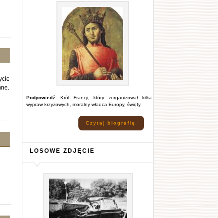
ycie
mne.
Podpowiedź:
Król Francji, który zorganizował kilka
wypraw krzyżowych, moralny władca Europy, święty.
Czytaj biografię
LOSOWE ZDJĘCIE