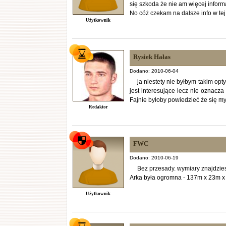
się szkoda że nie am więcej inform
No cóż czekam na dalsze info w tej
Użytkownik
Rysiek Hałas
Dodano: 2010-06-04
ja niestety nie byłbym takim op
jest interesujące lecz nie oznacz
Fajnie byłoby powiedzieć że się my
Redaktor
FWC
Dodano: 2010-06-19
Bez przesady. wymiary znajdzies
Arka była ogromna - 137m x 23m x
Użytkownik