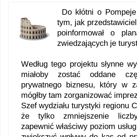
Do kłótni o Pompej
tym, jak przedstawici
poinformował o plan
zwiedzających je turys
Według tego projektu słynne wy
miałoby zostać oddane czę
prywatnego biznesu, który w z
mógłby tam zorganizować imprez
Szef wydziału turystyki regionu C
że tylko zmniejszenie licz
zapewnić właściwy poziom usług
zwiększyć wpływy do kas od pr