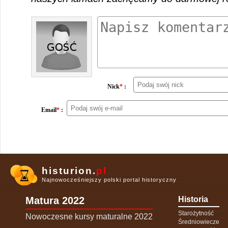
Nick
*
:
Email
*
:
histurion.
pl
Najnowocześniejszy polski portal historyczny
Matura 2022
Historia
Starożytność
Nowoczesne kursy maturalne 2022
Średniowiecze