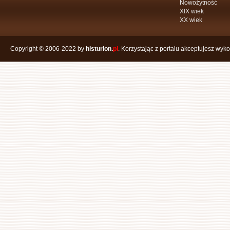
Nowożytność
XIX wiek
XX wiek
Copyright © 2006-2022 by
histurion.
pl
. Korzystając z portalu akceptujesz wyk