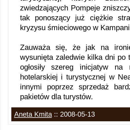
zwiedzających Pompeje zniszczy 
tak ponoszący już ciężkie st
kryzysu śmieciowego w Kampanii
Zauważa się, że jak na ironi
wysunięta zaledwie kilka dni po
ogłosiły szereg inicjatyw na
hotelarskiej i turystycznej w Ne
innymi poprzez sprzedaż bard
pakietów dla turystów.
Aneta Kmita
:: 2008-05-13