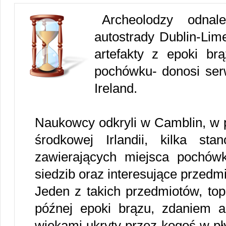
Archeolodzy odnal
autostrady Dublin-Lime
artefakty z epoki br
pochówku- donosi ser
Ireland.
Naukowcy odkryli w Camblin, w 
środkowej Irlandii, kilka stan
zawierających miejsca pochówku
siedzib oraz interesujące przedmi
Jeden z takich przedmiotów, to
późnej epoki brązu, zdaniem a
wiekami ukryty przez kogoś w pł