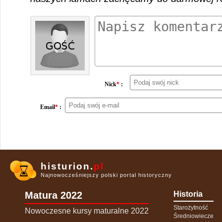
Nick
*
:
Email
*
:
histurion.
pl
Najnowocześniejszy polski portal historyczny
Matura 2022
Historia
Starożytność
Nowoczesne kursy maturalne 2022
Średniowiecze