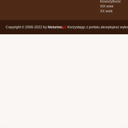
Nowożytność
XIX wiek
XX wiek
Copyright © 2006-2022 by
histurion.
pl
. Korzystając z portalu akceptujesz wyk