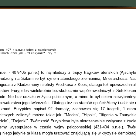
, zm. 407 r. p.n.e.) jeden z największych
takich dzieł jak - ?Fenicjanki?, czy ?
n.e. - 407/406 p.n.e.) to najmłodszy z trójcy tragików ateńskich (Ajschylo
Urodzony na Salaminie był synem ateńskiego ziemianina, Mnesarchosa. Nau
sagorasa z Kladzomeny i sofisty Prodikosa z Keos, dlatego też upowszechniał
fistów. Eurypides wielokrotnie bezskutecznie współzawodniczył z Sofoklesem
rodę. Nie brał udziału w życiu publicznym, a mimo to był celem niewybredny
owatorstwa jego twórczości. Dlatego też na starość opuścił Ateny i udał się 
e zmarł. Eurypides napisał 92 dramaty; zachowało się 17 tragedii, 1 dram
tszych zaliczyć można takie jak: "Medea", "Hipolit", "Ifigenia w Taurydzie
lidzie", "Trojanki". Twórczość Eurypidesa była nierozerwalnie związana z życi
lemy występujące w czasie wojny peloponeskiej (431-404 p.n.e.). Twór
 niego jedynie ta klasa mogła uratować znajdującą się w kryzysie demokracj