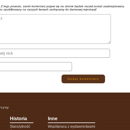
. Z tego powodu, zanim komentarz pojawi się na stronie będzie musiał zostać zaakceptowany
azu opublikowany na naszych łamach zachęcamy do darmowej rejestracji!
Dodaj komentarz
ryczny
Historia
Inne
Starożytność
Współpraca z wydawnictwami