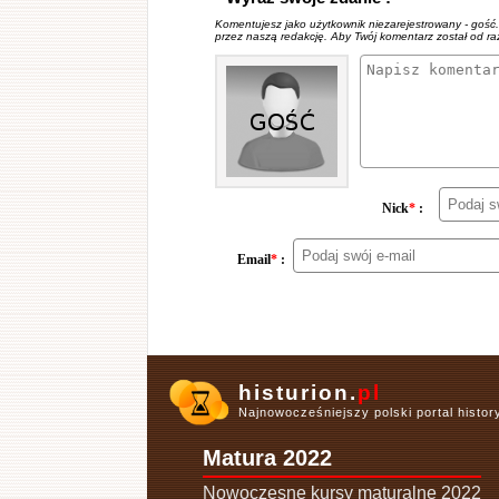
Komentujesz jako użytkownik niezarejestrowany - gość
przez naszą redakcję. Aby Twój komentarz został od r
Nick
*
:
Email
*
:
histurion.
pl
Najnowocześniejszy polski portal histo
Matura 2022
Nowoczesne kursy maturalne 2022