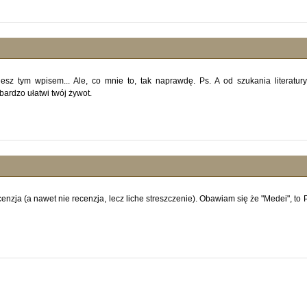
esz tym wpisem... Ale, co mnie to, tak naprawdę. Ps. A od szukania literatur
 bardzo ułatwi twój żywot.
nzja (a nawet nie recenzja, lecz liche streszczenie). Obawiam się że "Medei", to 