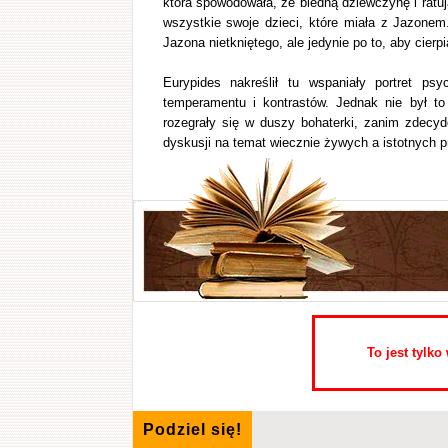
która spowodowała, że biedną dziewczynę i ratu
wszystkie swoje dzieci, które miała z Jazonem.
Jazona nietkniętego, ale jedynie po to, aby cierpia
Eurypides nakreślił tu wspaniały portret psy
temperamentu i kontrastów. Jednak nie był to 
rozegrały się w duszy bohaterki, zanim zdecyd
dyskusji na temat wiecznie żywych a istotnych 
To jest tylk
Podziel się!