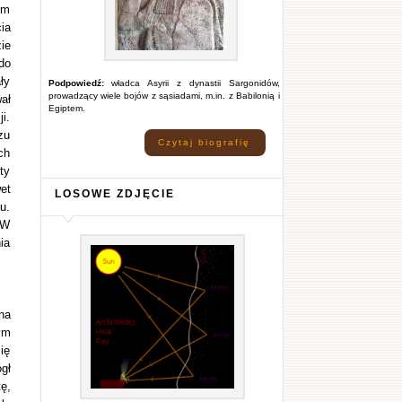
em
ia
ie
do
ły
Podpowiedź:
władca Asyrii z dynastii Sargonidów,
prowadzący wiele bojów z sąsiadami, m.in. z Babilonią i
ał
Egiptem.
i.
zu
Czytaj biografię
ch
ty
et
LOSOWE ZDJĘCIE
u.
 W
ia
na
ym
ię
gł
ę,