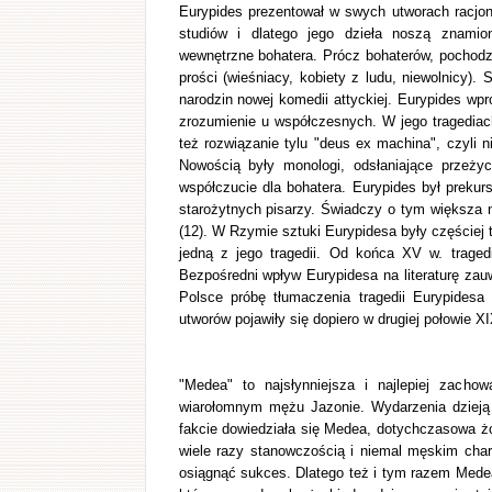
Eurypides prezentował w swych utworach racjon
studiów i dlatego jego dzieła noszą znamion
wewnętrzne bohatera. Prócz bohaterów, pochodząc
prości (wieśniacy, kobiety z ludu, niewolnicy)
narodzin nowej komedii attyckiej. Eurypides wp
zrozumienie u współczesnych. W jego tragediach 
też rozwiązanie tylu "deus ex machina", czyli 
Nowością były monologi, odsłaniające przeży
współczucie dla bohatera. Eurypides był prekur
starożytnych pisarzy. Świadczy o tym większa n
(12). W Rzymie sztuki Eurypidesa były częściej 
jedną z jego tragedii. Od końca XV w. trage
Bezpośredni wpływ Eurypidesa na literaturę zauw
Polsce próbę tłumaczenia tragedii Eurypidesa
utworów pojawiły się dopiero w drugiej połowie XI
"Medea" to najsłynniejsza i najlepiej zach
wiarołomnym mężu Jazonie. Wydarzenia dzieją 
fakcie dowiedziała się Medea, dotychczasowa żo
wiele razy stanowczością i niemal męskim char
osiągnąć sukces. Dlatego też i tym razem Medea