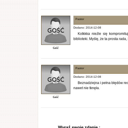
Pastor
Dodano: 2014-12-08
Kotkkka nieźle się kompromituj
biblioteki. Myślę, że ta prosta rada,
Gość
Pastor
Dodano: 2014-12-08
Beznadziejna i pełna błędów rece
nawet nie tknęła.
Gość
Wyraź swoje zdanie :