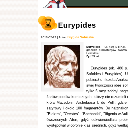
Eurypides
Brygida Sobieska
2010-02-27 | Autor:
Eurypides
- (ur. 480 r. p.n.e.
greckich dramaturgów, twórca 
Herakles?.
Żył
73 lat
Eurypides (ok. 480 p.
Sofokles i Eurypides). 
pobierał u filozofa Anak
swej twórczości idee so
tylko 5 razy zdobył nag
żartów poetów komicznych, którzy nie rozumieli n
króla Macedonii, Archelaosa I, do Pelli, gdzi
satyrowy i około 100 fragmentów. Do najznakomi
"Elektra", "Orestes", "Bachantki", "Ifigenia w Au
ówczesnych Aten, gdyż odzwierciedlała prob
występował w obronie klas średnich, gdyż według