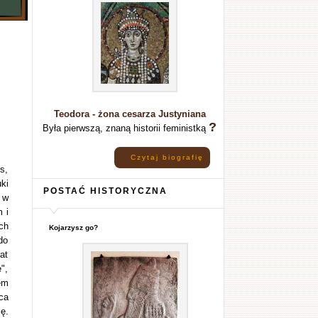
Teodora - żona cesarza Justyniana
?
Była pierwszą, znaną historii feministką
Czytaj biografię
s,
ki
POSTAĆ HISTORYCZNA
 w
 i
ch
Kojarzysz go?
do
at
",
em
ca
ę.