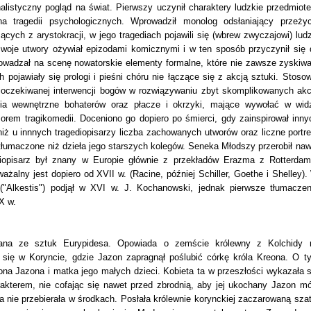
alistyczny pogląd na świat. Pierwszy uczynił charaktery ludzkie przedmiot
a tragedii psychologicznych. Wprowadził monolog odsłaniający przeżyc
ych z arystokracji, w jego tragediach pojawili się (wbrew zwyczajowi) ludz
. Swoje utwory ożywiał epizodami komicznymi i w ten sposób przyczynił się 
rowadzał na scenę nowatorskie elementy formalne, które nie zawsze zyskiwa
pojawiały się prologi i pieśni chóru nie łączące się z akcją sztuki. Stosow
nioczekiwanej interwencji bogów w rozwiązywaniu zbyt skomplikowanych akcj
cia wewnętrzne bohaterów oraz płacze i okrzyki, mające wywołać w wid
sorem tragikomedii. Doceniono go dopiero po śmierci, gdy zainspirował inny
iż u innnych tragediopisarzy liczba zachowanych utworów oraz liczne portre
tłumaczone niż dzieła jego starszych kolegów. Seneka Młodszy przerobił naw
diopisarz był znany w Europie głównie z przekładów Erazma z Rotterdam
ażalny jest dopiero od XVII w. (Racine, później Schiller, Goethe i Shelley).
 ("Alkestis") podjął w XVI w. J. Kochanowski, jednak pierwsze tłumaczen
X w.
owana ze sztuk Eurypidesa. Opowiada o zemście królewny z Kolchidy 
się w Koryncie, gdzie Jazon zapragnął poślubić córkę króla Kreona. O t
na Jazona i matka jego małych dzieci. Kobieta ta w przeszłości wykazała s
akterem, nie cofając się nawet przed zbrodnią, aby jej ukochany Jazon mó
 nie przebierała w środkach. Posłała królewnie korynckiej zaczarowaną szat