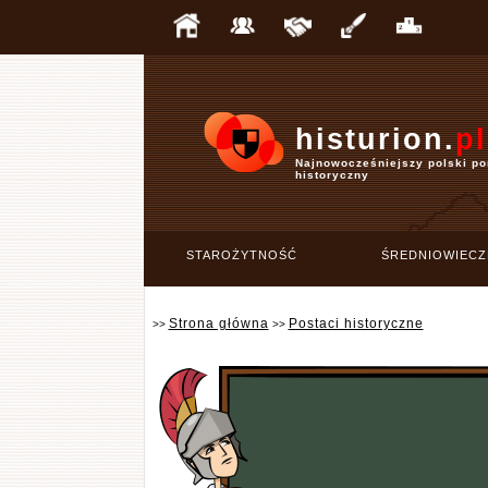
histurion.
pl
Najnowocześniejszy polski po
historyczny
STAROŻYTNOŚĆ
ŚREDNIOWIECZ
Strona główna
Postaci historyczne
>>
>>