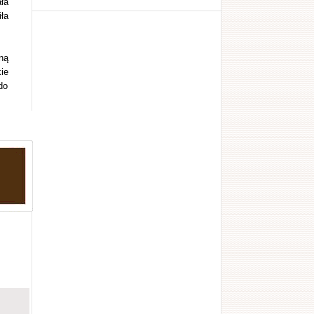
ła
ła
ną
ie
do