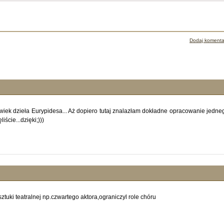
Dodaj komenta
lwiek dzieła Eurypidesa... Aż dopiero tutaj znalazłam dokładne opracowanie jedne
iście...dzięki;)))
tuki teatralnej np.czwartego aktora,ograniczyl role chóru