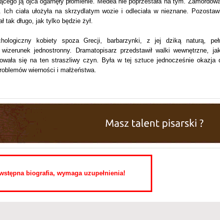
jącego ją ojca ogarnęły płomienie. Medea nie poprzestała na tym. Zamordowa
 Ich ciała ułożyła na skrzydlatym wozie i odleciała w nieznane. Pozostawi
ł tak długo, jak tylko będzie żył.
chologiczny kobiety spoza Grecji, barbarzynki, z jej dziką naturą, peł
wizerunek jednostronny. Dramatopisarz przedstawił walki wewnętrzne, jak
owała się na ten straszliwy czyn. Była w tej sztuce jednocześnie okazja 
problemów wierności i małżeństwa.
o wstępna biografia, wymaga uzupełnienia!