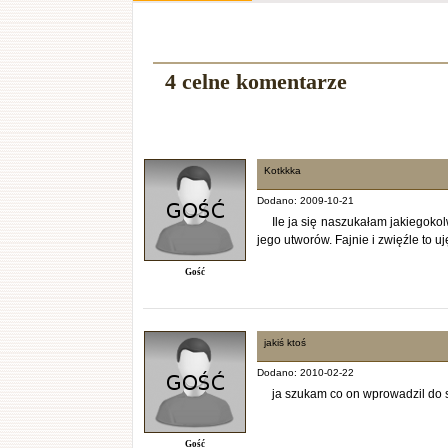
4 celne komentarze
Kotkkka
Dodano: 2009-10-21
Ile ja się naszukałam jakiegoko
jego utworów. Fajnie i zwięźle to ujęl
Gość
jakiś ktoś
Dodano: 2010-02-22
ja szukam co on wprowadzil do sz
Gość