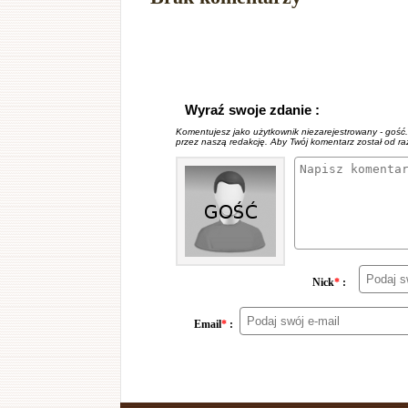
Wyraź swoje zdanie :
Komentujesz jako użytkownik niezarejestrowany - gość
przez naszą redakcję. Aby Twój komentarz został od r
Nick
*
:
Email
*
: