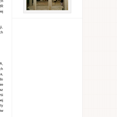
ch
RR
ej
i,
ch
A,
ch
a,
do
ie
az
ii
ej
ty
ów