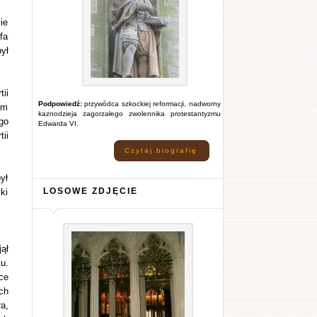
ie
fa
ył
ii
Podpowiedź:
przywódca szkockiej reformacji, nadworny
em
kaznodzieja zagorzałego zwolennika protestantyzmu
go
Edwarda VI.
ii
Czytaj biografię
ył
LOSOWE ZDJĘCIE
ki
ął
u.
ce
ch
a,