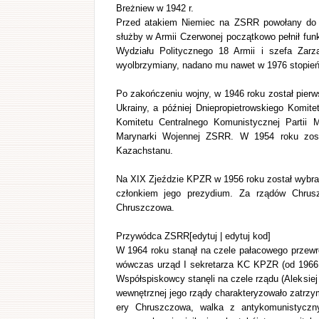
Breżniew w 1942 r.
Przed atakiem Niemiec na ZSRR powołany do cz
służby w Armii Czerwonej początkowo pełnił fun
Wydziału Politycznego 18 Armii i szefa Zarzą
wyolbrzymiany, nadano mu nawet w 1976 stopień 
Po zakończeniu wojny, w 1946 roku został pie
Ukrainy, a później Dniepropietrowskiego Komi
Komitetu Centralnego Komunistycznej Partii 
Marynarki Wojennej ZSRR. W 1954 roku zost
Kazachstanu.
Na XIX Zjeździe KPZR w 1956 roku został wybr
członkiem jego prezydium. Za rządów Chruszc
Chruszczowa.
Przywódca ZSRR[edytuj | edytuj kod]
W 1964 roku stanął na czele pałacowego przewr
wówczas urząd I sekretarza KC KPZR (od 1966 s
Współspiskowcy stanęli na czele rządu (Aleksiej 
wewnętrznej jego rządy charakteryzowało zatrzy
ery Chruszczowa, walka z antykomunistyczn