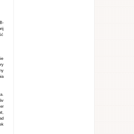
B-
ij
ść
ie
ry
ny
ia
a.
áv
er
t,
ad
ek