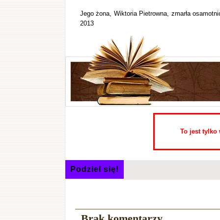
Jego żona, Wiktoria Pietrowna, zmarła osamotnio
2013
To jest tylk
Podziel się!
Brak komentarzy