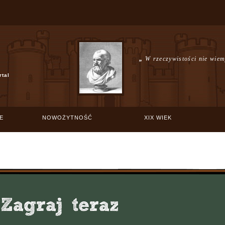
„
W rzeczywistości nie wiem
rtal
E
NOWOŻYTNOŚĆ
XIX WIEK