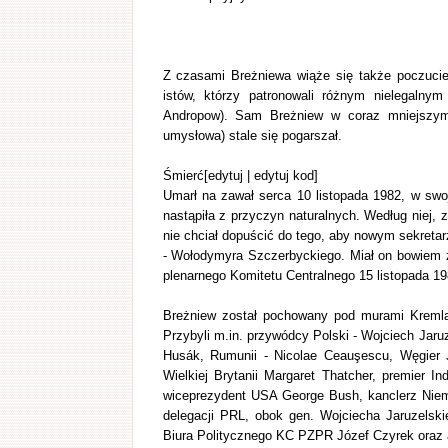
Z czasami Breżniewa wiąże się także poczuci
istów, którzy patronowali różnym nielegalnym
Andropow). Sam Breżniew w coraz mniejszym 
umysłowa) stale się pogarszał.
Śmierć[edytuj | edytuj kod]
Umarł na zawał serca 10 listopada 1982, w swoj
nastąpiła z przyczyn naturalnych. Według niej,
nie chciał dopuścić do tego, aby nowym sekret
- Wołodymyra Szczerbyckiego. Miał on bowiem 
plenarnego Komitetu Centralnego 15 listopada 19
Breżniew został pochowany pod murami Kremla.
Przybyli m.in. przywódcy Polski - Wojciech Jaru
Husák, Rumunii - Nicolae Ceauşescu, Węgier J
Wielkiej Brytanii Margaret Thatcher, premier I
wiceprezydent USA George Bush, kanclerz Niemi
delegacji PRL, obok gen. Wojciecha Jaruzelsk
Biura Politycznego KC PZPR Józef Czyrek oraz