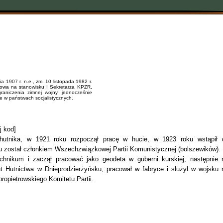
nia 1907 r. n.e., zm. 10 listopada 1982 r.
czowa na stanowisku I Sekretarza KPZR,
raniczenia zimnej wojny, jednocześnie
e w państwach socjalistycznych.
j kod]
e hutnika, w 1921 roku rozpoczął pracę w hucie, w 1923 roku wstąpił 
 został członkiem Wszechzwiązkowej Partii Komunistycznej (bolszewików).
chnikum i zaczął pracować jako geodeta w guberni kurskiej, następnie 
tut Hutnictwa w Dnieprodzierżyńsku, pracował w fabryce i służył w wojsku 
ropietrowskiego Komitetu Partii.