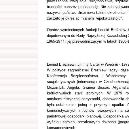
powszechna inwigilacja, skrytobójstwa, szpital
trudności poprzez propagandę. Nie zdecydowan
nazywali państwo Breżniewa takimi określeniami 
zaczęto je określać mianem ?epoka zastoju".
Oprócz wymienionych funkcji Leonid Breżniew 
deputowanym do Rady Najwyższej Kazachskiej S
1965-1977 i jej przewodniczącym w latach 1960-
Leonid Breżniew i Jimmy Carter w Wiedniu - 197
W polityce zagranicznej Breżniew łączył dąże
Konferencja Bezpieczeństwa i Współpracy
socjalistycznych (interwencja w Czechosłowac
Mozambik, Angola, Gwinea Bissau, Afganista
krótkotrwałych starć zbrojnych. W 1979 ro
antykomunistycznej partyzantki, doprowadziła d
była ostatecznie jedną z przyczyn upadku Z
komunistycznych i ruchów lewicowych na cał
państwowej gospodarki planowej. Gospodarka wyk
wyścigu zbrojeń, prestiżowych dokonań (prog
konsumpcyjnych.