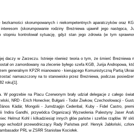
e bezkarności skorumpowanych i niekompetentnych aparatczyków oraz KG
 interesom (skorumpowanie rodziny Breżniewa ujawnił jego następca, Jur
stopniu kontrolował sytuację, gdyż stan jego zdrowia (w tym sprawno
ej daczy w Zarzeczu. Istnieje również teoria o tym, że śmierć Breżniewa n
 został on zamordowany na zlecenie byłego szefa KGB, Jurija Andropowa, któ
arzem generalnym KPZR mianowano - kierującego Komunistyczną Partią Ukrai
zostać namaszczony na to stanowisko przez Breżniewa, podczas posiedzen
82 roku[1].
 W pogrzebie na Placu Czerwonym brały udział delegacje z całego świat
zelski, NRD - Erich Honecker, Bułgarii - Todor Żiwkow, Czechosłowacji - Gust
ános Kádár, Mongolii - Jumdżagijn Cedenbal, Kuby - Fidel Castro, premi
ndii Indira Gandhi, przywódca Organizacji Wyzwolenia Palestyny Jaser Arafa
ec Helmut Kohl i kilkadziesiąt innych głów państw i szefów rządów. W skł
iego wchodził przewodniczący Rady Państwa prof. Henryk Jabłoński, człon
 ambasador PRL w ZSRR Stanisław Kociołek.