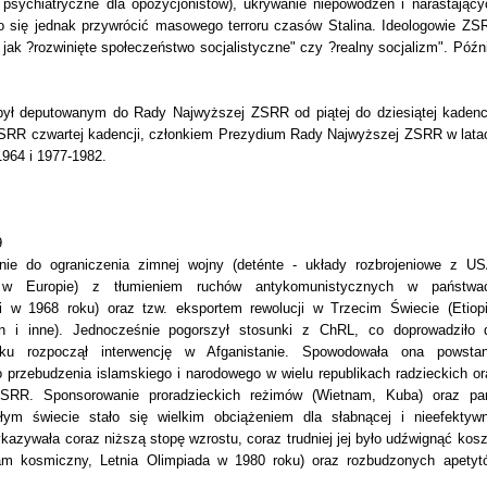
e psychiatryczne dla opozycjonistów), ukrywanie niepowodzeń i narastający
o się jednak przywrócić masowego terroru czasów Stalina. Ideologowie ZS
jak ?rozwinięte społeczeństwo socjalistyczne" czy ?realny socjalizm". Późni
był deputowanym do Rady Najwyższej ZSRR od piątej do dziesiątej kadencj
RR czwartej kadencji, członkiem Prezydium Rady Najwyższej ZSRR w lata
1964 i 1977-1982.
9
nie do ograniczenia zimnej wojny (deténte - układy rozbrojeniowe z US
 w Europie) z tłumieniem ruchów antykomunistycznych w państwa
ji w 1968 roku) oraz tzw. eksportem rewolucji w Trzecim Świecie (Etiopi
n i inne). Jednocześnie pogorszył stosunki z ChRL, co doprowadziło 
ku rozpoczął interwencję w Afganistanie. Spowodowała ona powstan
o przebudzenia islamskiego i narodowego w wielu republikach radzieckich or
SRR. Sponsorowanie proradzieckich reżimów (Wietnam, Kuba) oraz part
ym świecie stało się wielkim obciążeniem dla słabnącej i nieefektywn
azywała coraz niższą stopę wzrostu, coraz trudniej jej było udźwignąć kosz
ram kosmiczny, Letnia Olimpiada w 1980 roku) oraz rozbudzonych apetyt