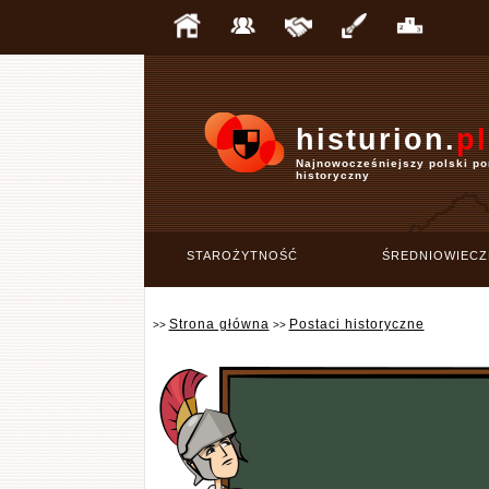
histurion.
pl
Najnowocześniejszy polski po
historyczny
STAROŻYTNOŚĆ
ŚREDNIOWIECZ
Strona główna
Postaci historyczne
>>
>>