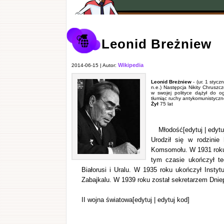
Leonid Breżniew
Wikipedia
2014-06-15 | Autor:
Leonid Breżniew
- (ur. 1 stycz
n.e.) Następcja Nikity Chrusz
w swojej polityce dążył do og
tłumiąc ruchy antykomunistyczn
Żył
75 lat
Młodość[edytuj | edytu
Urodził się w rodzini
Komsomołu. W 1931 roku
tym czasie ukończył te
Białorusi i Uralu. W 1935 roku ukończył Insty
Zabajkalu. W 1939 roku został sekretarzem Dniep
II wojna światowa[edytuj | edytuj kod]