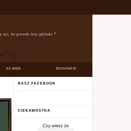
y nic, bo prawda leży głęboko
”
XX WIEK
BIOGRAFIE
NASZ FACEBOOK
CIEKAWOSTKA
Czy wiesz że