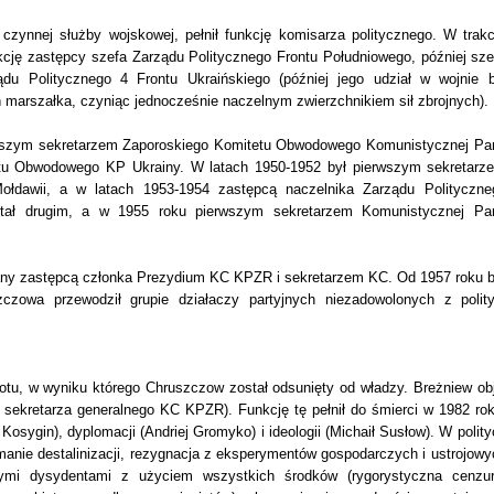
ynnej służby wojskowej, pełnił funkcję komisarza politycznego. W trakc
kcję zastępcy szefa Zarządu Politycznego Frontu Południowego, później sze
du Politycznego 4 Frontu Ukraińskiego (później jego udział w wojnie b
marszałka, czyniąc jednocześnie naczelnym zwierzchnikiem sił zbrojnych).
rwszym sekretarzem Zaporoskiego Komitetu Obwodowego Komunistycznej Part
tetu Obwodowego KP Ukrainy. W latach 1950-1952 był pierwszym sekretarz
Mołdawii, a w latach 1953-1954 zastępcą naczelnika Zarządu Polityczne
ał drugim, a w 1955 roku pierwszym sekretarzem Komunistycznej Part
any zastępcą członka Prezydium KC KPZR i sekretarzem KC. Od 1957 roku b
zowa przewodził grupie działaczy partyjnych niezadowolonych z polity
otu, w wyniku którego Chruszczow został odsunięty od władzy. Breżniew obj
ekretarza generalnego KC KPZR). Funkcję tę pełnił do śmierci w 1982 rok
Kosygin), dyplomacji (Andriej Gromyko) i ideologii (Michaił Susłow). W polity
manie destalinizacji, rezygnacja z eksperymentów gospodarczych i ustrojowy
ymi dysydentami z użyciem wszystkich środków (rygorystyczna cenzur