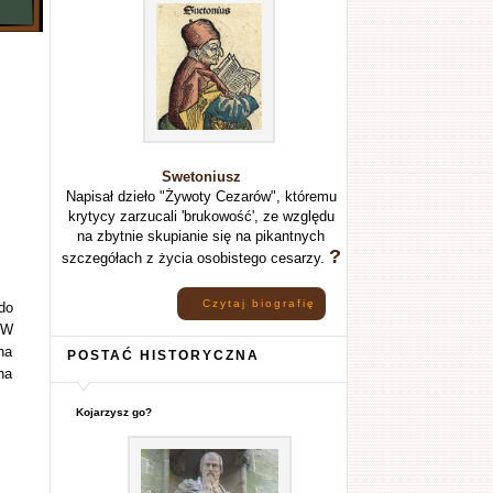
Swetoniusz
Napisał dzieło "Żywoty Cezarów", któremu
krytycy zarzucali 'brukowość', ze względu
na zbytnie skupianie się na pikantnych
?
szczegółach z życia osobistego cesarzy.
Czytaj biografię
do
 W
na
POSTAĆ HISTORYCZNA
na
Kojarzysz go?