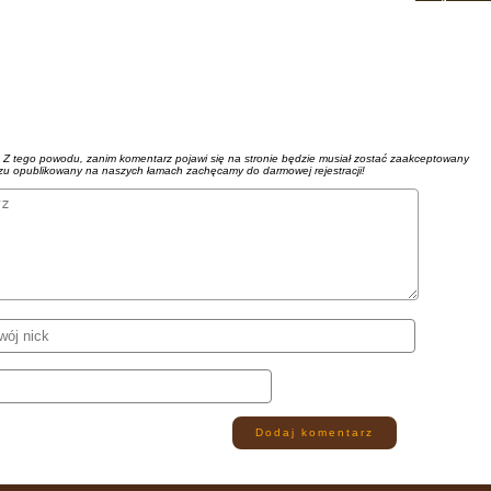
. Z tego powodu, zanim komentarz pojawi się na stronie będzie musiał zostać zaakceptowany
azu opublikowany na naszych łamach zachęcamy do darmowej rejestracji!
Dodaj komentarz