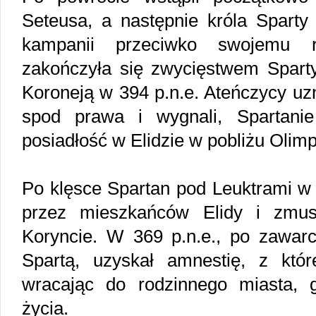
Seteusa, a następnie króla Sparty 
kampanii przeciwko swojemu r
zakończyła się zwycięstwem Spart
Koroneją w 394 p.n.e. Ateńczycy uz
spod prawa i wygnali, Spartani
posiadłość w Elidzie w pobliżu Olimpi
Po klęsce Spartan pod Leuktrami w 
przez mieszkańców Elidy i zmus
Koryncie. W 369 p.n.e., po zawarc
Spartą, uzyskał amnestię, z któr
wracając do rodzinnego miasta, 
życia.