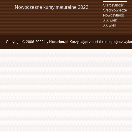
Starożytność
Nowoczesne kursy maturalne 2022
Średniowiecze
Nowożytność
XIX wiek
XX wiek
Copyright © 2006-2022 by
histurion.
pl
. Korzystając z portalu akceptujesz wyk