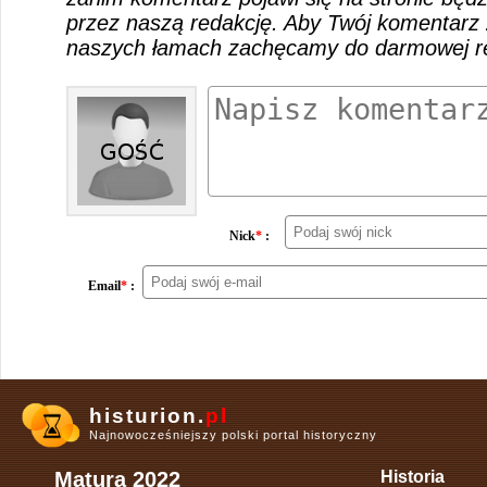
przez naszą redakcję. Aby Twój komentarz 
naszych łamach zachęcamy do darmowej rej
Nick
*
:
Email
*
:
histurion.
pl
Najnowocześniejszy polski portal historyczny
Matura 2022
Historia