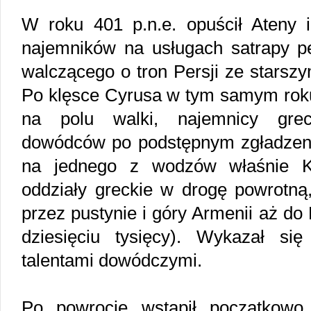
W roku 401 p.n.e. opuścił Ateny i
najemników na usługach satrapy p
walczącego o tron Persji ze starsz
Po klęsce Cyrusa w tym samym roku
na polu walki, najemnicy grec
dowódców po podstępnym zgładzeniu
na jednego z wodzów właśnie Ks
oddziały greckie w drogę powrotną,
przez pustynie i góry Armenii aż d
dziesięciu tysięcy). Wykazał s
talentami dowódczymi.
Po powrocie wstąpił początkowo 