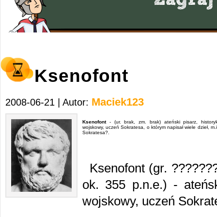
Ksenofont
Maciek123
2008-06-21 | Autor:
Ksenofont
- (ur. brak, zm. brak) ateński pisarz, history
wojskowy, uczeń Sokratesa, o którym napisał wiele dzieł, m
Sokratesa?.
Ksenofont (gr. ???????
ok. 355 p.n.e.) - ateńs
wojskowy, uczeń Sokrat