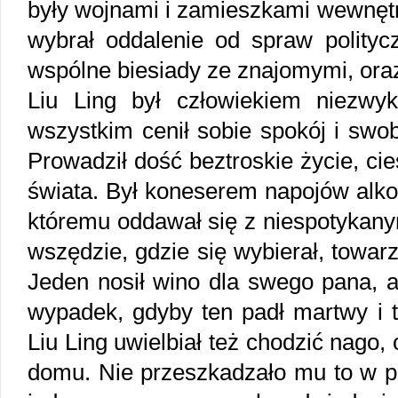
były wojnami i zamieszkami wewnętr
wybrał oddalenie od spraw polityc
wspólne biesiady ze znajomymi, ora
Liu Ling był człowiekiem niezwy
wszystkim cenił sobie spokój i sw
Prowadził dość beztroskie życie, ci
świata. Był koneserem napojów alko
któremu oddawał się z niespotykan
wszędzie, gdzie się wybierał, towa
Jeden nosił wino dla swego pana, a 
wypadek, gdyby ten padł martwy i 
Liu Ling uwielbiał też chodzić nago
domu. Nie przeszkadzało mu to w p