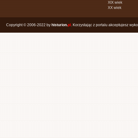
XIX wiek
XX wiek
Copyright © 2006-2022 by
histurion.
pl
. Korzystając z portalu akceptujesz wyk