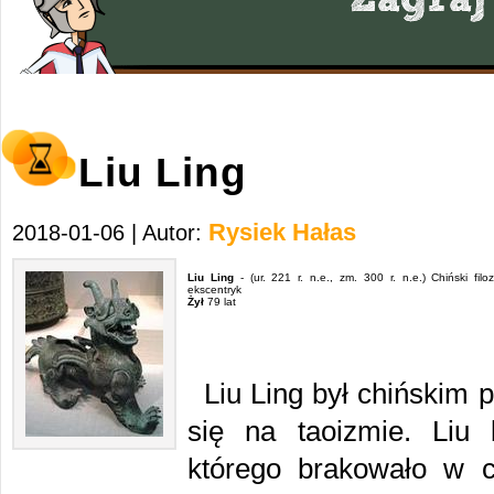
Liu Ling
Rysiek Hałas
2018-01-06 | Autor:
Liu Ling
- (ur. 221 r. n.e., zm. 300 r. n.e.) Chiński filo
ekscentryk
Żył
79 lat
Liu Ling był chińskim p
się na taoizmie. Liu 
którego brakowało w c