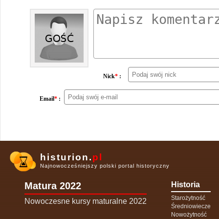
Nick
*
:
Email
*
:
histurion.
pl
Najnowocześniejszy polski portal historyczny
Matura 2022
Historia
Starożytność
Nowoczesne kursy maturalne 2022
Średniowiecze
Nowożytność