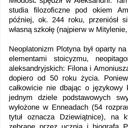
Młodość spędził w Aleksandrii. Ta
studia filozoficzne pod okiem A
później, ok. 244 roku, przeniósł 
własną szkołę (najpierw w Mitylenie
Neoplatonizm Plotyna był oparty na
elementami stoicyzmu, neopitago
aleksandryjskich: Filona i Amoniusz
dopiero od 50 roku życia. Poniewa
całkowicie nie dbając o językowy ks
jednym dziele podstawowych swy
wyłożone w Enneadach (54 rozpraw
tytuł oznacza Dziewiątnice), na k
zebrane przez ucznia i biografa Pl