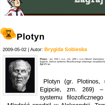
Plotyn
Brygida Sobieska
2009-05-02 | Autor:
Plotyn
- (ur. 204 r. n.e., zm. 269 r. n.e.) filozof starożytn
Egipcie, twórca systemu filozoficznego zwanego neoplaton
Żył
65 lat
Plotyn (gr. Plotinos
Egipcie, zm. 269) – f
systemu filozoficzneg