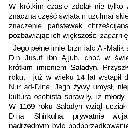
W krótkim czasie zdołał nie tylko
znaczną część świata muzułmańskieg
znaczenie państewek chrześcijańs
pozbawiając ich większości zagarnię
Jego pełne imię brzmiało Al-Malik 
Din Jusuf ibn Ajjub, choć w świ
krótkim imieniem Saladyn. Przyszł
roku, i już w wieku 14 lat wstąpił 
Nur ad-Dina. Jego żywy umysł, nie
kultura osobista sprawiły, iż młod
W 1169 roku Saladyn wziął udzia
Dina, Shirkuha, prywatnie wuj
nadrzędnym było podporządkowanie 