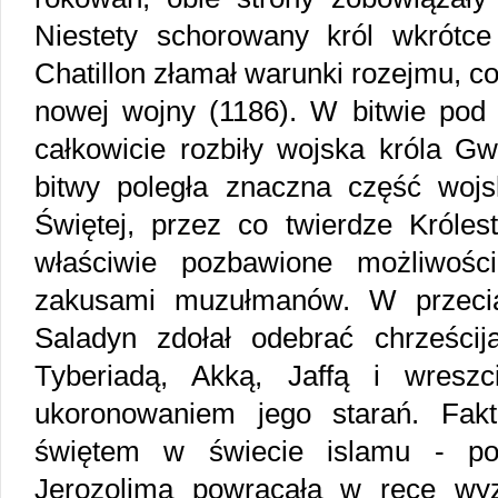
Niestety schorowany król wkrótc
Chatillon złamał warunki rozejmu, 
nowej wojny (1186). W bitwie pod 
całkowicie rozbiły wojska króla G
bitwy poległa znaczna część wojs
Świętej, przez co twierdze Króles
właściwie pozbawione możliwośc
zakusami muzułmanów. W przecią
Saladyn zdołał odebrać chrześci
Tyberiadą, Akką, Jaffą i wreszc
ukoronowaniem jego starań. Fak
świętem w świecie islamu - po 
Jerozolima powracała w ręce wy