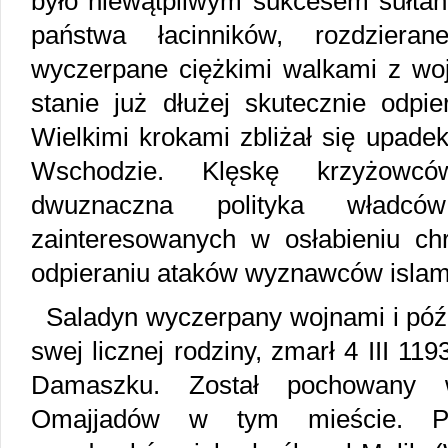
było niewątpliwym sukcesem sułtan
państwa łacinników, rozdziera
wyczerpane ciężkimi walkami z woj
stanie już dłużej skutecznie odpi
Wielkimi krokami zbliżał się upade
Wschodzie. Klęskę krzyżowcó
dwuznaczna polityka władców 
zainteresowanych w osłabieniu chr
odpieraniu ataków wyznawców islam
Saladyn wyczerpany wojnami i póź
swej licznej rodziny, zmarł 4 III 11
Damaszku. Został pochowany 
Omajjadów w tym mieście. P