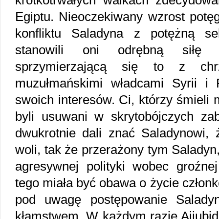
krótkotrwałych walkach zdecydowa
Egiptu. Nieoczekiwany wzrost potęgi
konfliktu Saladyna z potężną s
stanowili oni odrębną siłę 
sprzymierzającą się to z ch
muzułmańskimi władcami Syrii i 
swoich interesów. Ci, którzy śmieli 
byli usuwani w skrytobójczych za
dwukrotnie dali znać Saladynowi, 
woli, tak że przerażony tym Saladyn
agresywnej polityki wobec groźn
tego miała być obawa o życie członk
pod uwagę postępowanie Saladyn
kłamstwem. W każdym razie Ajjubid