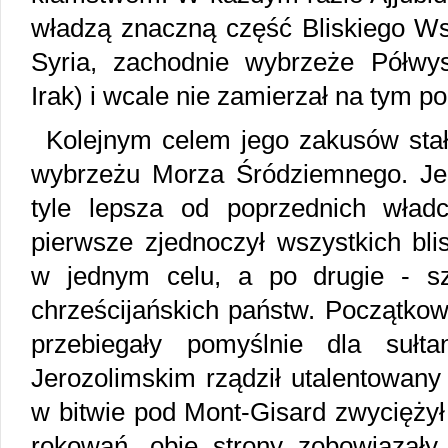
władzą znaczną część Bliskiego Wsc
Syria, zachodnie wybrzeże Półwy
Irak) i wcale nie zamierzał na tym p
Kolejnym celem jego zakusów stał
wybrzeżu Morza Śródziemnego. Jego
tyle lepsza od poprzednich wła
pierwsze zjednoczył wszystkich b
w jednym celu, a po drugie - szc
chrześcijańskich państw. Początkow
przebiegały pomyślnie dla sułt
Jerozolimskim rządził utalentowany
w bitwie pod Mont-Gisard zwycięży
rokowań, obie strony zobowiązały