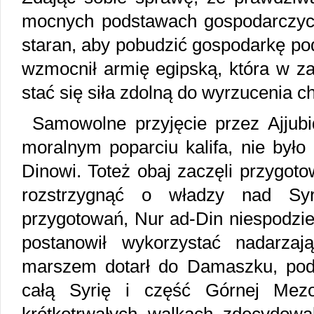
mocnych podstawach gospodarczych,
staran, aby pobudzić gospodarkę po
wzmocnił armię egipską, która w z
stać się siła zdolną do wyrzucenia ch
Samowolne przyjęcie przez Ajjubi
moralnym poparciu kalifa, nie był
Dinowi. Toteż obaj zaczęli przygot
rozstrzygnąć o władzy nad Sy
przygotowań, Nur ad-Din niespodzie
postanowił wykorzystać nadarzaj
marszem dotarł do Damaszku, pod
całą Syrię i część Górnej Mezo