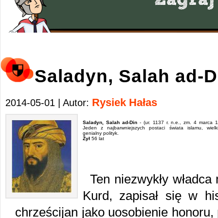
Saladyn, Salah ad-D
Rysiek Hałas
2014-05-01 | Autor:
Saladyn, Salah ad-Din
- (ur. 1137 r. n.e., zm. 4 marca 1
Jeden z najbarwniejszych postaci świata islamu, wielk
genialny polityk.
Żył
56 lat
Ten niezwykły władca
Kurd, zapisał się w hi
chrześcijan jako uosobienie honoru, 