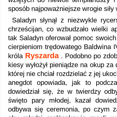
sposób najpoważniejsze wrogie siły
Saladyn słynął z niezwykle ryce
chrześcijan, co wzbudzało wielki ap
tak Saladyn oferował pomoc swoich 
cierpieniom trędowatego Baldwina I
Ryszarda
króla
. Podobno po zdoby
kiesy wyłożył pieniądze na okup za 
której nie chciał rozdzielać z jej u
anegdot opowiada, jak to podcza
dowiedział się, że w twierdzy odb
święto pary młodej, kazał dowie
odbywa się ceremonia, po czym zak