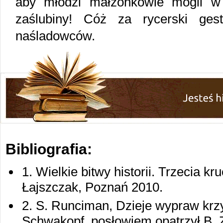
aby młodzi małżonkowie mogli w
zaślubiny! Cóż za rycerski ges
naśladowców.
Bibliografia:
1. Wielkie bitwy historii. Trzecia kr
Łajszczak, Poznań 2010.
2. S. Runciman, Dzieje wypraw krzyż
Schwakopf, posłowiem opatrzył B. 