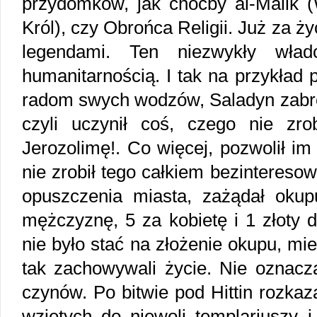
przydomków, jak choćby al-Malik (W
Król), czy Obrońca Religii. Już za ży
legendami. Ten niezwykły wład
humanitarnością. I tak na przykład 
radom swych wodzów, Saladyn zabro
czyli uczynił coś, czego nie zrob
Jerozolimę!. Co więcej, pozwolił im
nie zrobił tego całkiem bezinteres
opuszczenia miasta, zażądał oku
mężczyznę, 5 za kobietę i 1 złoty d
nie było stać na złożenie okupu, miel
tak zachowywali życie. Nie oznacza
czynów. Po bitwie pod Hittin rozka
wziętych do niewoli templariuszy i