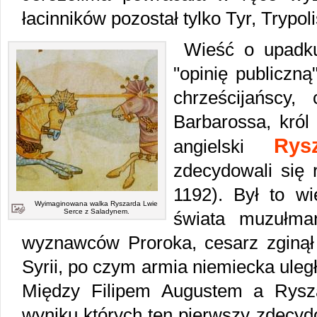
łacinników pozostał tylko Tyr, Trypoli
Wieść o upadku
"opinię publiczną
chrześcijańscy,
Barbarossa, król 
Rys
angielski
zdecydowali się r
1192). Był to wi
Wyimaginowana walka Ryszarda Lwie
Serce z Saladynem.
świata muzułma
wyznawców Proroka, cesarz zginął 
Syrii, po czym armia niemiecka uległ
Między Filipem Augustem a Rysz
wyniku których ten pierwszy zdecydo