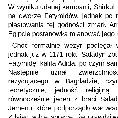
W wyniku udanej kampanii, Shirkuh
na dworze Fatymidów, jednak po 
piastowania tej godności zmarł. Ar
Egipcie postanowiła mianować jego 
Choć formalnie wezyr podlegał w
jednak już w 1171 roku Saladyn zbun
Fatymidę, kalifa Adida, po czym sam
Następnie uznał zwierzchnoś
rezydującego w Bagdadzie, czym
teoretycznie, jedność religijn
równocześnie jeden z braci Sala
Jemenu, które podporządkował władz
Zdając sobie sprawę, że prawdziw