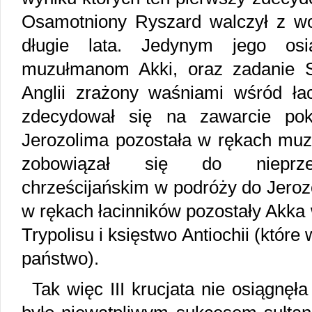
Osamotniony Ryszard walczył z wo
długie lata. Jedynym jego osi
muzułmanom Akki, oraz zadanie Sa
Anglii zrażony waśniami wśród łac
zdecydował się na zawarcie poko
Jerozolima pozostała w rękach muz
zobowiązał się do nieprzes
chrześcijańskim w podróży do Jerozo
w rękach łacinników pozostały Akka
Trypolisu i księstwo Antiochii (które
państwo).
Tak więc III krucjata nie osiągnęł