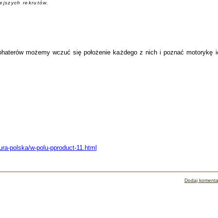
ejszych rekrutów.
 bohaterów możemy wczuć się położenie każdego z nich i poznać motorykę i
tura-polska/w-polu-pproduct-11.html
Dodaj komenta