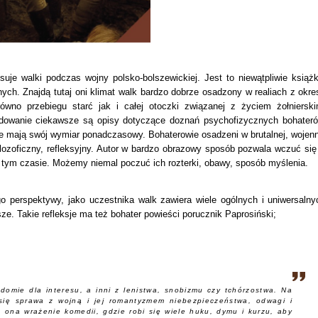
suje walki podczas wojny polsko-bolszewickiej. Jest to niewątpliwie książk
ych. Znajdą tutaj oni klimat walk bardzo dobrze osadzony w realiach z okre
równo przebiegu starć jak i całej otoczki związanej z życiem żołnierski
ydowanie ciekawsze są opisy dotyczące doznań psychofizycznych bohateró
ne mają swój wymiar ponadczasowy. Bohaterowie osadzeni w brutalnej, wojenn
ilozoficzny, refleksyjny. Autor w bardzo obrazowy sposób pozwala wczuć się
w tym czasie. Możemy niemal poczuć ich rozterki, obawy, sposób myślenia.
 perspektywy, jako uczestnika walk zawiera wiele ogólnych i uniwersalny
sze. Takie refleksje ma też bohater powieści porucznik Paprosiński;
domie dla interesu, a inni z lenistwa, snobizmu czy tchórzostwa. Na
 się sprawa z wojną i jej romantyzmem niebezpieczeństwa, odwagi i
 ona wrażenie komedii, gdzie robi się wiele huku, dymu i kurzu, aby