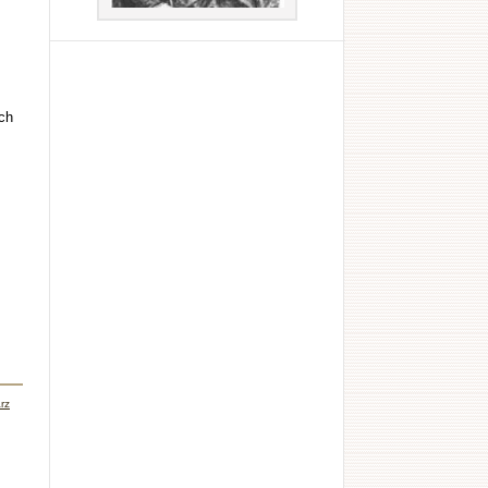
ch
rz