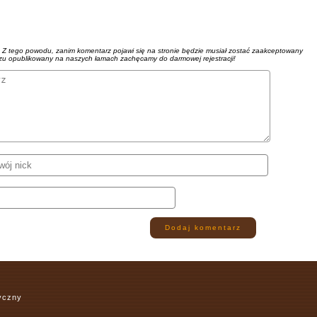
. Z tego powodu, zanim komentarz pojawi się na stronie będzie musiał zostać zaakceptowany
azu opublikowany na naszych łamach zachęcamy do darmowej rejestracji!
Dodaj komentarz
ryczny