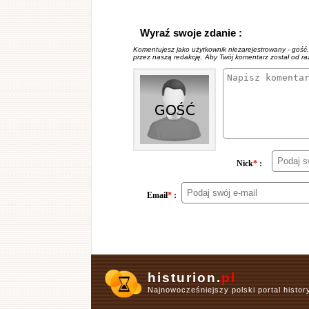
Wyraź swoje zdanie :
Komentujesz jako użytkownik niezarejestrowany - gość
przez naszą redakcję. Aby Twój komentarz został od r
Nick
*
:
Email
*
:
histurion.
pl
Najnowocześniejszy polski portal histo