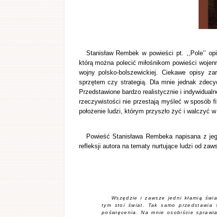
Stanisław Rembek w powieści pt. ,,Pole’’ opi
którą można polecić miłośnikom powieści wojenn
wojny polsko-bolszewickiej. Ciekawe opisy za
sprzętem czy strategią. Dla mnie jednak zdec
Przedstawione bardzo realistycznie i indywidual
rzeczywistości nie przestają myśleć w sposób f
położenie ludzi, którym przyszło żyć i walczyć 
Powieść Stanisława Rembeka napisana z jego
refleksji autora na tematy nurtujące ludzi od zaw
Wszędzie i zawsze jedni kłamią świa
tym stoi świat. Tak samo przedstawia
poświęcenia. Na mnie osobiście sprawia