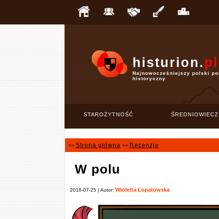
histurion.
pl
Najnowocześniejszy polski po
historyczny
STAROŻYTNOŚĆ
ŚREDNIOWIECZ
Strona główna
Recenzje
>>
>>
W polu
Wioletta Łopatowska
2016-07-25 | Autor: