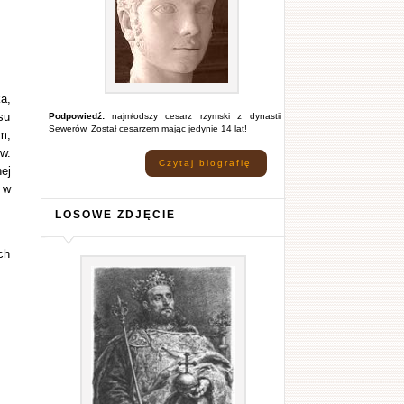
a,
su
Podpowiedź:
najmłodszy cesarz rzymski z dynastii
Sewerów. Został cesarzem mając jedynie 14 lat!
m,
w.
Czytaj biografię
ej
 w
LOSOWE ZDJĘCIE
ch