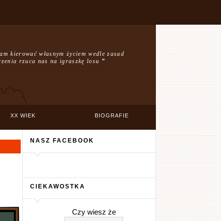
am kierować własnym życiem wedle zasad
czenia rzuca nas na igraszkę losu
”
XX WIEK
BIOGRAFIE
NASZ FACEBOOK
CIEKAWOSTKA
Czy wiesz że