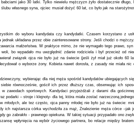
 babciami jako 30 latki. Tylko niewielu mężczyzn żyło dostatecznie długo, 
lubu własnego syna, ojciec musiał dożyć 60 lat, co było jak na starożytno
zystkim do wyboru kandydata czy kandydatki. Czasem korzystano z usł
a jednak układana przez obie zainteresowane strony. Jeśli chodzi o mężczy
u zawarcia małżeństwa. W praktyce mimo, że nie wymagało tego prawo, syn
woli, bo wypadało mu uwzględnić zdanie rodziciela i był przecież od nie
erał związek ojca nie było już na świecie (jeśli żył miał już około 60 lat
cydował o wyborze żony. Kobieta nawet dorosła, z zasady nie miała nic 
dziewczyny, wybierając dla niej męża spośród kandydatów ubiegających się
 siebie równocześnie, gościł ich przez dłuższy czas, obserwując ich spos
ą w zawodach sportowych. Kandydaci przyjeżdżali z darami dla gościnne
z podarki – stroje i klejnoty- dla tej, która miała zostać narzeczoną jednego
w młodych, ale tez często, ojca panny młodej nie było już na świecie: mni
edy ich najstarsza córka wychodziła za mąż, Znalezienie męża córce –jak j
dy go zabrakło - prawnego opiekuna. W takiej sytuacji przypadało ono zwyk
 szansę wpłynięcia na wybór życiowego partnera, bo relacje między bratem