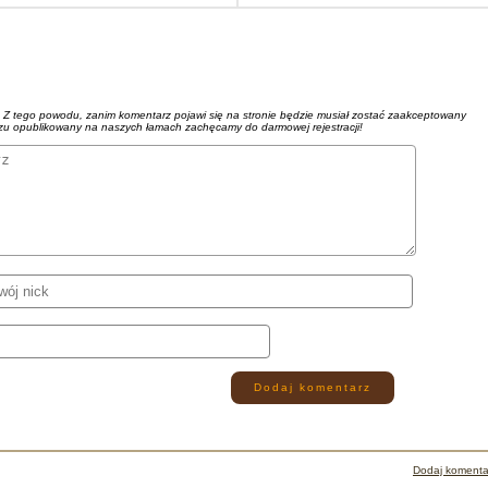
. Z tego powodu, zanim komentarz pojawi się na stronie będzie musiał zostać zaakceptowany
azu opublikowany na naszych łamach zachęcamy do darmowej rejestracji!
Dodaj komentarz
Dodaj komenta