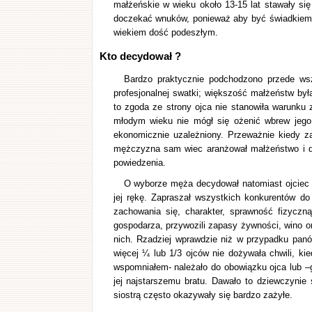
małżeńskie w wieku około 13-15 lat stawały się
doczekać wnuków, ponieważ aby być świadkiem ś
wiekiem dość podeszłym.
Kto decydował ?
Bardzo praktycznie podchodzono przede ws
profesjonalnej swatki; większość małżeństw był
to zgoda ze strony ojca nie stanowiła warunk
młodym wieku nie mógł się ożenić wbrew jego 
ekonomicznie uzależniony. Przeważnie kiedy zawi
mężczyzna sam wiec aranżował małżeństwo i de
powiedzenia.
O wyborze męża decydował natomiast ojciec 
jej rękę. Zapraszał wszystkich konkurentów do
zachowania się, charakter, sprawność fizyczn
gospodarza, przywozili zapasy żywności, wino ora
nich. Rzadziej wprawdzie niż w przypadku panó
więcej ¼ lub 1/3 ojców nie dożywała chwili, ki
wspomniałem- należało do obowiązku ojca lub –g
jej najstarszemu bratu. Dawało to dziewczynie
siostrą często okazywały się bardzo zażyłe.