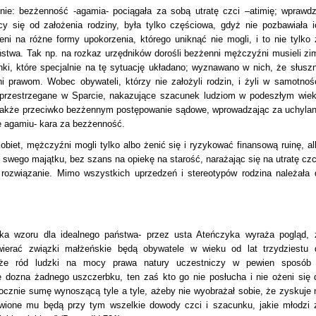
ie: bezżenność -agamia- pociągała za sobą utratę czci –atimię; wprawdz
ący się od założenia rodziny, była tylko częściowa, gdyż nie pozbawiała i
ni na różne formy upokorzenia, którego uniknąć nie mogli, i to nie tylko 
aństwa. Tak np. na rozkaz urzędników dorośli bezżenni mężczyźni musieli zi
ki, które specjalnie na tę sytuację układano; wyznawano w nich, że słuszn
ni prawom. Wobec obywateli, którzy nie założyli rodzin, i żyli w samotnośc
e przestrzegane w Sparcie, nakazujące szacunek ludziom w podeszłym wiek
akże przeciwko bezżennym postępowanie sądowe, wprowadzając za uchylan
e agamiu- kara za bezżenność.
obiet, mężczyźni mogli tylko albo żenić się i ryzykować finansową ruinę, al
wego majątku, bez szans na opiekę na starość, narażając się na utratę czci
 rozwiązanie. Mimo wszystkich uprzedzeń i stereotypów rodzina należała 
ka wzoru dla idealnego państwa- przez usta Ateńczyka wyraża pogląd, 
awierać związki małżeńskie będą obywatele w wieku od lat trzydziestu 
, że ród ludzki na mocy prawa natury uczestniczy w pewien sposób
ie dozna żadnego uszczerbku, ten zaś kto go nie posłucha i nie ożeni się 
 rocznie sumę wynoszącą tyle a tyle, ażeby nie wyobrażał sobie, że zyskuje 
wione mu będą przy tym wszelkie dowody czci i szacunku, jakie młodzi 