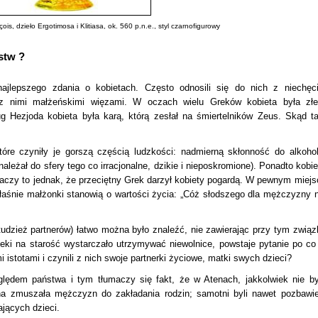
is, dzieło Ergotimosa i Klitiasa, ok. 560 p.n.e., styl czarnofigurowy
stw ?
najlepszego zdania o kobietach. Często odnosili się do nich z niechęci
 z nimi małżeńskimi więzami. W oczach wielu Greków kobieta była zł
 Hezjoda kobieta była karą, którą zesłał na śmiertelników Zeus. Skąd ta
re czyniły je gorszą częścią ludzkości: nadmierną skłonność do alkohol
ależał do sfery tego co irracjonalne, dzikie i nieposkromione). Ponadto kobie
e znaczy to jednak, że przeciętny Grek darzył kobiety pogardą. W pewnym miejs
aśnie małżonki stanowią o wartości życia: „Cóż słodszego dla mężczyzny n
(tudzież partnerów) łatwo można było znaleźć, nie zawierając przy tym związ
ki na starość wystarczało utrzymywać niewolnice, powstaje pytanie po co
i istotami i czynili z nich swoje partnerki życiowe, matki swych dzieci?
ględem państwa i tym tłumaczy się fakt, że w Atenach, jakkolwiek nie by
na zmuszała mężczyzn do zakładania rodzin; samotni byli nawet pozbawie
ających dzieci.