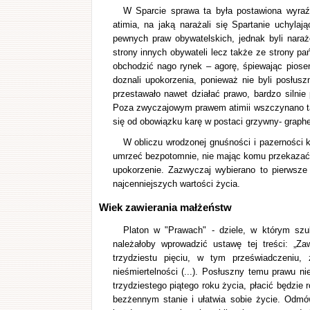
W Sparcie sprawa ta była postawiona wyraźn
atimia, na jaką narażali się Spartanie uchylaj
pewnych praw obywatelskich, jednak byli naraże
strony innych obywateli lecz także ze strony p
obchodzić nago rynek – agorę, śpiewając piosen
doznali upokorzenia, ponieważ nie byli posłusz
przestawało nawet działać prawo, bardzo silni
Poza zwyczajowym prawem atimii wszczynano t
się od obowiązku karę w postaci grzywny- graph
W obliczu wrodzonej gnuśności i pazerności k
umrzeć bezpotomnie, nie mając komu przekazać s
upokorzenie. Zazwyczaj wybierano to pierwsze
najcenniejszych wartości życia.
Wiek zawierania małżeństw
Platon w "Prawach" - dziele, w którym szu
należałoby wprowadzić ustawę tej treści: „Z
trzydziestu pięciu, w tym przeświadczeniu
nieśmiertelności (...). Posłuszny temu prawu n
trzydziestego piątego roku życia, płacić będzie
bezżennym stanie i ułatwia sobie życie. Odmó