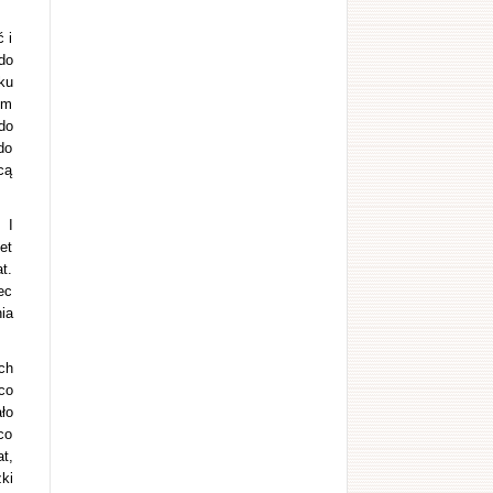
 i
do
ku
ym
do
do
cą
 I
et
t.
ec
ia
ch
co
ło
co
t,
ki