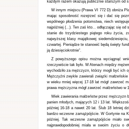
każdym razem okazują publicznie starszym od si
W innym miejscu (Prawa VI 772 D) obniża Pla
mając sposobność rozejrzeć się i dać się pozn
wspólnego płodzenia potomstwa, niech wstępuje
najpóźniej (...). Ten zaś kto... odłączając się 
stanie do trzydziestego piątego roku życia, 
najwyższej klasy majątkowej siedemdziesięciu, je
czwartej. Pieniądze te stanowić będą święty fun
ją dziesięciokrotnie”.
Z powyższego opisu można wyciągnąć wnios
rzeczywiście tak było. W Atenach między mężem a
wychodziło za mężczyzn, którzy mogli być ich oj
Mężczyźni zwykle zawierali związki małżeńskie k
w wieku mniej więcej 17-18 lat mógł zawrzeć m
prawa mężczyzna mógł zawrzeć małżeństwo w 16 r
Wiek zawierania małżeństw przez mężczyzn był
panien młodych, mających 12 i 13 lat. Większoś
później 16-18 a nawet 20 lat. Ślub 18 letnie
bardzo wczesne zamążpójście. W Gortynie na Ke
później. Tak wczesne zamążpójście miało sw
najprawdopodobniej miała w swoim życiu o dwo