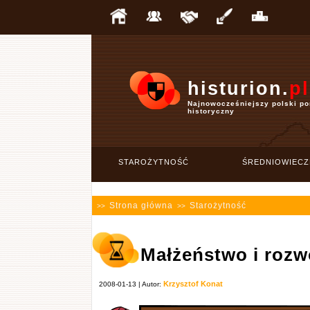
histurion.
pl
Najnowocześniejszy polski po
historyczny
STAROŻYTNOŚĆ
ŚREDNIOWIECZ
Strona główna
Starożytność
>>
>>
Małżeństwo i rozw
Krzysztof Konat
2008-01-13 | Autor: