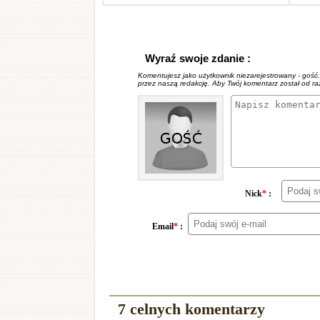
Wyraź swoje zdanie :
Komentujesz jako użytkownik niezarejestrowany - gość
przez naszą redakcję. Aby Twój komentarz został od r
Nick
*
:
Email
*
:
7 celnych komentarzy