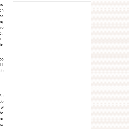
ie
ch
ze
mą
ie
i,
u.
ie
bo
 i
do
że
do
 w
do
na
za