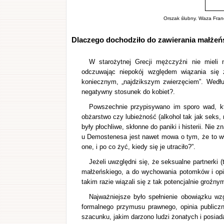
Orszak ślubny. Waza Franço
Dlaczego dochodziło do zawierania małżeń
W starożytnej Grecji mężczyźni nie mieli 
odczuwając niepokój względem wiązania się
koniecznym, „najdzikszym zwierzęciem”. Według
negatywny stosunek do kobiet?.
Powszechnie przypisywano im sporo wad, któ
obżarstwo czy lubieżność (alkohol tak jak seks, n
były płochliwe, skłonne do paniki i histerii. Ni
u Demostenesa jest nawet mowa o tym, że to wł
one, i po co żyć, kiedy się je utraciło?”.
Jeżeli uwzględni się, że seksualne partnerki 
małżeńskiego, a do wychowania potomków i opie
takim razie wiązali się z tak potencjalnie groźnym
Najważniejsze było spełnienie obowiązku wz
formalnego przymusu prawnego, opinia publicz
szacunku, jakim darzono ludzi żonatych i posiad