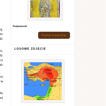
Podpowiedź:
ą,
em
Czytaj biografię
ki
LOSOWE ZDJĘCIE
u,
ty
cu
iż
ku
 w
ło
ni