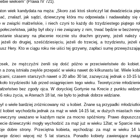
ebie wiekiem” (Prawa IV 721).
ton wiek kandydata na męża: „Skoro zaś ktoś skończył lat dwadzieścia pięć
ać, znalazł, jak sądzi, dziewczynę która mu odpowiada i nadawałaby się 
 w związki małżeńskie, i niech czyni to każdy do trzydziestego piątego ro
od społeczeństwa, jakby był obcy i nie związany z nim, trwać będzie w bezżenn
zostanie skazany na płacenie rocznie stu drachm grzywny, jeżeli należy 
żeli do drugiej, sześćdziesięciu, jeżeli do trzeciej, a trzydziestu, jeżeli 
dusz Hery. Kto w ciągu roku nie uiści tej grzywny, zapłaci sumę przewyższają
ek, że mężczyźni żenili się dość późno w przeciwieństwie do kobiet.
 żoną istniała zwykle przepaść w wieku nawet do kilkunastu lat. Wiele kobi
cami, czasem starszych nawet o 20 albo 30 lat, zazwyczaj jednak o 10-15 la
oło trzydziestki lub przed osiągnięciem tego wieku. Teoretycznie młodzieni
ałżeństwo bez zgody ojca. W doryckiej Gortynie na Krecie z punktu widzen
oku życia, w Atenach 18 lat, nie było to jednak dobrze widziane.
 o wiele bardziej zróżnicowany niż u kobiet. Znane są przypadki młodziutki
ć kobiet wychodziła jednak za mąż w wiek 14-15 lat, w dużych miastach nie
j dziewczyny uważano w każdym razie za mocno spóźniony. Prawo dopuszcza
cie dziewczynki mogły wychodzić za mąż już w wieku 12lat; w Sparcie nie
oje dobre strony. Przeciętna kobieta, wychodząc za mąż w wieku 14 la
je dzieci więcej niż 5 lat starsza. Ponadto kobiety zawierające związ