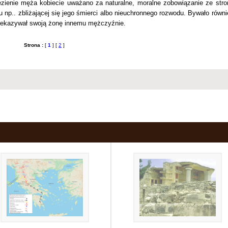
lezienie męża kobiecie uważano za naturalne, moralne zobowiązanie ze stro
u np.. zbliżającej się jego śmierci albo nieuchronnego rozwodu. Bywało równi
przekazywał swoją żonę innemu mężczyźnie.
Strona :
[
1
] [
2
]