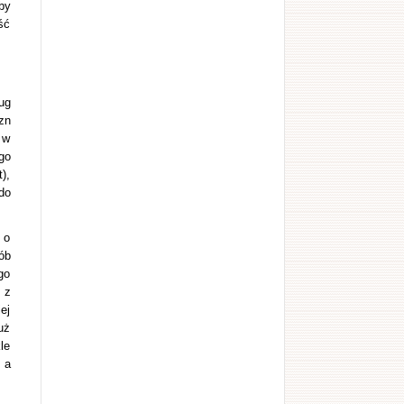
by
ść
ug
zn
 w
go
),
do
 o
ób
go
 z
ej
uż
le
 a