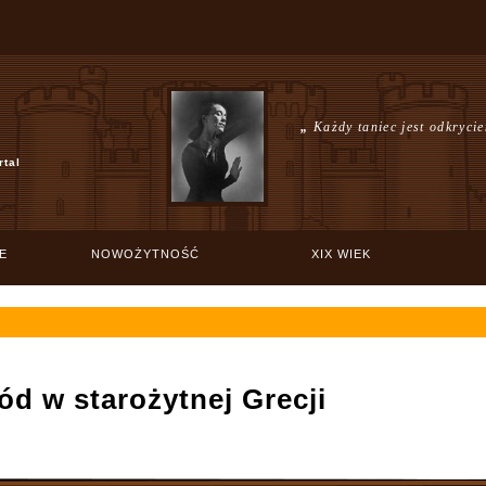
„
Każdy taniec jest odkryci
rtal
E
NOWOŻYTNOŚĆ
XIX WIEK
ód w starożytnej Grecji