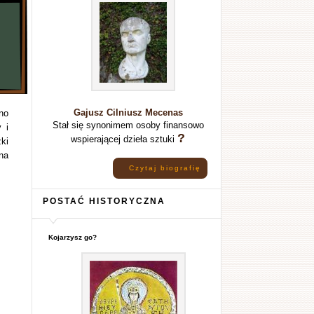
Gajusz Cilniusz Mecenas
no
Stał się synonimem osoby finansowo
 i
?
wspierającej dzieła sztuki
ki
na
Czytaj biografię
POSTAĆ HISTORYCZNA
Kojarzysz go?