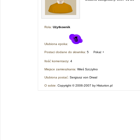
Rola:
Użytkownik
Ulubiona epoka:
Postaci dodane do słownika:
5
Pokaż +
Ilość komentarzy:
4
Miejsce zamieszkania:
Wieś Szczylno
Ulubiona postać:
Sergiusz von Drwal
O sobie:
Copyright © 2006-2007 by Histurion.pl