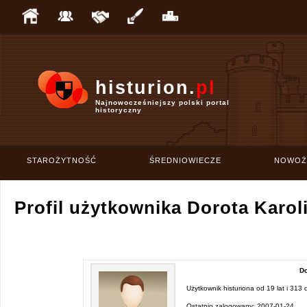
histurion.
pl
Najnowocześniejszy polski portal
historyczny
STAROŻYTNOŚĆ
ŚREDNIOWIECZE
NOWOŻ
Profil użytkownika Dorota Karo
Do
Użytkownik histuriona od
19 lat i 313 
Ostatnio zalogowany:
2007-01-24