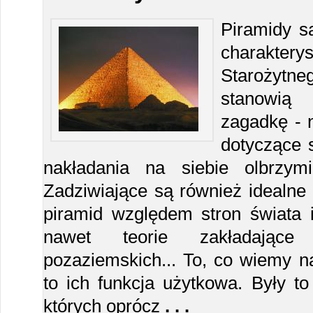
Piramidy s
charakte
Starożytne
stanowią
zagadkę - 
dotyczące 
nakładania na siebie olbrzym
Zadziwiające są również idealne 
piramid względem stron świata i
nawet teorie zakładające i
pozaziemskich... To, co wiemy n
to ich funkcja użytkowa. Były t
których oprócz
. . .