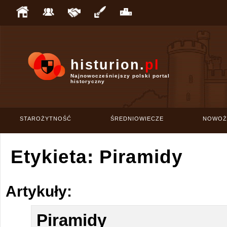
histurion.
pl
Najnowocześniejszy polski portal
historyczny
STAROŻYTNOŚĆ
ŚREDNIOWIECZE
NOWOŻ
Etykieta: Piramidy
Artykuły:
Piramidy