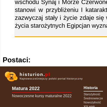
wschodu Synaj i Morze Czerwone,
stanowi w przybliżeniu I katarakt
zazwyczaj stały i życie zdaje si
życia starożytnych Egipcjan wyz
Postaci:
histurion.
pl
Najnowocześniejszy polski portal historyczny
Matura 2022
Historia
Starożytność
Nowoczesne kursy maturalne 2022
Średniowiecze
Nowożytność
XIX wiek