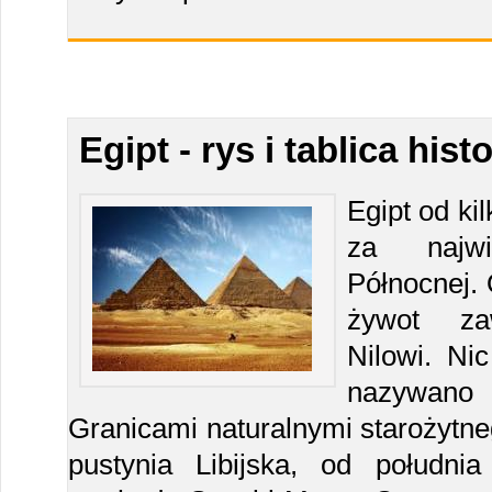
Egipt - rys i tablica his
Egipt od kil
za najwi
Północnej. 
żywot za
Nilowi. Ni
nazywano 
Granicami naturalnymi starożytne
pustynia Libijska, od połudn