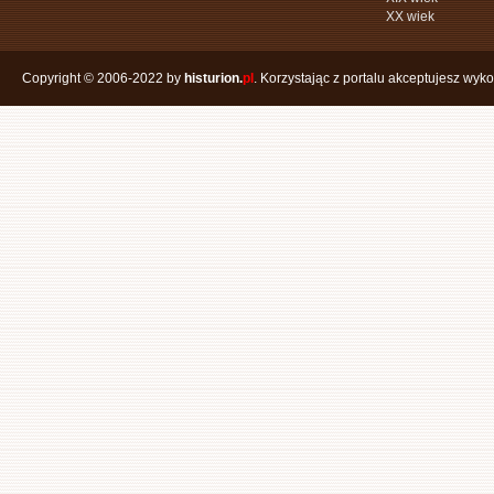
XX wiek
Copyright © 2006-2022 by
histurion.
pl
. Korzystając z portalu akceptujesz wyk