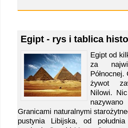
Egipt - rys i tablica his
Egipt od kil
za najwi
Północnej. 
żywot za
Nilowi. Ni
nazywano 
Granicami naturalnymi starożytne
pustynia Libijska, od połudn