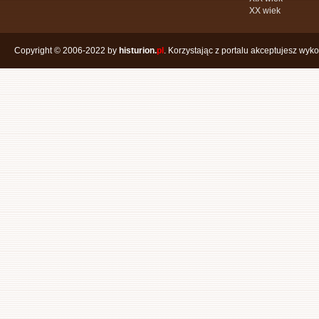
XX wiek
Copyright © 2006-2022 by
histurion.
pl
. Korzystając z portalu akceptujesz wyk