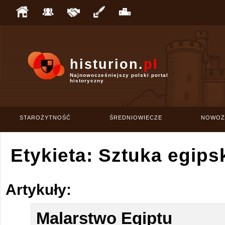
histurion.
pl
Najnowocześniejszy polski portal
historyczny
STAROŻYTNOŚĆ
ŚREDNIOWIECZE
NOWOŻ
Etykieta: Sztuka egips
Artykuły:
Malarstwo Egiptu