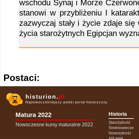
wschodu Synaj i Morze Czerwone,
stanowi w przybliżeniu I katarakt
zazwyczaj stały i życie zdaje si
życia starożytnych Egipcjan wyz
Postaci:
histurion.
pl
Najnowocześniejszy polski portal historyczny
Matura 2022
Historia
Starożytność
Nowoczesne kursy maturalne 2022
Średniowiecze
Nowożytność
XIX wiek