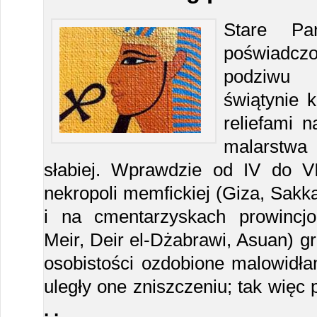
Stare Pa
poświadcz
podziwu 
świątynie 
reliefami n
malarstw
słabiej. Wprawdzie od IV do V
nekropoli memfickiej (Giza, Sakk
i na cmentarzyskach prowincjo
Meir, Deir el-Dżabrawi, Asuan) 
osobistości ozdobione malowidła
uległy one zniszczeniu; tak więc 
. .