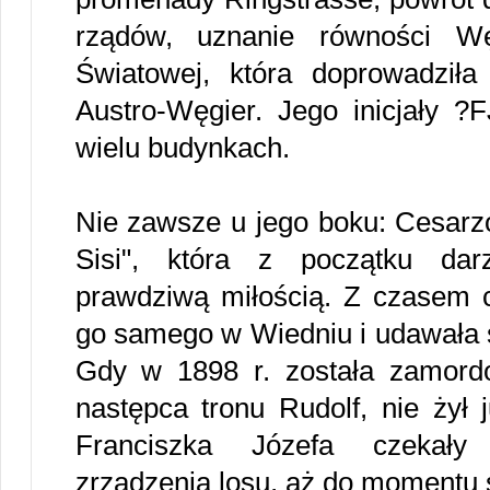
rządów, uznanie równości W
Światowej, która doprowadził
Austro-Węgier. Jego inicjały ?F
wielu budynkach.
Nie zawsze u jego boku: Cesarzo
Sisi", która z początku dar
prawdziwą miłością. Z czasem c
go samego w Wiedniu i udawała s
Gdy w 1898 r. została zamord
następca tronu Rudolf, nie żył 
Franciszka Józefa czekały 
zrządzenia losu, aż do momentu ś