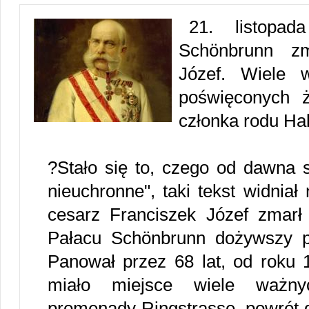
21. listopa
Schönbrunn zm
Józef. Wiele 
poświęconych ży
członka rodu Ha
?Stało się to, czego od dawna s
nieuchronne", taki tekst widniał
cesarz Franciszek Józef zmarł 
Pałacu Schönbrunn dożywszy p
Panował przez 68 lat, od roku 
miało miejsce wiele ważn
promenady Ringstrasse, powrót d