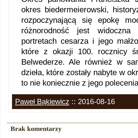
okres biedermeierowski, histor
rozpoczynającą się epokę mo
różnorodność jest widoczna 
portretach cesarza i jego małżo
które z okazji 100. rocznicy 
Belwederze. Ale również w same
dzieła, które zostały nabyte w o
to nie koniecznie z jego poleceni
Paweł Bąkiewicz
:: 2016-08-16
Brak komentarzy