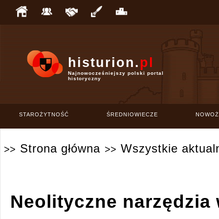
histurion.
pl
Najnowocześniejszy polski portal
historyczny
STAROŻYTNOŚĆ
ŚREDNIOWIECZE
NOWOŻ
Strona główna
Wszystkie aktual
>>
>>
Neolityczne narzędzia 