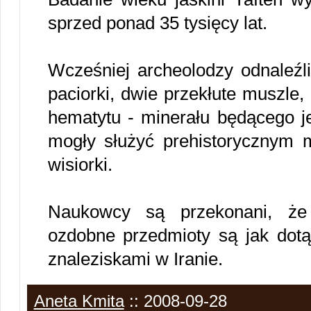
sprzed ponad 35 tysięcy lat.
Wcześniej archeolodzy odnaleźl
paciorki, dwie przekłute muszle,
hematytu - minerału będącego je
mogły służyć prehistorycznym m
wisiorki.
Naukowcy są przekonani, że 
ozdobne przedmioty są jak dotą
znaleziskami w Iranie.
Aneta Kmita
:: 2008-09-28