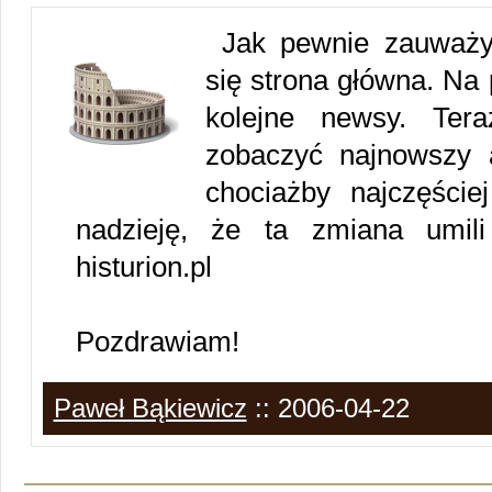
Jak pewnie zauważyl
się strona główna. Na 
kolejne newsy. Ter
zobaczyć najnowszy a
chociażby najczęście
nadzieję, że ta zmiana umili
histurion.pl
Pozdrawiam!
Paweł Bąkiewicz
:: 2006-04-22