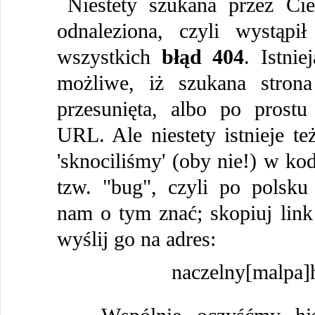
Niestety szukana przez Cie
odnaleziona, czyli wystąpi
wszystkich
błąd 404
. Istni
możliwe, iż szukana strona
przesunięta, albo po prostu
URL. Ale niestety istnieje te
'sknociliśmy' (oby nie!) w kod
tzw. "bug", czyli po polsku
nam o tym znać; skopiuj link 
wyślij go na adres:
naczelny[malpa]h