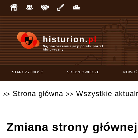
histurion.
pl
Najnowocześniejszy polski portal
historyczny
STAROŻYTNOŚĆ
ŚREDNIOWIECZE
NOWOŻ
Strona główna
Wszystkie aktual
>>
>>
Zmiana strony głównej