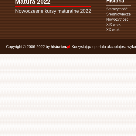
Matura 2022
Historia
Starożytność
Nowoczesne kursy maturalne 2022
Średniowiecze
Nowożytność
XIX wiek
XX wiek
Copyright © 2006-2022 by
histurion.
pl
. Korzystając z portalu akceptujesz wyk