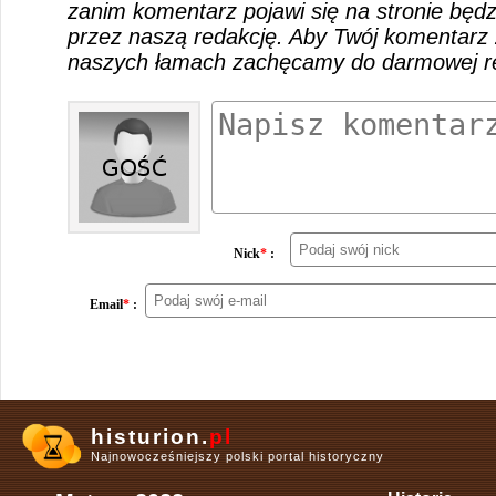
zanim komentarz pojawi się na stronie będ
przez naszą redakcję. Aby Twój komentarz 
naszych łamach zachęcamy do darmowej rej
Nick
*
:
Email
*
:
histurion.
pl
Najnowocześniejszy polski portal historyczny