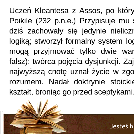
Uczeń Kleantesa z Assos, po który
Poikile (232 p.n.e.) Przypisuje mu 
dziś zachowały się jedynie nielic
logiką; stworzył formalny system lo
mogą przyjmować tylko dwie wart
fałsz); twórca pojęcia dysjunkcji. Z
najwyższą cnotę uznał życie w zgo
rozumem. Nadał doktrynie stoickie
kształt, broniąc go przed sceptykami