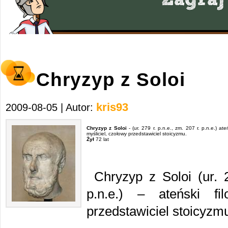
Chryzyp z Soloi
kris93
2009-08-05 | Autor:
Chryzyp z Soloi
- (ur. 279 r. p.n.e., zm. 207 r. p.n.e.) ateń
myśliciel, czołowy przedstawiciel stoicyzmu.
Żył
72 lat
Chryzyp z Soloi (ur.
p.n.e.) – ateński fil
przedstawiciel stoicyzm