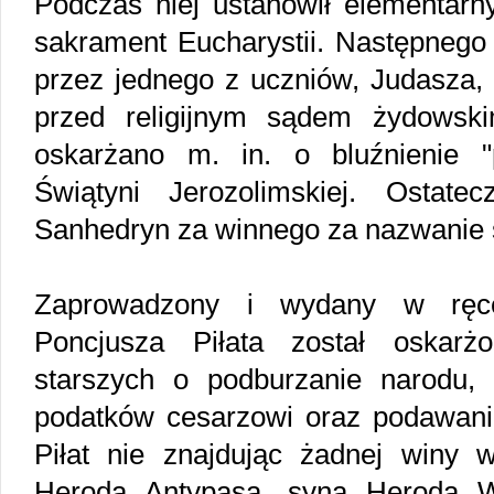
Podczas niej ustanowił elementarny
sakrament Eucharystii. Następnego
przez jednego z uczniów, Judasza, 
przed religijnym sądem żydowsk
oskarżano m. in. o bluźnienie "
Świątyni Jerozolimskiej. Ostate
Sanhedryn za winnego za nazwanie 
Zaprowadzony i wydany w ręce
Poncjusza Piłata został oskarż
starszych o podburzanie narodu,
podatków cesarzowi oraz podawanie
Piłat nie znajdując żadnej winy 
Heroda Antypasa, syna Heroda W