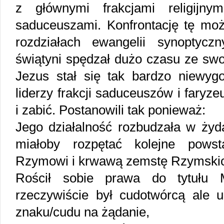
z głównymi frakcjami religijnym
saduceuszami. Konfrontację tę mo
rozdziałach ewangelii synoptyc
świątyni spędzał dużo czasu ze swo
Jezus stał się tak bardzo niewygo
liderzy frakcji saduceuszów i faryz
i zabić. Postanowili tak ponieważ:
Jego działalność rozbudzała w żyd
miałoby rozpętać kolejne powst
Rzymowi i krwawą zemstę Rzymskic
Rościł sobie prawa do tytułu 
rzeczywiście był cudotwórcą ale u
znaku/cudu na żądanie,