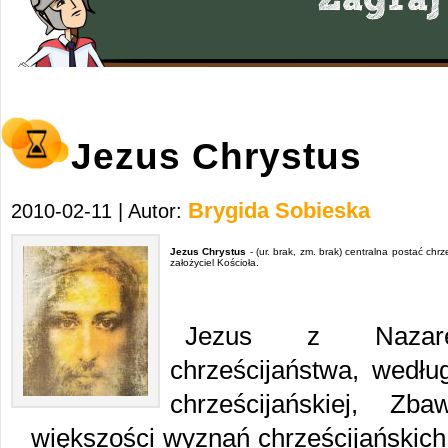
Jezus Chrystus
Brygida Sobieska
2010-02-11 | Autor:
Jezus Chrystus
- (ur. brak, zm. brak) centralna postać chrz
założyciel Kościoła.
Jezus z Nazaret
chrześcijaństwa, według
chrześcijańskiej, Z
większości wyznań chrześcijańskich 