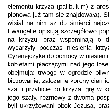
elementu krzyża (patibulum) z ares
pionowa już tam się znajdowała). Sk
wisiał na nim aż do śmierci najcz
Ewangelie opisują szczegółowo poj
na krzyżu, oraz wspominają o d
wydarzyły podczas niesienia krz
Cyrenejczyka do pomocy w niesieniu
kobietami płaczącymi nad jego los
obejmują: trwogę w ogrodzie oliw
biczowanie, założenie korony cierni
szat i przybicie do krzyża, grę w 
jego szaty, rozmowy z dwoma pospo
byli ukrzyżowani obok Jezusa, ora