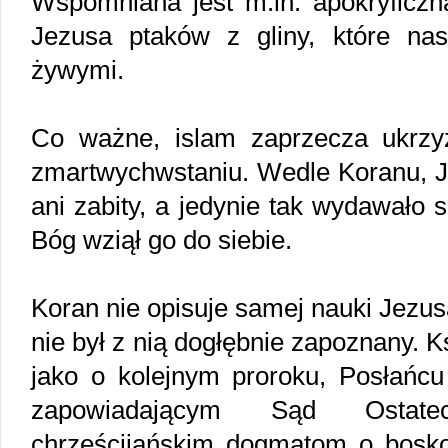
Wspomniana jest m.in. apokryficzna
Jezusa ptaków z gliny, które nast
żywymi.
Co ważne, islam zaprzecza ukrzy
zmartwychwstaniu. Wedle Koranu, J
ani zabity, a jedynie tak wydawało 
Bóg wziął go do siebie.
Koran nie opisuje samej nauki Jez
nie był z nią dogłębnie zapoznany. 
jako o kolejnym proroku, Posłańc
zapowiadającym Sąd Ostate
chrześcijańskim dogmatom o boskoś