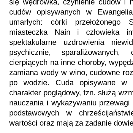
się wędrówka, czynienie cudów i 
cudów opisywanych w Ewangeliac
umarłych: córki przełożonego
miasteczka Nain i człowieka im
spektakularne uzdrowienia niewi
psychicznie, sparaliżowanych,
cierpiących na inne choroby, wypę
zamiana wody w wino, cudowne roz
po wodzie. Cuda opisywane w 
charakter poglądowy, tzn. służą wz
nauczania i wykazywaniu przewagi wi
podstawowych w chrześcijaństw
wartości oraz mają za zadanie dowi