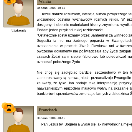
Wanita
Dodano: 2009-10-11
Jeżeli dobrze rozumiem, intencją autora powyzszego t
widzianego oczyma wyznawców różnych religii. W pr
dostępnymi obecnie materiałami historycznymi oraz wynik
Podam jeden przykład takiej rozbieżności:
Użytkownik
"Ostatecznie został uznany przez Sanhedryn za winnego z
Sugestia ta nie ma żadnego poparcia w Ewangeliach
uzasadnienia w pracach Józefa Flawiusza ani w ówczesne
ówczesne dokumenty nie poświadczają aby Żydzi zabijali
czasach Żydzi sami siebie (zbiorowo lub pojedyńczo) naz
oznaczać pobożnego Żyda.
Nie chcę się zagłębiać bardziej szczegółowo w ten te
zainteresowany tą sprawą niech przeanalizuje Ewangelie
zauważy, że tylko Jan podaje taką interpreatcję przyc
najważniejszym epizodem mającym wpływ na skazanie (a
bankierów i sprzedawców zwierząt ofiarnych z dziedzińca Św
Franciszek
Dodano: 2009-10-12
Pan Jezus był Bogiem a wydał się jak niewolnik na męk