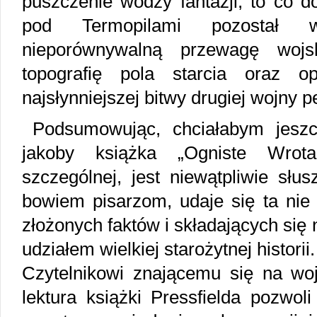
puszczenie wodzy fantazji, to co d
pod Termopilami pozostał w
nieporównywalną przewagę wojs
topografię pola starcia oraz o
najsłynniejszej bitwy drugiej wojny pe
Podsumowując, chciałabym jeszcz
jakoby książka „Ogniste Wrot
szczególnej, jest niewątpliwie słu
bowiem pisarzom, udaje się ta nie 
złożonych faktów i składających się n
udziałem wielkiej starożytnej historii.
Czytelnikowi znającemu się na woj
lektura książki Pressfielda pozwol