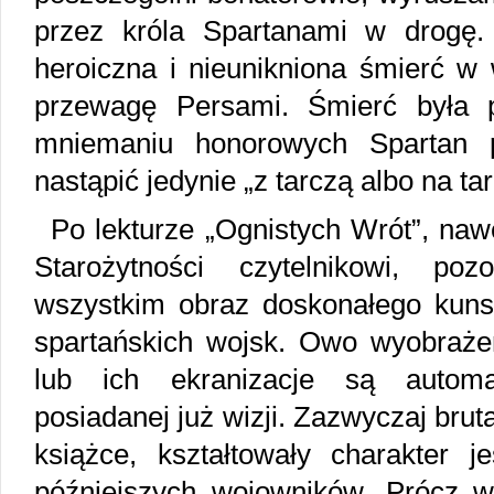
przez króla Spartanami w drogę
heroiczna i nieunikniona śmierć w
przewagę Persami. Śmierć była 
mniemaniu honorowych Spartan 
nastąpić jedynie „z tarczą albo na tar
Po lekturze „Ognistych Wrót”, naw
Starożytności czytelnikowi, p
wszystkim obraz doskonałego kunszt
spartańskich wojsk. Owo wyobrażen
lub ich ekranizacje są autom
posiadanej już wizji. Zazwyczaj bru
książce, kształtowały charakter 
późniejszych wojowników. Prócz w