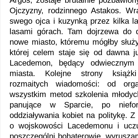
Argos, zostaje brutalnie pozbawion
Ojczyzny, rodzinnego Astakos. Wr
swego ojca i kuzynką przez kilka l
lasami górach. Tam dojrzewa do de
nowe miasto, któremu mógłby służ
której celem staje się od dawna ju
Lacedemon, będący odwiecznym
miasta. Kolejne strony książki
rozmaitych wiadomości: od orga
wszystkim metod szkolenia młodych
panujące w Sparcie, po niefor
oddziaływania kobiet na politykę.
o wojskowości Lacedemonu i uczu
poszczególni bohaterowie, wyrusza