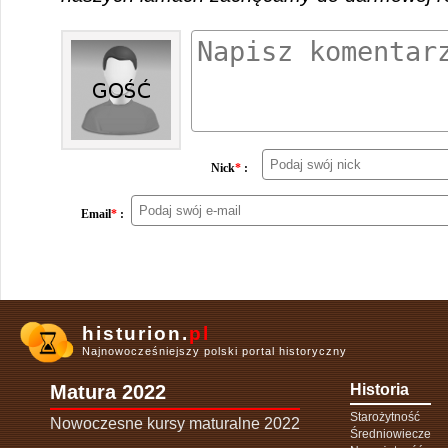
Nick
*
:
Email
*
:
histurion.
pl
Najnowocześniejszy polski portal historyczny
Matura 2022
Historia
Starożytność
Nowoczesne kursy maturalne 2022
Średniowiecze