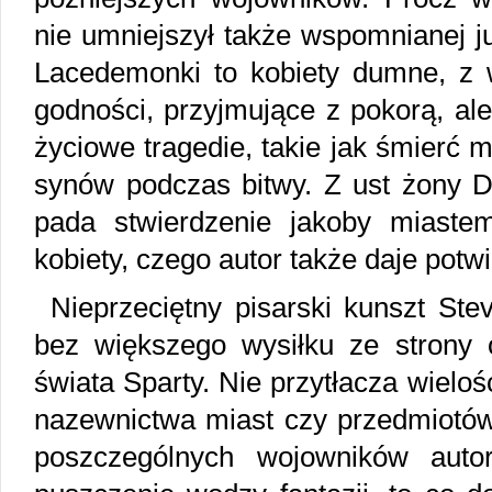
nie umniejszył także wspomnianej ju
Lacedemonki to kobiety dumne, z
godności, przyjmujące z pokorą, al
życiowe tragedie, takie jak śmierć 
synów podczas bitwy. Z ust żony Di
pada stwierdzenie jakoby miastem
kobiety, czego autor także daje potw
Nieprzeciętny pisarski kunszt Ste
bez większego wysiłku ze strony 
świata Sparty. Nie przytłacza wieloś
nazewnictwa miast czy przedmiotów
poszczególnych wojowników auto