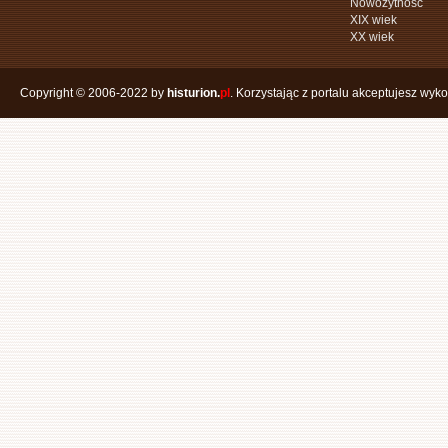
Nowożytność
XIX wiek
XX wiek
Copyright © 2006-2022 by
histurion.
pl
. Korzystając z portalu akceptujesz wyk