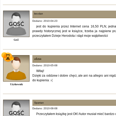
les-dan
Dodano: 2010-04-23
jest do kupienia przez Internet cena 16,50 PLN; jed
prawdy historycznej jest w książce, trzeba ja najpierw 
przeczytałem Dzieje Herodota i stąd moje wątpliwości
Gość
akna
Dodano: 2010-05-08
Witaj!
Dzięki za oddzew i dobre chęci, ale ani na allegro ani nigd
do kupienia :-(
Użytkownik
Spartan
Dodano: 2010-08-08
Przeczytałem książkę jest OK! Autor musiał mieć bardzo d