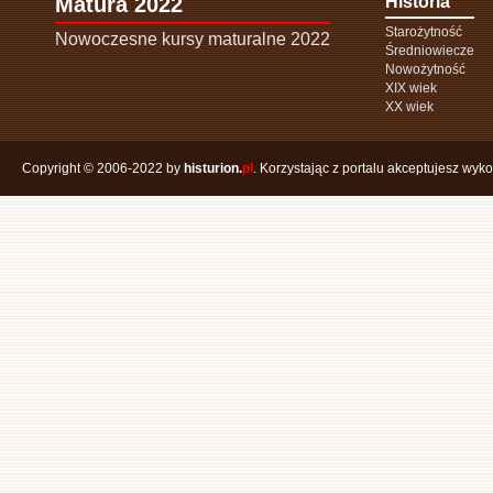
Matura 2022
Historia
Starożytność
Nowoczesne kursy maturalne 2022
Średniowiecze
Nowożytność
XIX wiek
XX wiek
Copyright © 2006-2022 by
histurion.
pl
. Korzystając z portalu akceptujesz wyk