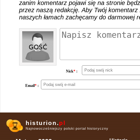
zanim komentarz pojawi się na stronie będ
przez naszą redakcję. Aby Twój komentarz 
naszych łamach zachęcamy do darmowej rej
Nick
*
:
Email
*
:
histurion.
pl
Najnowocześniejszy polski portal historyczny