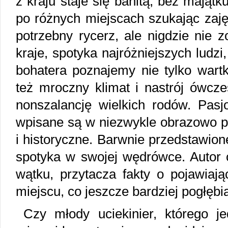
z kraju staje się banitą, bez majątk
po różnych miejscach szukając zaję
potrzebny rycerz, ale nigdzie nie z
kraje, spotyka najróżniejszych ludz
bohatera poznajemy nie tylko wartk
też mroczny klimat i nastrój ówcze
nonszalancję wielkich rodów. Pasj
wpisane są w niezwykle obrazowo p
i historyczne. Barwnie przedstawione
spotyka w swojej wędrówce. Autor 
wątku, przytacza fakty o pojawiając
miejscu, co jeszcze bardziej pogłębi
Czy młody uciekinier, którego j