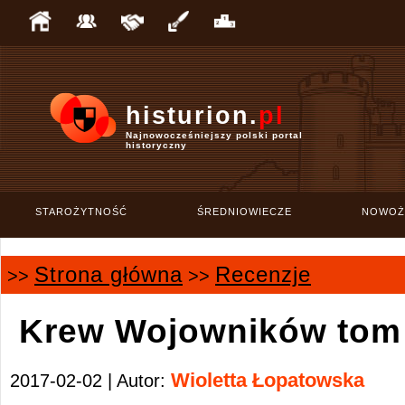
histurion.
pl
Najnowocześniejszy polski portal
historyczny
STAROŻYTNOŚĆ
ŚREDNIOWIECZE
NOWOŻ
Strona główna
Recenzje
>>
>>
Krew Wojowników tom I
Wioletta Łopatowska
2017-02-02 | Autor: