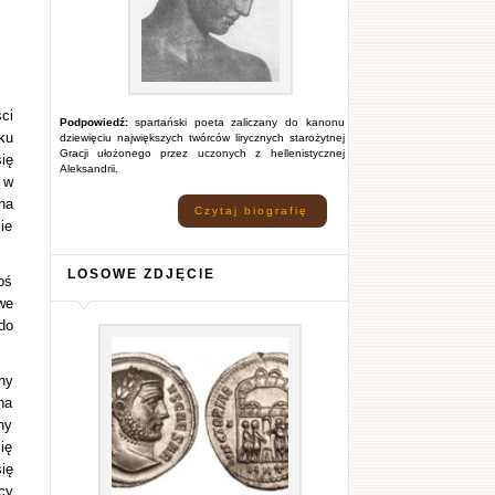
ci
Podpowiedź:
spartański poeta zaliczany do kanonu
ku
dziewięciu największych twórców lirycznych starożytnej
Gracji ułożonego przez uczonych z hellenistycznej
ię
Aleksandrii.
 w
na
Czytaj biografię
ie
LOSOWE ZDJĘCIE
oś
we
do
ny
na
ny
ię
ię
cy