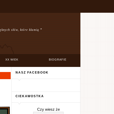
ęknych słów, które kłamią
”
XX WIEK
BIOGRAFIE
NASZ FACEBOOK
CIEKAWOSTKA
Czy wiesz że