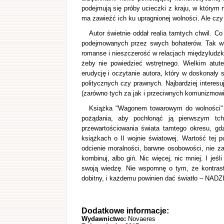
podejmują się próby ucieczki z kraju, w którym n
ma zawieźć ich ku upragnionej wolności. Ale czy o
Autor świetnie oddał realia tamtych chwil. Co
podejmowanych przez swych bohaterów. Tak wi
romanse i nieszczerość w relacjach międzyludzk
żeby nie powiedzieć wstrętnego. Wielkim atut
erudycję i oczytanie autora, który w doskonały
politycznych czy prawnych. Najbardziej interesu
(zarówno tych za jak i przeciwnych komunizmowi
Książka "Wagonem towarowym do wolności" t
pożądania, aby pochłonąć ją pierwszym t
przewartościowania świata tamtego okresu, gdz
książkach o II wojnie światowej. Wartość tej 
odcienie moralności, barwne osobowości, nie z
kombinuj, albo giń. Nic więcej, nic mniej. I jeśl
swoją wiedzę. Nie wspomnę o tym, że kontrast
dobitny, i każdemu powinien dać światło – NADZ
Dodatkowe informacje:
Wydawnictwo:
Novaeres