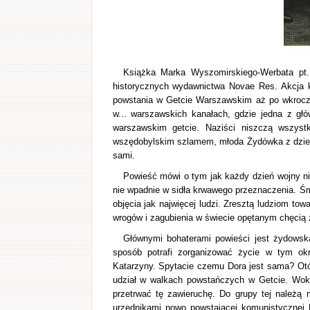
Książka Marka Wyszomirskiego-Werbata pt.
historycznych wydawnictwa Novae Res. Akcja k
powstania w Getcie Warszawskim aż po wkrocze
w... warszawskich kanałach, gdzie jedna z głó
warszawskim getcie. Naziści niszczą wszyst
wszędobylskim szlamem, młoda Żydówka z dzieckie
sami.
Powieść mówi o tym jak każdy dzień wojny n
nie wpadnie w sidła krwawego przeznaczenia. Śm
objęcia jak najwięcej ludzi. Zresztą ludziom to
wrogów i zagubienia w świecie opętanym chęcią 
Głównymi bohaterami powieści jest żydowska
sposób potrafi zorganizować życie w tym ok
Katarzyny. Spytacie czemu Dora jest sama? Otó
udział w walkach powstańczych w Getcie. Wokół
przetrwać tę zawieruchę. Do grupy tej należą 
urzędnikami nowo powstającej komunistycznej 