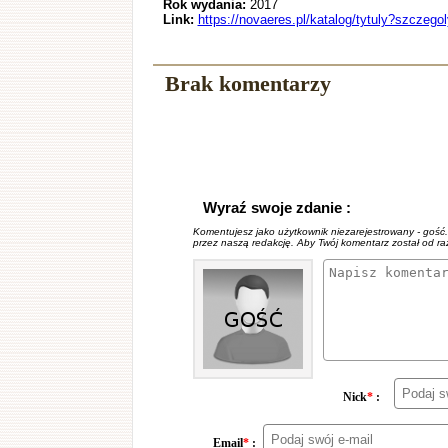
Rok wydania:
2017
Link:
https://novaeres.pl/katalog/tytuly?szcz
Brak komentarzy
Wyraź swoje zdanie :
Komentujesz jako użytkownik niezarejestrowany - gość
przez naszą redakcję. Aby Twój komentarz został od r
Nick
*
:
Email
*
: