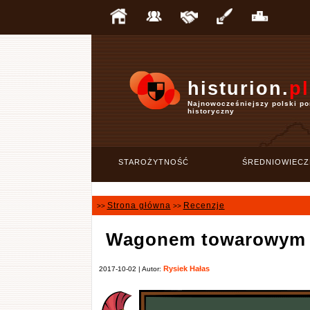
histurion.
pl
Najnowocześniejszy polski po
historyczny
STAROŻYTNOŚĆ
ŚREDNIOWIECZ
Strona główna
Recenzje
>>
>>
Wagonem towarowym 
Rysiek Hałas
2017-10-02 | Autor: