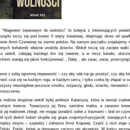
 "Wagonem towarowym do wolności" to kolejna z interesujących powieś
siążki toczy się pod koniec II wojny światowej, obejmując okres od upad
nie Armii Czerwonej na ziemie polskie. Na samym początku znajdujemy s
wnych bohaterek właśnie urodziła dziecko. Wokół toczą się zacięte walki
ko wokół, zabijają każdego kto się nawinie, a w niszy kanału, otoczo
m starają się jakoś funkcjonować... Dalej... ale zaraz, zaraz, przeczytajc
iesie z sobą ogromną niepewność – czy aby uda się go przeżyć, czy aby kt
ierć czai się na każdym rogu, w każdym sercu, i tylko czeka by złapać w s
warzyszy nieustępliwe poczucie smutku, rozpaczy, głodu, strachu, nienawiści 
zniszczenia.
 rodzina skupiona wokół byłej profesor Katarzyny, która w niemal cudow
rutnym świecie. Towarzyszy jej Dora, samotna matka, a zarazem krew
ż jej małżonek zbiegł, nie mogąc poradzić sobie z traumami – brał on czyn
 tych dwóch kobiet skupiła się grupa znajomych-przyjaciół, starających s
między innymi – szpiedzy i żołnierze Armii Krajowej. Część z nich staje s
Polski, Polski, której w domowym zaciszu nie akceptują. W końcu wszys