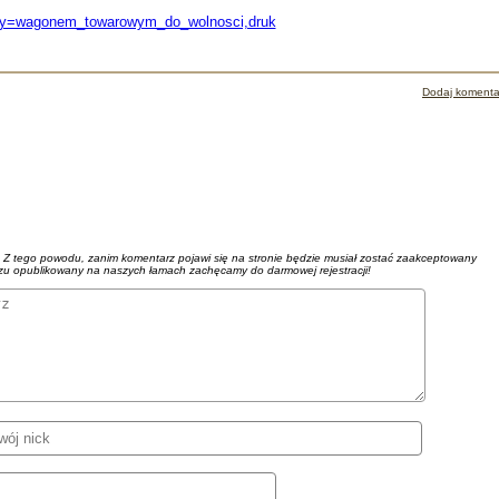
egoly=wagonem_towarowym_do_wolnosci,druk
Dodaj komenta
. Z tego powodu, zanim komentarz pojawi się na stronie będzie musiał zostać zaakceptowany
azu opublikowany na naszych łamach zachęcamy do darmowej rejestracji!