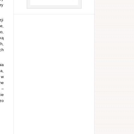
ry
ji
e,
o,
ką
h,
ch
ia
a,
 w
ne
 –
ie
zo