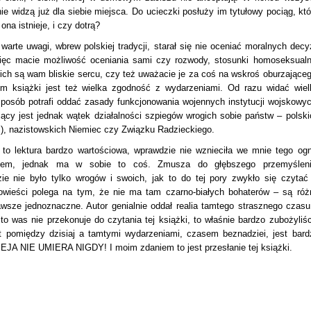
ie widzą już dla siebie miejsca. Do ucieczki posłuży im tytułowy pociąg, któ
na istnieje, i czy dotrą?
 warte uwagi, wbrew polskiej tradycji, starał się nie oceniać moralnych decyz
ęc macie możliwość oceniania sami czy rozwody, stosunki homoseksualn
ich są wam bliskie sercu, czy też uważacie je za coś na wskroś oburzająceg
em książki jest też wielka zgodność z wydarzeniami. Od razu widać wiel
 sposób potrafi oddać zasady funkcjonowania wojennych instytucji wojskowyc
jący jest jednak wątek działalności szpiegów wrogich sobie państw – polski
), nazistowskich Niemiec czy Związku Radzieckiego.
o lektura bardzo wartościowa, wprawdzie nie wznieciła we mnie tego ogn
chem, jednak ma w sobie to coś. Zmusza do głębszego przemyśleni
ie nie było tylko wrogów i swoich, jak to do tej pory zwykło się czytać
powieści polega na tym, że nie ma tam czarno-białych bohaterów – są róż
awsze jednoznaczne. Autor genialnie oddał realia tamtego strasznego czasu
i to was nie przekonuje do czytania tej książki, to właśnie bardzo zubożyliśc
 pomiędzy dzisiaj a tamtymi wydarzeniami, czasem beznadziei, jest bard
IEJA NIE UMIERA NIGDY! I moim zdaniem to jest przesłanie tej książki.