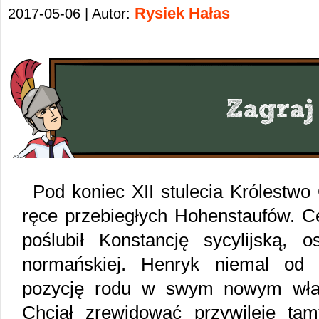
Rysiek Hałas
2017-05-06 | Autor:
Pod koniec XII stulecia Królestwo 
ręce przebiegłych Hohenstaufów. C
poślubił Konstancję sycylijską, os
normańskiej. Henryk niemal od 
pozycję rodu w swym nowym wład
Chciał zrewidować przywileje tam