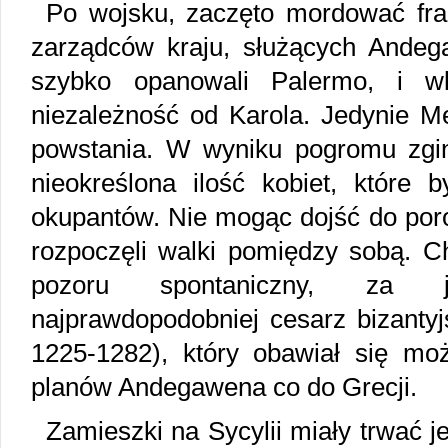
Po wojsku, zaczęto mordować fra
zarządców kraju, służących Ande
szybko opanowali Palermo, i wk
niezależność od Karola. Jedynie Me
powstania. W wyniku pogromu zgi
nieokreślona ilość kobiet, które 
okupantów. Nie mogąc dojść do poro
rozpoczęli walki pomiędzy sobą. C
pozoru spontaniczny, za 
najprawdopodobniej cesarz bizantyjs
1225-1282), który obawiał się możl
planów Andegawena co do Grecji.
Zamieszki na Sycylii miały trwać je