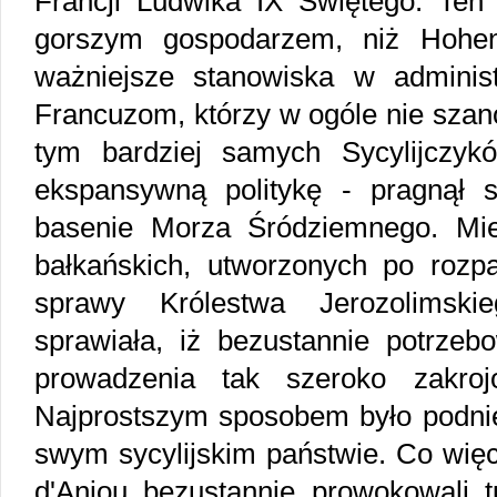
Francji Ludwika IX Świętego. Ten 
gorszym gospodarzem, niż Hohens
ważniejsze stanowiska w administ
Francuzom, którzy w ogóle nie szano
tym bardziej samych Sycylijczyk
ekspansywną politykę - pragnął
basenie Morza Śródziemnego. Mi
bałkańskich, utworzonych po rozp
sprawy Królestwa Jerozolimsk
sprawiała, iż bezustannie potrzeb
prowadzenia tak szeroko zakrojon
Najprostszym sposobem było podni
swym sycylijskim państwie. Co więc
d'Anjou bezustannie prowokowali t