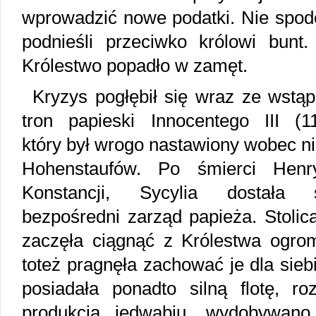
wprowadzić nowe podatki. Nie spodo
podnieśli przeciwko królowi bunt.
Królestwo popadło w zamęt.
Kryzys pogłębił się wraz ze wstą
tron papieski Innocentego III (1
który był wrogo nastawiony wobec n
Hohenstaufów. Po śmierci Henr
Konstancji, Sycylia dostała
bezpośredni zarząd papieża. Stolic
zaczęła ciągnąć z Królestwa ogro
toteż pragnęła zachować je dla siebi
posiadała ponadto silną flotę, roz
produkcja jedwabiu, wydobywano