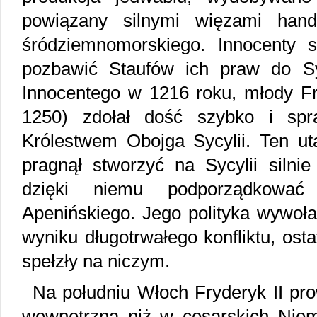
powiązany silnymi więzami hand
śródziemnomorskiego. Innocenty 
pozbawić Staufów ich praw do Sy
Innocentego w 1216 roku, młody Fr
1250) zdołał dość szybko i spr
Królestwem Obojga Sycylii. Ten ut
pragnął stworzyć na Sycylii silnie
dzięki niemu podporządkować
Apenińskiego. Jego polityka wywoła
wyniku długotrwałego konfliktu, osta
spełzły na niczym.
Na południu Włoch Fryderyk II prow
wewnętrzną niż w cesarskich Nie