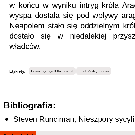
w końcu w wyniku intryg króla Arago
wyspa dostała się pod wpływy arago
Neapolem stało się oddzielnym kró
dostało się w niedalekiej przys
władców.
Etykiety:
Cesarz Fryderyk II Hohenstauf
Karol I Andegaweński
Bibliografia:
Steven Runciman, Nieszpory sycylij