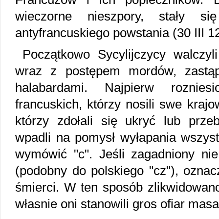
wieczorne nieszpory, stały 
antyfrancuskiego powstania (30 III 1
Początkowo Sycylijczycy walczyli
wraz z postępem mordów, zastąp
halabardami. Najpierw rozniesi
francuskich, którzy nosili swe kraj
którzy zdołali się ukryć lub prze
wpadli na pomysł wyłapania wszystki
wymówić "c". Jeśli zagadniony nie
(podobny do polskiego "cz"), oznac
śmierci. W ten sposób zlikwidowano
własnie oni stanowili gros ofiar masa