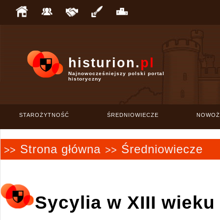
histurion.
pl
Najnowocześniejszy polski portal
historyczny
STAROŻYTNOŚĆ
ŚREDNIOWIECZE
NOWOŻ
Strona główna
Średniowiecze
>>
>>
Sycylia w XIII wieku