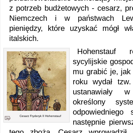
z potrzeb budżetowych - cesarz, p
Niemczech i w państwach Lewan
pieniędzy, które uzyskać mógł w
italskich.
Hohenstauf r
sycylijskie gospo
mu grabić je, jak
roku wydał tzw. 
ustanawiały 
określony sys
odpowiedniego 
Cesarz Fryderyk II Hohenstauf
następnie pierw
tego zboża. Cesarz wprowadził 