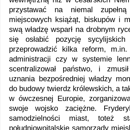
przystawać na niemal zupełną 
miejscowych książąt, biskupów i mi
swą władzę wsparł na drobnym rycer
się osłabić pozycję sycylijskic
przeprowadzić kilka reform, m.in.
administracji czy w systemie len
scentralizował państwo, i zmusi
uznania bezpośredniej władzy mona
do budowy twierdz królewskich, a t
w ówczesnej Europie, zorganizowa
swoje wojsko zaciężne. Frydery
samodzielności miast, toteż s
południowoitalskie samorządy miejs