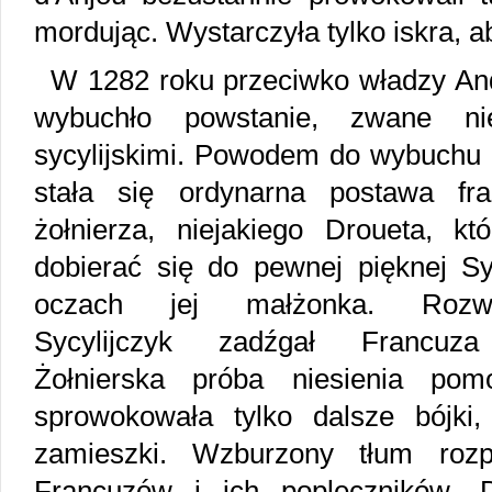
mordując. Wystarczyła tylko iskra, 
W 1282 roku przeciwko władzy A
wybuchło powstanie, zwane nie
sycylijskimi. Powodem do wybuchu
stała się ordynarna postawa fra
żołnierza, niejakiego Droueta, kt
dobierać się do pewnej pięknej Syc
oczach jej małżonka. Rozwś
Sycylijczyk zadźgał Francuz
Żołnierska próba niesienia po
sprowokowała tylko dalsze bójki, 
zamieszki. Wzburzony tłum rozp
Francuzów i ich popleczników. 