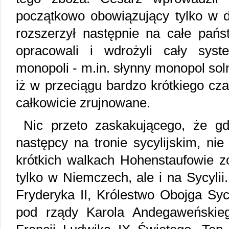
początkowo obowiązujący tylko w d
rozszerzył następnie na całe pańs
opracowali i wdrożyli cały sys
monopoli - m.in. słynny monopol soln
iż w przeciągu bardzo krótkiego cza
całkowicie zrujnowane.
Nic przeto zaskakującego, że gd
następcy na tronie sycylijskim, nie 
krótkich walkach Hohenstaufowie zo
tylko w Niemczech, ale i na Sycylii
Fryderyka II, Królestwo Obojga Syc
pod rządy Karola Andegaweńskieg