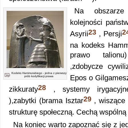
Na obszarze 
kolejności pańs
23
2
Asyrii
, Persji
na kodeks Hamm
prawo talionu
,zdobycze cywili
Kodeks Hammurabiego - jedna z pierwszy
Epos o Gilgames
prób kodyfikacji prawa
28
zikkuraty
, systemy irygacyjne
29
),zabytki (brama Isztar
, wiszące 
strukturę społeczną. Cechą wspólną
Na koniec warto zapoznać się z je