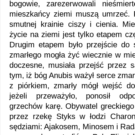
bogowie, zarezerwowali nieśmiert
mieszkańcy ziemi muszą umrzeć. P
smutnej krainie ciszy i cienia. Mi
życie na ziemi jest tylko etapem cz
Drugim etapem było przejście do 
zmarłego mogła żyć wiecznie w mie
doczesne, musiała przejść przez s
tym, iż bóg Anubis ważył serce zmar
z piórkiem, zmarły mógł wejść do
jeżeli przeważyło, ponosił odp
grzechów karę. Obywatel greckiego 
przez rzekę Styks w łodzi Charo
sędziami: Ajakosem, Minosem i Rad