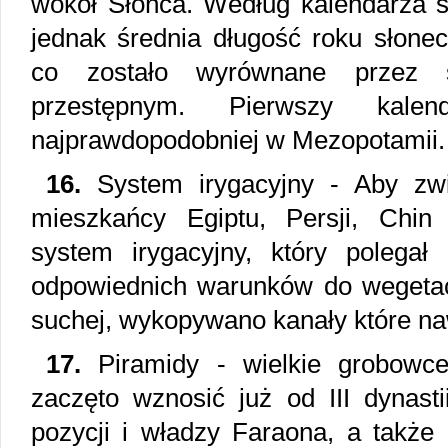
wokół Słońca. Według kalendarza s
jednak średnia długość roku słone
co zostało wyrównane przez st
przestępnym. Pierwszy kalen
najprawdopodobniej w Mezopotamii.
16.
System irygacyjny - Aby zw
mieszkańcy Egiptu, Persji, Chin
system irygacyjny, który polegał
odpowiednich warunków do wegetacj
suchej, wykopywano kanały które naw
17.
Piramidy - wielkie grobowce
zaczęto wznosić już od III dynast
pozycji i władzy Faraona, a także 