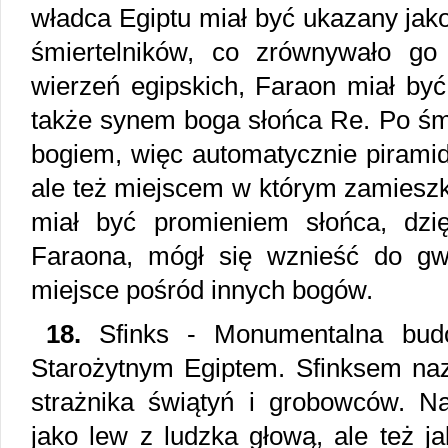
władca Egiptu miał być ukazany jak
śmiertelników, co zrównywało g
wierzeń egipskich, Faraon miał by
także synem boga słońca Re. Po śmi
bogiem, więc automatycznie piramid
ale też miejscem w którym zamieszk
miał być promieniem słońca, dzi
Faraona, mógł się wznieść do gw
miejsce pośród innych bogów.
18.
Sfinks - Monumentalna budo
Starożytnym Egiptem. Sfinksem na
strażnika świątyń i grobowców. Na
jako lew z ludzka głową, ale też j