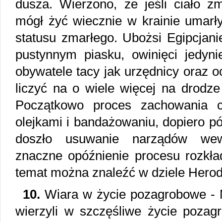
dusza. Wierzono, że jeśli ciało z
mógł żyć wiecznie w krainie umarły
statusu zmarłego. Ubożsi Egipcjani
pustynnym piasku, owinięci jedyni
obywatele tacy jak urzędnicy oraz 
liczyć na o wiele więcej na drodze
Początkowo proces zachowania ci
olejkami i bandażowaniu, dopiero pó
doszło usuwanie narządów wewn
znaczne opóźnienie procesu rozkład
temat można znaleźć w dziele Herod
10.
Wiara w życie pozagrobowe - 
wierzyli w szczęśliwe życie pozag