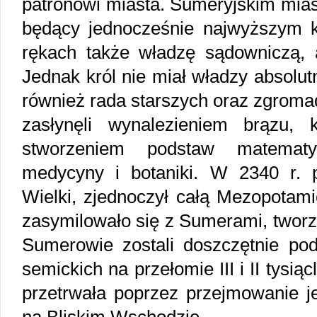
patronowi miasta. Sumeryjskim mias
będący jednocześnie najwyższym 
rękach także władzę sądowniczą, a
Jednak król nie miał władzy absolut
również rada starszych oraz zgroma
zasłynęli wynalezieniem brązu,
stworzeniem podstaw matematyki
medycyny i botaniki. W 2340 r. p
Wielki, zjednoczył całą Mezopotam
zasymilowało się z Sumerami, twor
Sumerowie zostali doszczętnie pod
semickich na przełomie III i II tysiąc
przetrwała poprzez przejmowanie je