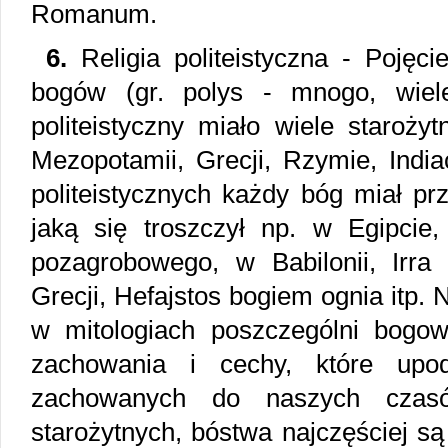
Romanum.
6.
Religia politeistyczna - Pojęc
bogów (gr. polys - mnogo, wiele
politeistyczny miało wiele starożyt
Mezopotamii, Grecji, Rzymie, Indi
politeistycznych każdy bóg miał pr
jaką się troszczył np. w Egipcie
pozagrobowego, w Babilonii, Irra 
Grecji, Hefajstos bogiem ognia itp.
w mitologiach poszczególni bogow
zachowania i cechy, które upo
zachowanych do naszych czas
starożytnych, bóstwa najczęściej s