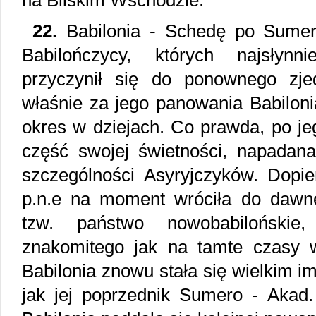
na Bliskim Wschodzie.
22.
Babilonia - Schedę po Sumer
Babilończycy, których najsłyn
przyczynił się do ponownego zje
właśnie za jego panowania Babiloni
okres w dziejach. Co prawda, po jeg
część swojej świetności, napadan
szczególności Asyryjczyków. Dopie
p.n.e na moment wróciła do dawn
tzw. państwo nowobabilońskie
znakomitego jak na tamte czasy 
Babilonia znowu stała się wielkim i
jak jej poprzednik Sumero - Akad.