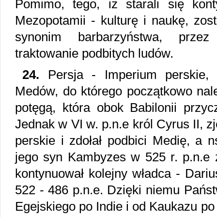
Pomimo, tego, iż starali się ko
Mezopotamii - kulturę i naukę, zost
synonim barbarzyństwa, prze
traktowanie podbitych ludów.
24.
Persja - Imperium perskie, 
Medów, do którego początkowo należ
potęgą, która obok Babilonii przyc
Jednak w VI w. p.n.e król Cyrus II, 
perskie i zdołał podbici Medię, a n
jego syn Kambyzes w 525 r. p.n.e z
kontynuował kolejny władca - Dariu
522 - 486 p.n.e. Dzięki niemu Pańs
Egejskiego po Indie i od Kaukazu po 