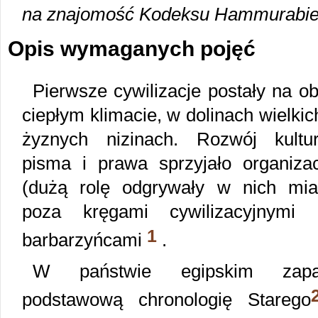
na znajomość Kodeksu Hammurabie
Opis wymaganych pojęć
Pierwsze cywilizacje postały na o
ciepłym klimacie, w dolinach wielkic
żyznych nizinach. Rozwój kultury
pisma i prawa sprzyjało organiza
(dużą rolę odgrywały w nich mias
poza kręgami cywilizacyjnymi 
1
barbarzyńcami
.
W państwie egipskim zapam
podstawową chronologię Starego