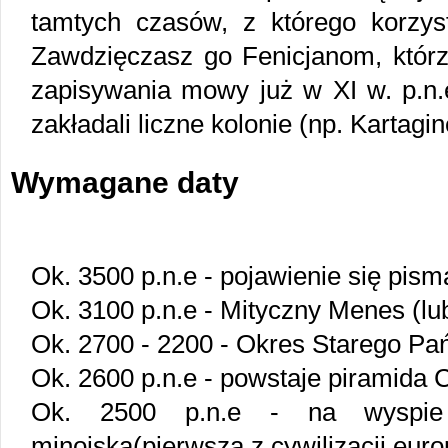
tamtych czasów, z którego korzyst
Zawdzięczasz go Fenicjanom, którz
zapisywania mowy już w XI w. p.n.e.
zakładali liczne kolonie (np. Kartagin
Wymagane daty
Ok. 3500 p.n.e - pojawienie się pi
Ok. 3100 p.n.e - Mityczny Menes (l
Ok. 2700 - 2200 - Okres Starego Pa
Ok. 2600 p.n.e - powstaje piramida
Ok. 2500 p.n.e - na wyspie 
minojska(pierwsza z cywilizacji euro