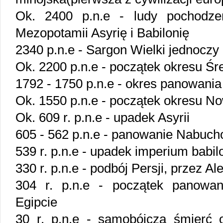
Ok. 2400 p.n.e - ludy pochodze
Mezopotamii Asyrię i Babilonię
2340 p.n.e - Sargon Wielki jednocz
Ok. 2200 p.n.e - początek okresu Ś
1792 - 1750 p.n.e - okres panowan
Ok. 1550 p.n.e - początek okresu N
Ok. 609 r. p.n.e - upadek Asyrii
605 - 562 p.n.e - panowanie Nabuch
539 r. p.n.e - upadek imperium babi
330 r. p.n.e - podbój Persji, przez 
304 r. p.n.e - początek panowan
Egipcie
30 r. p.n.e - samobójcza śmierć o