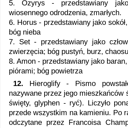
5. Ozyrys - przedstawiany ja
wiosennego odrodzenia, zmarłych.
6. Horus - przedstawiany jako sokół,
bóg nieba
7. Set - przedstawiany jako człow
zwierzęcia; bóg pustyń, burz, chaos
8. Amon - przedstawiany jako baran,
piórami; bóg powietrza
12.
Hieroglify - Pismo powstał
nazywane przez jego mieszkańców św
święty, glyphen - ryć). Liczyło po
przede wszystkim na kamieniu. Po ra
odczytane przez Francoisa Champol