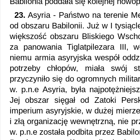
Babilonia poddała się kolejnej nowop
23.
Asyria - Państwo na terenie Me
od obszaru Babilonii. Już w I tysiąc
większość obszaru Bliskiego Wscho
za panowania Tiglatpilezara III, w
niemu armia asyryjska wespół oddz
potrzeby chłopów, miała swój s
przyczyniło się do ogromnych milita
w. p.n.e Asyria, była najpotężniej
Jej obszar sięgał od Zatoki Persk
imperium asyryjskie, w dużej mierz
i złą organizację wewnętrzną, nie pr
w. p.n.e została podbita przez Babil