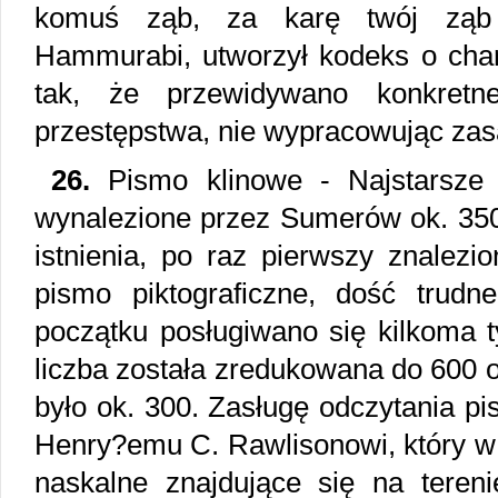
komuś ząb, za karę twój ząb r
Hammurabi, utworzył kodeks o char
tak, że przewidywano konkretn
przestępstwa, nie wypracowując zas
26.
Pismo klinowe - Najstarsze
wynalezione przez Sumerów ok. 3500
istnienia, po raz pierwszy znalezi
pismo piktograficzne, dość trud
początku posługiwano się kilkoma t
liczba została zredukowana do 600 
było ok. 300. Zasługę odczytania pi
Henry?emu C. Rawlisonowi, który w 
naskalne znajdujące się na terenie