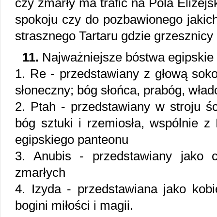
czy zmarły ma trafić na Pola Elizejs
spokoju czy do pozbawionego jakich
strasznego Tartaru gdzie grzesznicy 
11.
Najważniejsze bóstwa egipskie 
1. Re - przedstawiany z głową sokoł
słoneczny; bóg słońca, prabóg, wła
2. Ptah - przedstawiany w stroju śc
bóg sztuki i rzemiosła, wspólnie z
egipskiego panteonu
3. Anubis - przedstawiany jako 
zmarłych
4. Izyda - przedstawiana jako kobi
bogini miłości i magii.