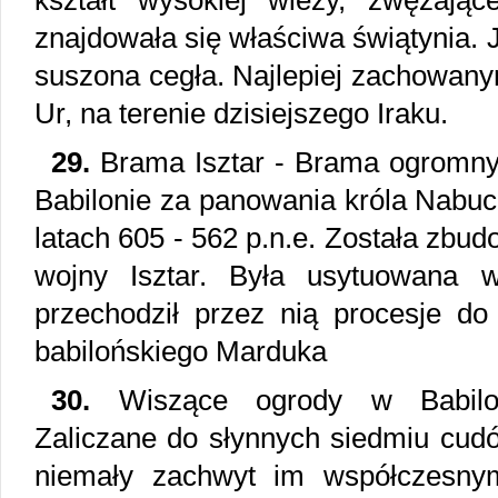
kształt wysokiej wieży, zwężając
znajdowała się właściwa świątynia. 
suszona cegła. Najlepiej zachowany
Ur, na terenie dzisiejszego Iraku.
29.
Brama Isztar - Brama ogromny
Babilonie za panowania króla Nabuc
latach 605 - 562 p.n.e. Została zbud
wojny Isztar. Była usytuowana w
przechodził przez nią procesje do
babilońskiego Marduka
30.
Wiszące ogrody w Babilon
Zaliczane do słynnych siedmiu cud
niemały zachwyt im współczesnym.