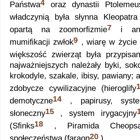
4
Państwa
oraz dynastii Ptolemeu
władczynią była słynna Kleopatra V
7
opartą na zoomorfizmie
i antr
9
mumifikacji zwłok
, wiarę w życie
większość zwierząt była przypisa
najważniejszych należały byki, soko
krokodyle, szakale, ibisy, pawiany;
zdobycze cywilizacyjne (hieroglify
14
demotyczne
, papirusy, syste
15
słoneczny
, system irygacyjny
18
(Sfinks
, Piramida Cheops
20
społeczeństwa (faraon
).