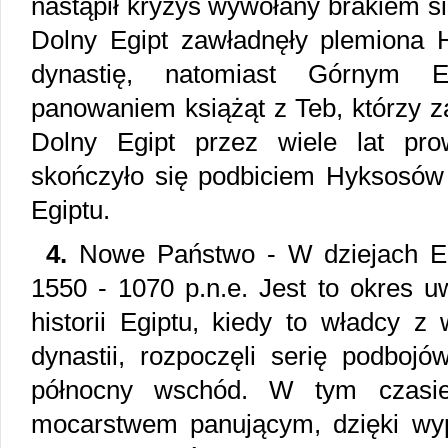
nastąpił kryzys wywołany brakiem si
Dolny Egipt zawładnęły plemiona
dynastię, natomiast Górnym 
panowaniem książąt z Teb, którzy za
Dolny Egipt przez wiele lat pr
skończyło się podbiciem Hyksosó
Egiptu.
4.
Nowe Państwo - W dziejach Egi
1550 - 1070 p.n.e. Jest to okres u
historii Egiptu, kiedy to władcy z
dynastii, rozpoczęli serię podboj
północny wschód. W tym czasie
mocarstwem panującym, dzięki wy