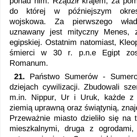
ponad nim. Rządził krajem, za pomo
do której w późniejszym okresi
wojskowa. Za pierwszego wład
uznawany jest mityczny Menes, za
egipskiej. Ostatnim natomiast, Kleo
śmierci w 30 r. p.n.e Egipt zo
Romanum.
21.
Państwo Sumerów - Sumerow
dziejach cywilizacji. Zbudowali sz
m.in. Nippur, Ur i Uruk, każde z 
ziemią uprawną oraz świątynią, znaj
Przeważnie miasto dzieliło się na 
mieszkalnymi, druga z ogrodami,