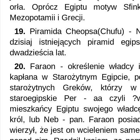
orła. Oprócz Egiptu motyw Sfin
Mezopotamii i Grecji.
19.
Piramida Cheopsa(Chufu) - N
dzisiaj istniejących piramid eg
dwadzieścia lat.
20.
Faraon - określenie władcy 
kapłana w Starożytnym Egipcie, p
starożytnych Greków, którzy w 
staroegipskie Per - aa czyli ?
mieszkańcy Egiptu swojego władc
król, lub Neb - pan. Faraon posia
wierzył, że jest on wcieleniem same