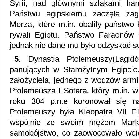
Syrii, nad głównymi szlakami han
Państwu egipskiemu zaczęła zag
Morza, które m.in. obaliły państwo
rywali Egiptu. Państwo Faraonów
jednak nie dane mu było odzyskać sw
5.
Dynastia Ptolemeuszy(Lagidó
panujących w Starożytnym Egipcie
założyciela, jednego z wodzów arm
Ptolemeusza I Sotera, który m.in.
roku 304 p.n.e koronował się na
Ptolemeuszy była Kleopatra VII Fil
wspólnie ze swoim mężem Marki
samobójstwo, co zaowocowało wci