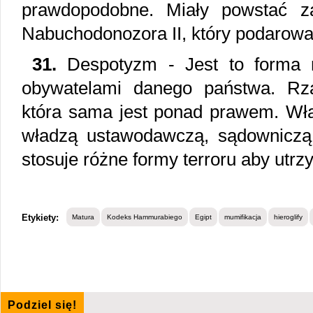
prawdopodobne. Miały powstać z
Nabuchodonozora II, który podarował
31.
Despotyzm - Jest to forma n
obywatelami danego państwa. Rz
która sama jest ponad prawem. Wł
władzą ustawodawczą, sądowniczą
stosuje różne formy terroru aby utr
Etykiety:
Matura
Kodeks Hammurabiego
Egipt
mumifikacja
hieroglify
Podziel się!