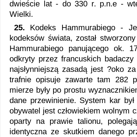
dwieście lat - do 330 r. p.n.e - wt
Wielki.
25.
Kodeks Hammurabiego - Jest
kodeksów świata, został stworzony
Hammurabiego panującego ok. 179
odkryty przez francuskich badaczy
najsłynniejszą zasadą jest ?oko z
trafnie opisuje zawarte tam 282 p
mierze były po prostu wyznacznikie
dane przewinienie. System kar był
obywatel jest człowiekiem wolnym c
oparty na prawie talionu, polega
identyczna ze skutkiem danego prz