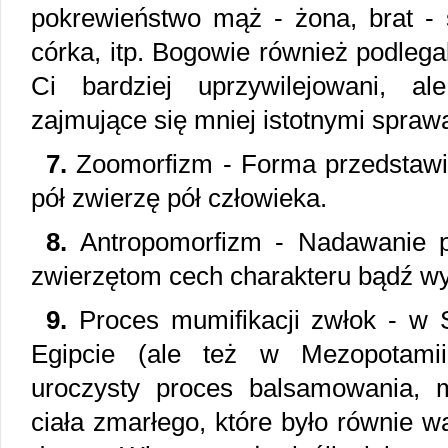
pokrewieństwo mąż - żona, brat - s
córka, itp. Bogowie również podlegali
Ci bardziej uprzywilejowani, a
zajmujące się mniej istotnymi spraw
7.
Zoomorfizm - Forma przedstawia
pół zwierzę pół człowieka.
8.
Antropomorfizm - Nadawanie p
zwierzętom cech charakteru bądź wy
9.
Proces mumifikacji zwłok - w S
Egipcie (ale też w Mezopotamii
uroczysty proces balsamowania, 
ciała zmarłego, które było równie w