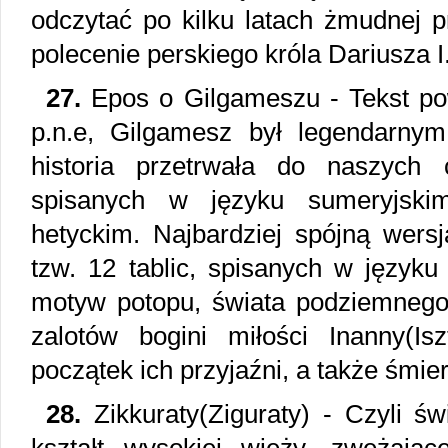
odczytać po kilku latach żmudnej 
polecenie perskiego króla Dariusza I
27.
Epos o Gilgameszu - Tekst pows
p.n.e, Gilgamesz był legendarny
historia przetrwała do naszych
spisanych w języku sumeryjskim
hetyckim. Najbardziej spójną wers
tzw. 12 tablic, spisanych w języku
motyw potopu, świata podziemnego,
zalotów bogini miłości Inanny(Is
początek ich przyjaźni, a także śmier
28.
Zikkuraty(Ziguraty) - Czyli świ