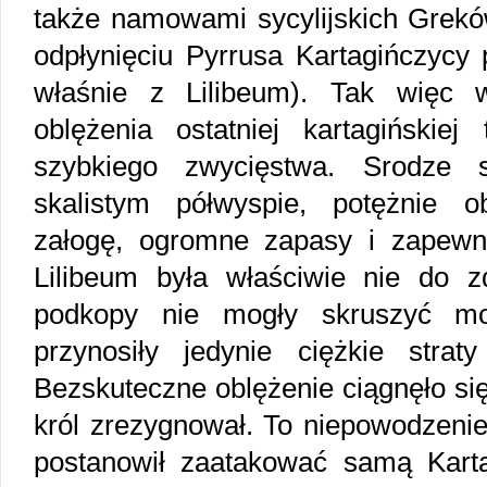
także namowami sycylijskich Greków
odpłynięciu Pyrrusa Kartagińczycy 
właśnie z Lilibeum). Tak więc w
oblężenia ostatniej kartagińskiej
szybkiego zwycięstwa. Srodze 
skalistym półwyspie, potężnie 
załogę, ogromne zapasy i zapewn
Lilibeum była właściwie nie do zd
podkopy nie mogły skruszyć m
przynosiły jedynie ciężkie strat
Bezskuteczne oblężenie ciągnęło się
król zrezygnował. To niepowodzenie
postanowił zaatakować samą Kart