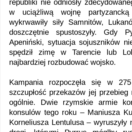
republiki nie odniosły zdecydowane
w uciążliwą wojnę partyzanck
wykrwawiły siły Samnitów, Lukanó
doszczętnie spustoszyły. Gdy P
Apeniński, sytuacja sojuszników ni
spędził zimę w Tarencie lub Lok
najbardziej rozbudować wojsko.
Kampania rozpoczęła się w 275
szczupłość przekazów jej przebieg
ogólnie. Dwie rzymskie armie ko
konsulów tego roku – Maniusza Kur
Korneliusza Lentulusa – wyruszyły 