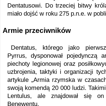
Dentatusowi. Do trzeciej bitwy kró
miało dojść w roku 275 p.n.e. w pob
Armie przeciwników
Dentatus, którego jako pierws
Pyrrus, dysponował pojedynczą a
piechoty legionowej oraz posiłkowy
uzbrojenia, taktyki i organizacji t
artykule „Armia rzymska w czasach 
swoją komendą 20 000 ludzi. Takimi
Lentulus, ale znajdował się o
Benewentu.