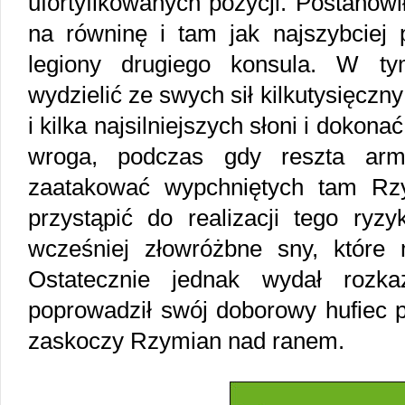
ufortyfikowanych pozycji. Postanowi
na równinę i tam jak najszybciej 
legiony drugiego konsula. W ty
wydzielić ze swych sił kilkutysięczn
i kilka najsilniejszych słoni i dokona
wroga, podczas gdy reszta armi
zaatakować wypchniętych tam Rzy
przystąpić do realizacji tego ryz
wcześniej złowróżbne sny, które
Ostatecznie jednak wydał roz
poprowadził swój doborowy hufiec p
zaskoczy Rzymian nad ranem.