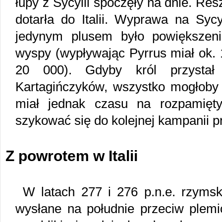
łupy z Sycylii spoczęły na dnie. Re
dotarła do Italii. Wyprawa na Sycy
jedynym plusem było powiększeni
wyspy (wypływając Pyrrus miał ok. 
20 000). Gdyby król przystał
Kartagińczyków, wszystko mogłoby 
miał jednak czasu na rozpamięty
szykować się do kolejnej kampanii 
Z powrotem w Italii
W latach 277 i 276 p.n.e. rzymsk
wysłane na południe przeciw plemi