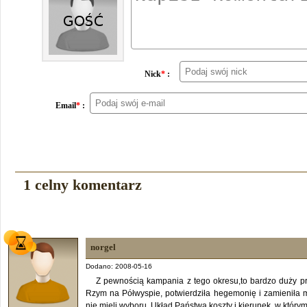
Nick
*
:
Email
*
:
1 celny komentarz
norgel
Dodano: 2008-05-16
Z pewnością kampania z tego okresu,to bardzo duży p
Rzym na Półwyspie, potwierdziła hegemonię i zamieniła m
nie mieli wyboru. Układ Państwa,koszty i kierunek, w któr