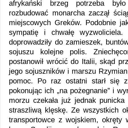
afrykański brzeg potrzeba było 
rozbudować monarcha zaczął ścią
miejscowych Greków. Podobnie jak 
sympatię i chwałę wyzwoliciela.
doprowadziły do zamieszek, buntów 
sojuszu kolejne polis. Zniechę
postanowił wrócić do Italii, skąd p
jego sojuszników i marszu Rzymian 
pomoc. Po raz ostatni starł się z
pokonując ich „na pożegnanie” i wy
morzu czekała już jednak punicka f
straszliwą klęskę. Ze wszystkich o
transportowce z wojskiem, okręty 