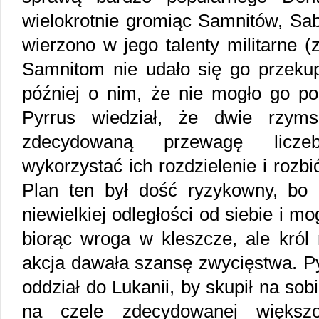
wielokrotnie gromiąc Samnitów, Sa
wierzono w jego talenty militarne (
Samnitom nie udało się go przekup
później o nim, że nie mogło go pok
Pyrrus wiedział, że dwie rzym
zdecydowaną przewagę liczeb
wykorzystać ich rozdzielenie i rozbi
Plan ten był dość ryzykowny, bo D
niewielkiej odległości od siebie i m
biorąc wroga w kleszcze, ale król 
akcja dawała szansę zwycięstwa. Py
oddział do Lukanii, by skupił na so
na czele zdecydowanej większo