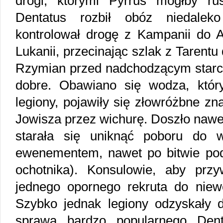
drogi, którymi Pyrrus mógłby rusz
Dentatus rozbił obóz niedalek
kontrolował drogę z Kampanii do Ap
Lukanii, przecinając szlak z Tarent
Rzymian przed nadchodzącym starci
dobre. Obawiano się wodza, któr
legiony, pojawiły się złowróżbne zn
Jowisza przez wichurę. Doszło nawet
starała się uniknąć poboru do 
ewenementem, nawet po bitwie po
ochotnika). Konsulowie, aby przyw
jednego opornego rekruta do niewo
Szybko jednak legiony odzyskały 
sprawą bardzo popularnego Dent