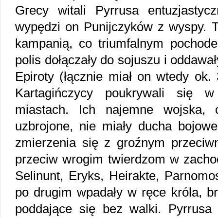
Grecy witali Pyrrusa entuzjasty
wypędzi on Punijczyków z wyspy. To,
kampanią, co triumfalnym pochode
polis dołączały do sojuszu i oddaw
Epiroty (łącznie miał on wtedy ok. 
Kartagińczycy poukrywali się w
miastach. Ich najemne wojska, 
uzbrojone, nie miały ducha bojowe
zmierzenia się z groźnym przeciwn
przeciw wrogim twierdzom w zachod
Selinunt, Eryks, Heirakte, Parnomo
po drugim wpadały w ręce króla, b
poddające się bez walki. Pyrrusa 