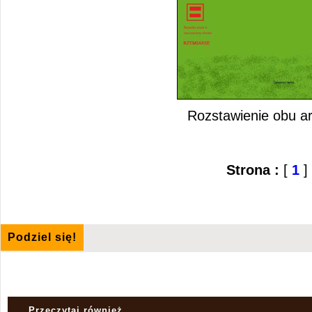
Rozstawienie obu ar
Strona :
[
1
]
Podziel się!
Przeczytaj również...