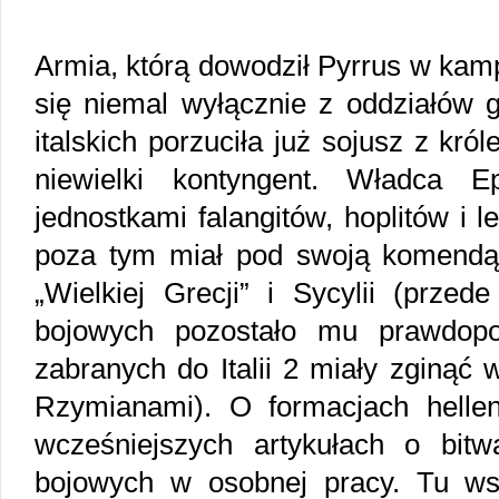
Armia, którą dowodził Pyrrus w kamp
się niemal wyłącznie z oddziałów 
italskich porzuciła już sojusz z kró
niewielki kontyngent. Władca E
jednostkami falangitów, hoplitów i l
poza tym miał pod swoją komendą
„Wielkiej Grecji” i Sycylii (przed
bojowych pozostało mu prawdopo
zabranych do Italii 2 miały zginąć
Rzymianami). O formacjach hellen
wcześniejszych artykułach o bit
bojowych w osobnej pracy. Tu ws