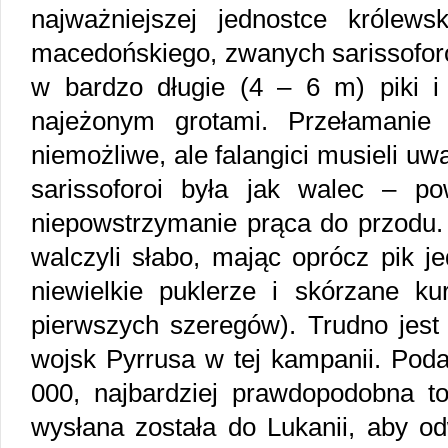
najważniejszej jednostce królewsk
macedońskiego, zwanych sarissoforoi
w bardzo długie (4 – 6 m) piki i
najeżonym grotami. Przełamanie
niemożliwe, ale falangici musieli uw
sarissoforoi była jak walec – p
niepowstrzymanie prąca do przodu. 
walczyli słabo, mając oprócz pik je
niewielkie puklerze i skórzane kur
pierwszych szeregów). Trudno jest 
wojsk Pyrrusa w tej kampanii. Pod
000, najbardziej prawdopodobna t
wysłana została do Lukanii, aby o