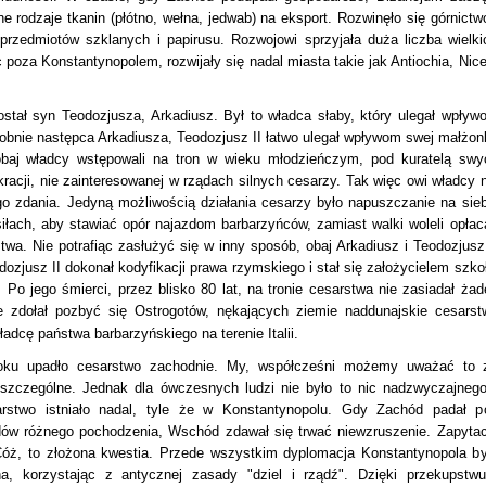
e rodzaje tkanin (płótno, wełna, jedwab) na eksport. Rozwinęło się górnictwo
 przedmiotów szklanych i papirusu. Rozwojowi sprzyjała duża liczba wielki
 poza Konstantynopolem, rozwijały się nadal miasta takie jak Antiochia, Nice
tał syn Teodozjusza, Arkadiusz. Był to władca słaby, który ulegał wpływ
obnie następca Arkadiusza, Teodozjusz II łatwo ulegał wpływom swej małżonk
obaj władcy wstępowali na tron w wieku młodzieńczym, pod kuratelą swy
acji, nie zainteresowanej w rządach silnych cesarzy. Tak więc owi władcy n
ego zdania. Jedyną możliwością działania cesarzy było napuszczanie na sieb
 siłach, aby stawiać opór najazdom barbarzyńców, zamiast walki woleli opłac
twa. Nie potrafiąc zasłużyć się w inny sposób, obaj Arkadiusz i Teodozjusz 
dozjusz II dokonał kodyfikacji prawa rzymskiego i stał się założycielem szkoł
Po jego śmierci, przez blisko 80 lat, na tronie cesarstwa nie zasiadał żad
e zdołał pozbyć się Ostrogotów, nękających ziemie naddunajskie cesarst
ładcę państwa barbarzyńskiego na terenie Italii.
ku upadło cesarstwo zachodnie. My, współcześni możemy uważać to 
szczególne. Jednak dla ówczesnych ludzi nie było to nic nadzwyczajnego
rstwo istniało nadal, tyle że w Konstantynopolu. Gdy Zachód padał p
ów różnego pochodzenia, Wschód zdawał się trwać niewzruszenie. Zapytac
óż, to złożona kwestia. Przede wszystkim dyplomacja Konstantynopola by
a, korzystając z antycznej zasady "dziel i rządź". Dzięki przekupstwu