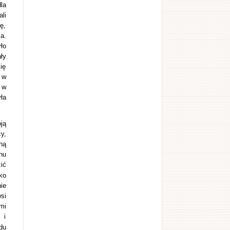
la
li
ę,
a.
ło
ły
ię
 w
 w
ła
ją
y,
ną
nu
ić
ko
ie
si
mi
 i
du