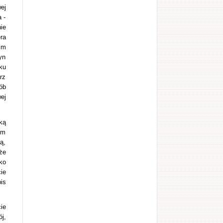
ej
 -
ie
ra
im
yn
ku
rz
ób
ej
ką
ym
ą,
że
ko
ie
is
ie
j,