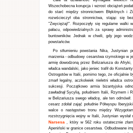
Wszechobecna korupcja i wzrost obciążeń podat
do starć między stronnictwem Błękitnych i Z
rozwścieczył oba stronnictwa, stając się 
"Zwyciężaj!". Rozpoczęły się regularne walki 
pałacu, odpowiedzialnych za sprawy administr
buntowników. Jednak w chwili, gdy jego wod
powstańców.
Po stłumieniu powstania Nika, Justynian pr
marzenia - odbudowy cesarstwa rzymskiego w je
armię dowodzoną przez Belizariusza do Afryki,
władca wandalski, jako jeniec trafił do Konstan
Ostrogotów w Italii, pomimo tego, że oficjalnie
zmarł legalny, aczkolwiek nieletni władca ost
sukcesji. Początkowo armia bizantyjska odno
zawładnął Sycylią, południem Italii, Rzymem i
w Belizariusza swego władcę, ale ten odmówił.
cesarz zdołał zająć południe Półwyspu Iberyjsk
walce o następstwo tronu między Wizygota
rozstrzygnięcia wojny w Italii, Justynian wysł
Narsesa
, który w 562 roku ostatecznie złam
Apeniński w granice cesarstwa. Odbudowane imp