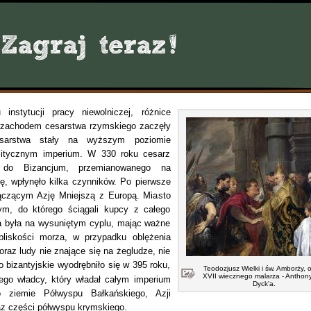
nstytucji pracy niewolniczej, różnice
zachodem cesarstwa rzymskiego zaczęły
cesarstwa stały na wyższym poziomie
litycznym imperium. W 330 roku cesarz
a do Bizancjum, przemianowanego na
ę, wpłynęło kilka czynników. Po pierwsze
ączącym Azję Mniejszą z Europą. Miasto
ym, do którego ściągali kupcy z całego
a była na wysuniętym cyplu, mając ważne
 bliskości morza, w przypadku oblężenia
raz ludy nie znające się na żegludze, nie
bizantyjskie wyodrębniło się w 395 roku,
Teodozjusz Wielki i św. Amborży, 
XVII wiecznego malarza - Anthon
ego władcy, który władał całym imperium
Dyck'a.
 ziemie Półwyspu Bałkańskiego, Azji
oraz części półwyspu krymskiego.