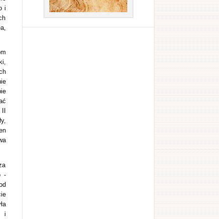
 i
ch
a,
om
i,
ch
ie
ie
ać
II
y,
en
wa
za
 -
od
ie
ła
 i