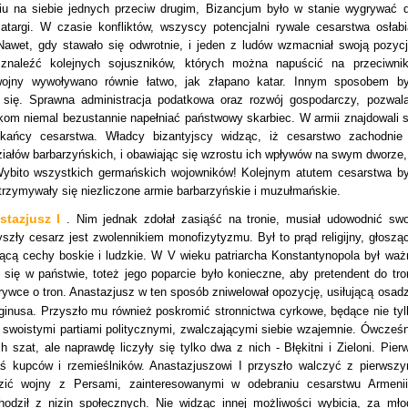
u na siebie jednych przeciw drugim, Bizancjum było w stanie wygrywać d
zatargi. W czasie konfliktów, wszyscy potencjalni rywale cesarstwa osłabia
 Nawet, gdy stawało się odwrotnie, i jeden z ludów wzmacniał swoją pozycj
 znaleźć kolejnych sojuszników, których można napuścić na przeciwnik
jny wywoływano równie łatwo, jak złapano katar. Innym sposobem by
się. Sprawna administracja podatkowa oraz rozwój gospodarczy, pozwala
kom niemal bezustannie napełniać państwowy skarbiec. W armii znajdowali s
zkańcy cesarstwa. Władcy bizantyjscy widząc, iż cesarstwo zachodnie
ziałów barbarzyńskich, i obawiając się wzrostu ich wpływów na swym dworze,
ybito wszystkich germańskich wojowników! Kolejnym atutem cesarstwa by
zatrzymywały się niezliczone armie barbarzyńskie i muzułmańskie.
stazjusz I
. Nim jednak zdołał zasiąść na tronie, musiał udowodnić swo
szły cesarz jest zwolennikiem monofizytyzmu. Był to prąd religijny, głosząc
zącą cechy boskie i ludzkie. W V wieku patriarcha Konstantynopola był waż
się w państwie, toteż jego poparcie było konieczne, aby pretendent do tro
ywce o tron. Anastazjusz w ten sposób zniwelował opozycję, usiłującą osadz
ginusa. Przyszło mu również poskromić stronnictwa cyrkowe, będące nie tyl
 swoistymi partiami politycznymi, zwalczającymi siebie wzajemnie. Ówcześn
h szat, ale naprawdę liczyły się tylko dwa z nich - Błękitni i Zieloni. Pierw
aś kupców i rzemieślników. Anastazjuszowi I przyszło walczyć z pierwszy
dzić wojny z Persami, zainteresowanymi w odebraniu cesarstwu Armenii
odził z nizin społecznych. Nie widząc innej możliwości wybicia, za mło