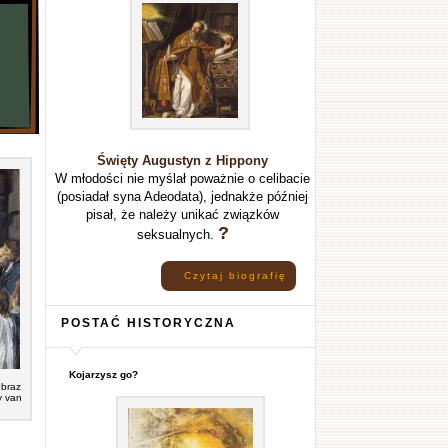
Święty Augustyn z Hippony
W młodości nie myślał poważnie o celibacie
(posiadał syna Adeodata), jednakże później
pisał, że należy unikać związków
?
seksualnych.
Czytaj biografię
POSTAĆ HISTORYCZNA
Kojarzysz go?
obraz
y van