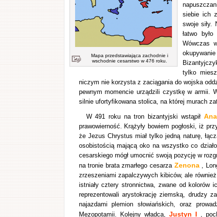
napuszczani
siebie ich 
swoje siły.
łatwo było
Wówczas wo
okupywanie 
Mapa przedstawiająca zachodnie i
wschodnie cesarstwo w 476 roku.
Bizantyjczy
tylko mies
niczym nie korzysta z zaciągania do wojska odd
pewnym momencie urządzili czystkę w armii. W
silnie ufortyfikowana stolica, na której murach 
Ana
W 491 roku na tron bizantyjski wstąpił
prawowierność. Krążyły bowiem pogłoski, iż przy
że Jezus Chrystus miał tylko jedną naturę, łąc
osobistością mającą oko na wszystko co działo 
cesarskiego mógł umocnić swoją pozycję w rozgr
Zenona
na tronie brata zmarłego cesarza
, Lon
zrzeszeniami zapalczywych kibiców, ale również
istniały cztery stronnictwa, zwane od kolorów ic
reprezentowali arystokrację ziemską, drudzy z
najazdami plemion słowiańskich, oraz prowa
Justyn I
Mezopotamii. Kolejny władca,
, poch