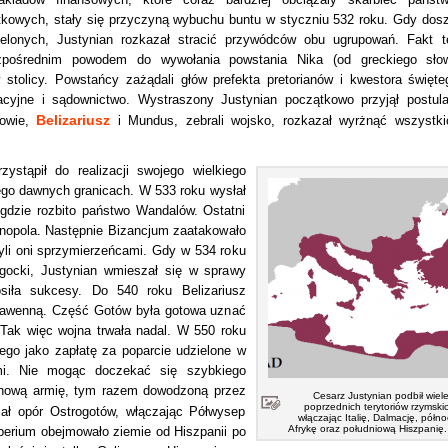
kowych, stały się przyczyną wybuchu buntu w styczniu 532 roku. Gdy dosz
ielonych, Justynian rozkazał stracić przywódców obu ugrupowań. Fakt t
bezpośrednim powodem do wywołania powstania Nika (od greckiego sło
w stolicy. Powstańcy zażądali głów prefekta pretorianów i kwestora święte
acyjne i sądownictwo. Wystraszony Justynian początkowo przyjął postula
Belizariusz
zowie,
i Mundus, zebrali wojsko, rozkazał wyrżnąć wszystki
zystąpił do realizacji swojego wielkiego
go dawnych granicach. W 533 roku wysłał
 gdzie rozbito państwo Wandalów. Ostatni
tynopola. Następnie Bizancjum zaatakowało
 byli oni sprzymierzeńcami. Gdy w 534 roku
rogocki, Justynian wmieszał się w sprawy
siła sukcesy. Do 540 roku Belizariusz
 Rawenną. Część Gotów była gotowa uznać
 Tak więc wojna trwała nadal. W 550 roku
iego jako zapłatę za poparcie udzielone w
mi. Nie mogąc doczekać się szybkiego
ał nową armię, tym razem dowodzoną przez
Cesarz Justynian podbił wiel
poprzednich terytoriów rzymski
ał opór Ostrogotów, włączając Półwysep
włączając Italię, Dalmację, półn
Afrykę oraz południową Hiszpanię.
erium obejmowało ziemie od Hiszpanii po