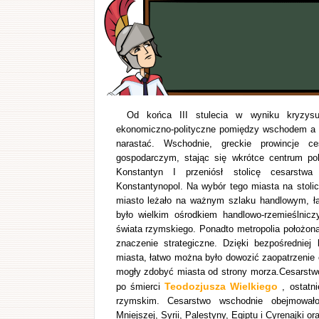
Od końca III stulecia w wyniku kryzysu i
ekonomiczno-polityczne pomiędzy wschodem a 
narastać. Wschodnie, greckie prowincje 
gospodarczym, stając się wkrótce centrum po
Konstantyn I przeniósł stolicę cesarstw
Konstantynopol. Na wybór tego miasta na stolic
miasto leżało na ważnym szlaku handlowym, ł
było wielkim ośrodkiem handlowo-rzemieślnicz
świata rzymskiego. Ponadto metropolia położon
znaczenie strategiczne. Dzięki bezpośredniej
miasta, łatwo można było dowozić zaopatrzenie o
mogły zdobyć miasta od strony morza.Cesarstwo 
Teodozjusza Wielkiego
po śmierci
, ostatni
rzymskim. Cesarstwo wschodnie obejmowało
Mniejszej, Syrii, Palestyny, Egiptu i Cyrenajki 