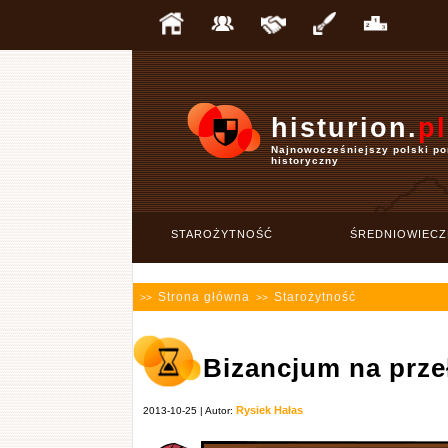
histurion.
pl
Najnowocześniejszy polski po
historyczny
STAROŻYTNOŚĆ
ŚREDNIOWIECZ
Strona główna
Starożytność
>>
>>
Bizancjum na prze
Rysiek Hałas
2013-10-25 | Autor: