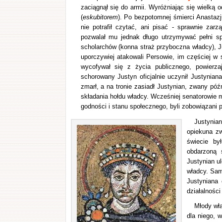
zaciągnął się do armii. Wyróżniając się wielką
(
eskubitorem
). Po bezpotomnej śmierci Anastazj
nie potrafił czytać, ani pisać - sprawnie za
pozwalał mu jednak długo utrzymywać pełni sp
scholarchów (konna straż przyboczna władcy), Ju
uporczywiej atakowali Persowie, im częściej w 
wycofywał się z życia publicznego, powierz
schorowany Justyn oficjalnie uczynił Justynian
zmarł, a na tronie zasiadł Justynian, zwany póź
składania hołdu władcy. Wcześniej senatorowie m
godności i stanu społecznego, byli zobowiązani p
Justynia
opiekuna zw
świecie by
obdarzoną s
Justynian u
władcy. Sam
Justyniana 
działalności
Młody wł
dla niego, 