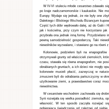
W IV-VI stuleciu młode cesarstwo zdawało się
po kraje nadczarnomorskie i kaukaskie. Nie m
Europy. Wydaje się jednak, że nie były one zbyt
Dalekiego i Bliskiego Wschodu Bizancjum kupowa
Część tych dóbr wędrowało dalej, aż do Galii i 
jak i kościelna, przy czym nie korzystano jak 
przybrała ona jednak inną formę. Przydzielano im
pewną samodzielność gospodarczą. Taki niewoln
niewolników wyzwalano, i stawiano go na równi z
Kolonowie, podzieleni byli na enapografów 
otrzymywali grunty od właścicieli ziemskich, któ
czasu, stawała się równa enapografom, nie posi
obrabianych gruntach, a ich dzieci nie mogły o
kolonowie musieli płacić, zazwyczaj w naturz
zmuszeni byli do odrabiania pańszczyzny w okr
użytkowanie ziemi, a prawodawstwo coraz mocni
niewolnictwa.
W cesarstwie wschodnim zachowała się drobna
Syrii rozwijała się wielka posiadłość ziemska, 
własność. W ten sposób zaczęła rozwijać się 
pobierająca świadczenia od zależnej od siebi