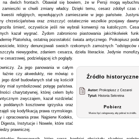
ć na dwóch frontach. Obawiał się bowiem, że w Persji mogą wybuchn
 zamieszki w chwili zmiany władcy. Dzięki temu, cesarz zdobył czas 
 kwestii religijnych, wywołujących zamieszanie w jego państwie. Justyni
amy chrześcijaństwa oraz zniszczyć ostatecznie wszelkie przejawy dawny
ziła śmierć, oczywiście jeśli nie wybrali konwersji na katolicyzm. Cesa
rnych kazał wygnać. Żydom zabroniono piastowania jakichkolwiek funkc
emię Platońską, ostatnią pozostałość świata antycznego. Prokopiusz poda
nosiciele, którzy denuncjowali swoich rzekomych zamożnych "odstępców 
szczyła niewygodne, zdaniem cesarza, dzieła literackie. Jedynie monofizy
w cesarzowej, podzielającej ich poglądy.
udowniczy. Za jego panowania w całym
y, łaźnie czy akwedukty, nie mówiąc o
Źródło historyczne
jego dzieł budowlanych stał się kościół
tóry miał symbolizować potęgę państwa.
Autor:
Prokopiusz z Cezarei
lności charytatywnej, której celem było
Tytuł:
Historia Sekretna
 antycznym zwyczajem, kazał rozdzielać
h poddanych kosztowne igrzyska oraz
Pobierz
zajęli się kodyfikacją prawa rzymskiego.
Musisz być zalogowany, aby pobrać to źródło.
y i opracowania praw. Najpierw Kodeks,
igesta, Instytucje i Nowele, które stać
iedzy prawniczej.
kładów finansowych, które coraz bardziej obciążały skarbiec państw