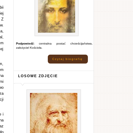
ii
ej
 Z
w.
a,
l,
im
Podpowiedź:
centralna postać chrześcijaństwa,
założyciel Kościoła.
ej
Czytaj biografię
m,
em
na
LOSOWE ZDJĘCIE
mi
wo
za
ji
 i
na
az
ło