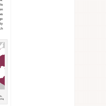
ło
en
wa
go
ty
ch
e
ch,
ocną