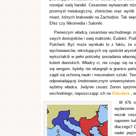
rozwijać swój handel. Cesarstwo wytwarzało różn
przemysł metalurgiczny, złotnictwo oraz wyrób
miast, których brakowało na Zachodzie. Tak więc
Efez czy Nikomedia i Saloniki.
Pierwszym władcą cesarstwa wschodniego zos
swych dostojników i swej małżonki, Eudokii. Pod
Pulcherii. Być może wynikało to z faktu, że 
wychowawców, rekrutujących się spośród arystokr
wykształcili w pełni potrzeby posiadania własn
koterii dworskich. Władcy ci, nie czując się na
się wrogom, byleby nie wtargnęli w granice pańs
zajęli się ochroną nauki i mecenatem sztuki. Teo
odpowiadającej średniowiecznym uniwersytetom. 
wybitny władca. Jedynie cesarz Zenon sprytni
Odoakra
wschodniego, napuszczając ich na
, w
W 476 ro
wydarzenie 
wszak cesa
naporem lud
dlaczego? C
nader prężn