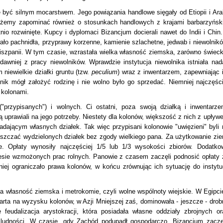
 być silnym mocarstwem. Jego powiązania handlowe sięgały od Etiopii i Arab
ożemy zapominać również o stosunkach handlowych z krajami barbarzyński
nio rozwinięte. Kupcy i dyplomaci Bizancjum docierali nawet do Indii i Chin.
ło pachnidła, przyprawy korzenne, kamienie szlachetne, jedwab i niewolnikó
Hiszpanii. W tym czasie, wzrastała wielka własność ziemska, zarówno świeck
dawniej z pracy niewolników. Wprawdzie instytucja niewolnika istniała nada
 niewielkie działki gruntu (tzw.
peculium
) wraz z inwentarzem, zapewniając 
ik mógł założyć rodzinę i nie wolno było go sprzedać. Niemniej najczęści
 kolonami.
("przypisanych") i wolnych. Ci ostatni, poza swoją działką i inwentarze
rą uprawiali na jego potrzeby. Niestety dla kolonów, większość z nich z upływ
adającym własnych działek. Tak więc przypisani kolonowie "uwięzieni" byli 
puszczać wydzielonych działek bez zgody wielkiego pana. Za użytkowanie zie
e. Opłaty wynosiły najczęściej 1/5 lub 1/3 wysokości zbiorów. Dodatko
esie wzmożonych prac rolnych. Panowie z czasem zaczęli podnosić opłaty 
ej ograniczało prawa kolonów, w końcu zrównując ich sytuację do instytuc
 własność ziemska i metrokomie, czyli wolne wspólnoty wiejskie. W Egipcie
oparta na wyzysku kolonów, w Azji Mniejszej zaś, dominowała - jeszcze - drob
feudalizacja arystokracji, która posiadała własne oddziały zbrojnych or
e ludności. W czasie, gdy Zachód podupadł gospodarczo, Bizancjum zaczę