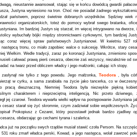
 odwagą, nieustannie awansował, stając się w końcu dowódcą gwardii pałacow
usza, Justyna wyniesiono na tron. Choć nie posiadał żadnego wykształcenia
rządzał państwem, poprzez świetnie dobranych urzędników. Sędziwy wiek n
rawności organizatorskich, toteż do pomocy wybrał swego bratanka, ofice
styniana. Im bardziej Justyn się starzał, im więcej intrygowano na dworze, 
stolicy wybuchały bójki między stronnictwami cyrkowymi, tym bardziej Just
ając coraz więcej spraw państwowych Justynianowi. W kwietniu 527 ro
a następcą tronu, co miało zapobiec walce o sukcesję. Wkrótce, stary cesa
niej Wielkim. Wedle tradycji, zaraz po koronacji Justyniana, zmieniono spos
usieli całować prawą pierś cesarza, obecnie zaś wszyscy, niezależnie od sw
adać na twarz przed obliczem władcy i jego małżonki, całując ich stopy.
Teodora
n zasłynął nie tylko z tego powodu. Jego małżonka,
, była cór
ierząt w cyrku, a sama zarabiała na życie jako tancerka, co w ówczesn
ło pracą dwuznaczną. Niemniej Teodora była niezwykle piękną kobiet
ilnym charakterem i nieprzeciętną inteligencją. Nic przeto dziwnego, 
legł jej czarowi. Teodora wywarła wielki wpływ na postępowanie Justyniana ja
 cesarz starał się żyć skromnie, czym zadziwiał sobie współczesnych. Życ
opisał Prokopiusz z Cezarei, który pozostawił jednak bardzo zjadliwy op
 cesarza, obdarzając go cechami tyrana i szaleńca.
adca już na początku swych rządów musiał stawić czoła Persom. Na szczęśc
w 531 roku zmarł władca perski, Kowad, a jego następca, wolał zawrzeć pokó