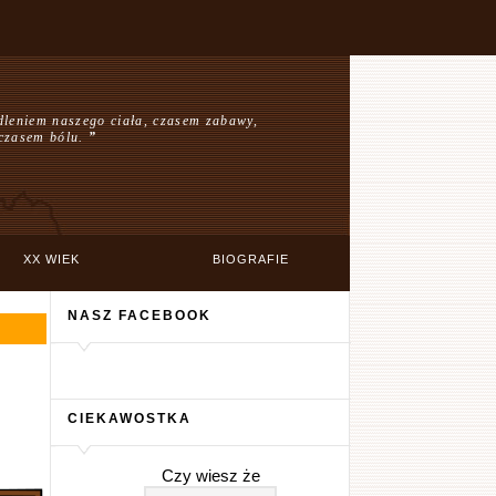
dleniem naszego ciała, czasem zabawy,
czasem bólu.
”
XX WIEK
BIOGRAFIE
NASZ FACEBOOK
CIEKAWOSTKA
Czy wiesz że