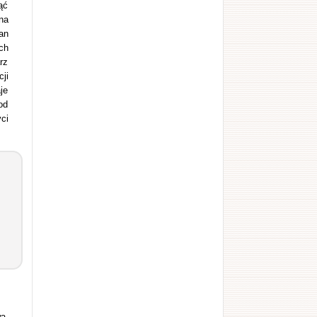
ąć
na
an
ch
rz
ji
je
od
ci
a.