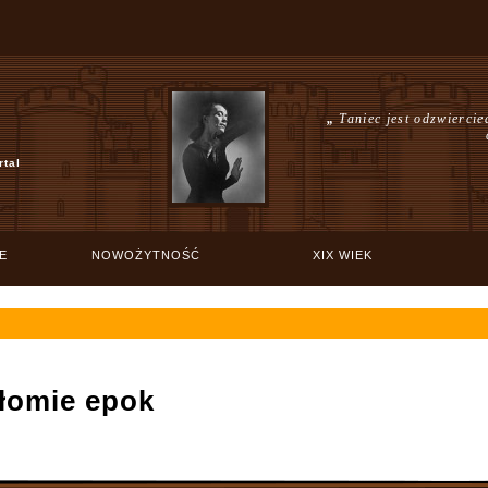
„
Taniec jest odzwiercie
rtal
E
NOWOŻYTNOŚĆ
XIX WIEK
łomie epok