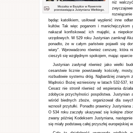
niż walczy
Mozaika w Bazylice w Rawennie
zwyczajowe
przestawiająca Justyniana Wielkiego.
rozwiązanie
będąc katolikiem, usiłował wyplenić inne odł
kultów. Tak więc poganom i manichejczykom gro
nakazał konfiskować ich majątki, a niepoko
urzędowych. W 529 roku Justynian zamknął Akad
ponadto, że w całym państwie pojawili się do
wiary". Wprowadzono również cenzurę, która ni
cieszyli się względnym spokojem, mając oparcie 
Justynian zasłynął również jako wielki b
cesarstwie licznie powstawały kościoły, most
rozbudowie systemu dróg. Najbardziej znanym z 
Mądrości Bożej wzniesiony w latach 532-537, k
Cesarz nie stronił również od wspierania działa
zdobycie przychylności pospólstwa. Justynian
wśród biednych zboże, organizował dla swyc
wznosił przytułki. Ponadto prawnicy Justyniana 
O 534 roku zaczęły ukazywać się kolejne zbior
zwany później Kodeksem Justyniana, następnie D
się miały podstawą całej przyszłej europejskiej w
Cała ta działalność wymagała wielkich na