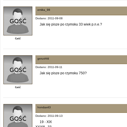
emika_98
Dodano: 2011-09-08
Jak się pisze po rzymsku 33 wiek p.n.e.?
Gość
geruvhfd
Dodano: 2011-09-11
Jak się pisze po rzymsku 750?
Gość
hondax43
Dodano: 2011-09-13
19 - XIX
XXXIII - 33