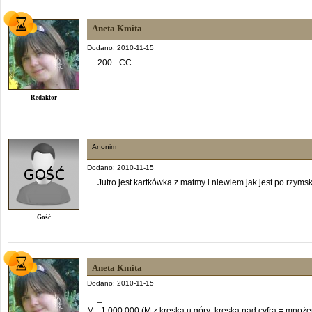
Aneta Kmita
Dodano: 2010-11-15
200 - CC
Redaktor
Anonim
Dodano: 2010-11-15
Jutro jest kartkówka z matmy i niewiem jak jest po rzyms
Gość
Aneta Kmita
Dodano: 2010-11-15
_
M - 1 000 000 (M z kreską u góry; kreska nad cyfrą = mnoż