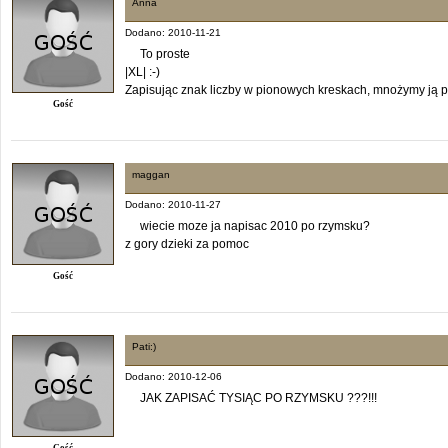
Anna
Dodano: 2010-11-21
To proste
|XL| :-)
Zapisując znak liczby w pionowych kreskach, mnożymy ją 
Gość
maggan
Dodano: 2010-11-27
wiecie moze ja napisac 2010 po rzymsku?
z gory dzieki za pomoc
Gość
Pati:)
Dodano: 2010-12-06
JAK ZAPISAĆ TYSIĄC PO RZYMSKU ???!!!
Gość