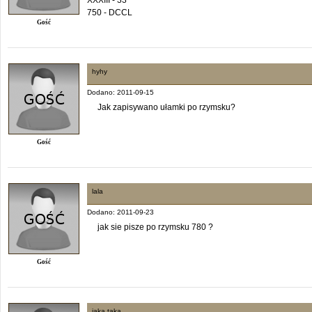
750 - DCCL
Gość
hyhy
Dodano: 2011-09-15
Jak zapisywano ułamki po rzymsku?
Gość
lala
Dodano: 2011-09-23
jak sie pisze po rzymsku 780 ?
Gość
jaka taka