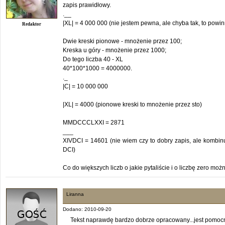
zapis prawidłowy.
.__
|XL| = 4 000 000 (nie jestem pewna, ale chyba tak, to powi
Redaktor
Dwie kreski pionowe - mnożenie przez 100;
Kreska u góry - mnożenie przez 1000;
Do tego liczba 40 - XL
40*100*1000 = 4000000.
._
|C| = 10 000 000
|XL| = 4000 (pionowe kreski to mnożenie przez sto)
MMDCCCLXXI = 2871
___
XIVDCI = 14601 (nie wiem czy to dobry zapis, ale kombinu
DCI)
Co do większych liczb o jakie pytaliście i o liczbę zero możn
Liranna
Dodano: 2010-09-20
Tekst naprawdę bardzo dobrze opracowany...jest pomocny 