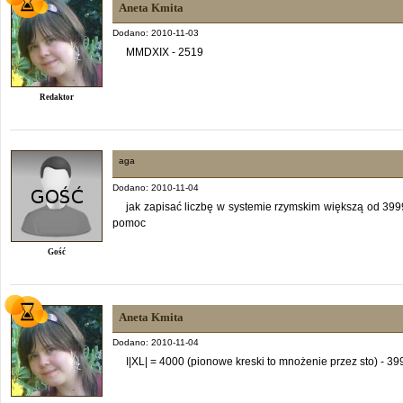
Aneta Kmita
Dodano: 2010-11-03
MMDXIX - 2519
Redaktor
aga
Dodano: 2010-11-04
jak zapisać liczbę w systemie rzymskim większą od 3999
pomoc
Gość
Aneta Kmita
Dodano: 2010-11-04
I|XL| = 4000 (pionowe kreski to mnożenie przez sto) -