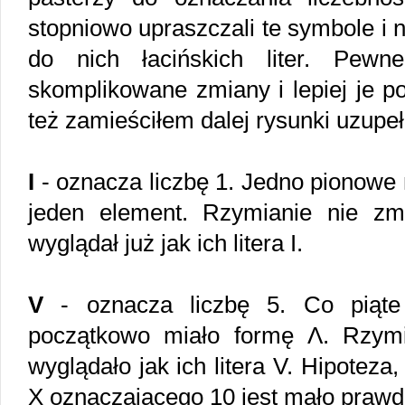
stopniowo upraszczali te symbole i
do nich łacińskich liter. Pewn
skomplikowane zmiany i lepiej je p
też zamieściłem dalej rysunki uzupeł
I
- oznacza liczbę 1. Jedno pionowe 
jeden element. Rzymianie nie zm
wyglądał już jak ich litera I.
V
- oznacza liczbę 5. Co piąte 
początkowo miało formę Λ. Rzymian
wyglądało jak ich litera V. Hipoteza
X oznaczającego 10 jest mało praw