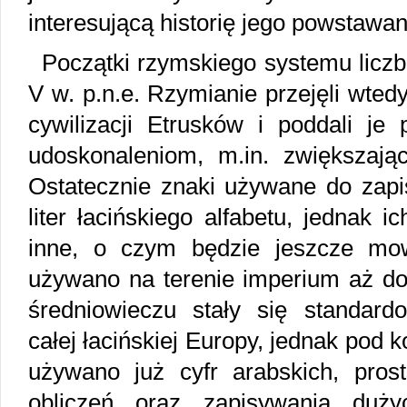
interesującą historię jego powstawan
Początki rzymskiego systemu licz
V w. p.n.e. Rzymianie przejęli wted
cywilizacji Etrusków i poddali j
udoskonaleniom, m.in. zwiększają
Ostatecznie znaki używane do zapis
liter łacińskiego alfabetu, jednak 
inne, o czym będzie jeszcze mow
używano na terenie imperium aż do
średniowieczu stały się standa
całej łacińskiej Europy, jednak pod k
używano już cyfr arabskich, pros
obliczeń oraz zapisywania duży