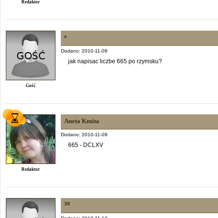
Redaktor
s
Dodano: 2010-11-09
jak napisac liczbe 665 po rzymsku?
Gość
Aneta Kmita
Dodano: 2010-11-09
665 - DCLXV
Redaktor
39