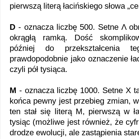
pierwszą literą łacińskiego słowa „c
D
- oznacza liczbę 500. Setne Λ o
okrągłą ramką. Dość skompliko
później do przekształcenia 
prawdopodobnie jako oznaczenie łac
czyli pół tysiąca.
M
- oznacza liczbę 1000. Setne X t
końca pewny jest przebieg zmian, 
ten stał się literą M, pierwszą w ła
tysiąc (możliwe jest również, że cyf
drodze ewolucji, ale zastąpienia star