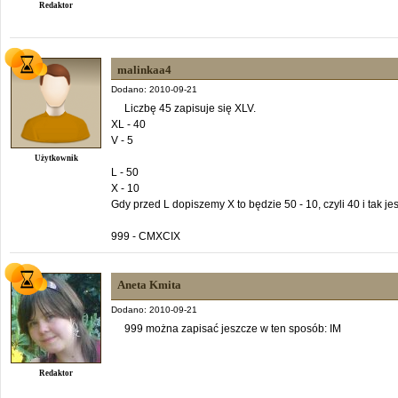
Redaktor
malinkaa4
Dodano: 2010-09-21
Liczbę 45 zapisuje się XLV.
XL - 40
V - 5
Użytkownik
L - 50
X - 10
Gdy przed L dopiszemy X to będzie 50 - 10, czyli 40 i tak jes
999 - CMXCIX
Aneta Kmita
Dodano: 2010-09-21
999 można zapisać jeszcze w ten sposób: IM
Redaktor