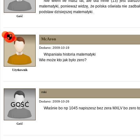
Nie wiem ile masz lat, ale dla mnie (13) jest bardz
matematyki, ponieważ widzę, że polska oświata nie zadbał
podstaw dzisiejszej matematyki.
Gość
McAron
Dodano: 2009-10-19
Wspaniała historia matematyki
Wie może kto jak było zero?
Użytkownik
miki
Dodano: 2009-10-26
Właśnie bo np 1045 napiszesz bez zera MXLV bo zero to
Gość