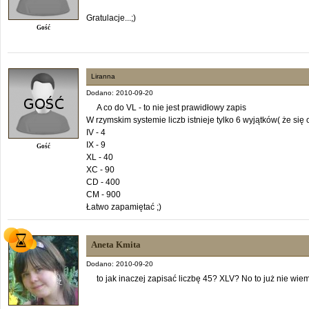
Gratulacje...;)
Gość
Liranna
Dodano: 2010-09-20
A co do VL - to nie jest prawidłowy zapis
W rzymskim systemie liczb istnieje tylko 6 wyjątków( że się 
IV - 4
IX - 9
Gość
XL - 40
XC - 90
CD - 400
CM - 900
Łatwo zapamiętać ;)
Aneta Kmita
Dodano: 2010-09-20
to jak inaczej zapisać liczbę 45? XLV? No to już nie wiem