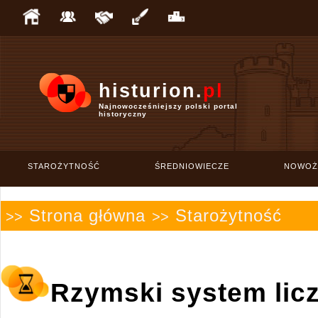
histurion.
pl
Najnowocześniejszy polski portal
historyczny
STAROŻYTNOŚĆ
ŚREDNIOWIECZE
NOWOŻ
Strona główna
Starożytność
>>
>>
Rzymski system lic