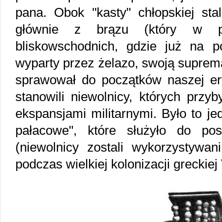
pana. Obok "kasty" chłopskiej stal
głównie z brązu (który w pr
bliskowschodnich, gdzie już na po
wyparty przez żelazo, swoją suprem
sprawował do początków naszej ery
stanowili niewolnicy, których przy
ekspansjami militarnymi. Było to je
pałacowe", które służyło do p
(niewolnicy zostali wykorzystywan
podczas wielkiej kolonizacji greckiej V