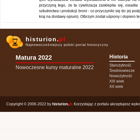
przyczyną tego, że ta cywilizacja zasklepiła się, osiadł
szkutnictwa i produkcji broni - co przyczyniło się do jej p
kraj na dostawy opium). Olbrzym został uśpiony i dopiero ter
histurion.
pl
Najnowocześniejszy polski portal historyczny
Matura 2022
Historia
Starożytność
Nowoczesne kursy maturalne 2022
Średniowiecze
Nowożytność
XIX wiek
XX wiek
Copyright © 2006-2022 by
histurion.
pl
. Korzystając z portalu akceptujesz wyk