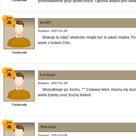
Użytkownik
przedstawienie grup społecznych. Ogólnie artykuł jest cieka
kris93
Dodano: 2007-01-28
Brakuje tu zdjęć władców, mogła być tu jakaś mapka. Po
wiele z historii Chin.
Użytkownik
Loviatar
Dodano: 2007-01-29
Wszystkiego po trochu. ^^ Ciekawy tekst, można się duż
warto byłoby znać trochę historii.
Użytkownik
Nefertari
Dodano: 2007-03-08