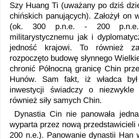
Szy Huang Ti (uważany po dziś dzie
chińskich panujących). Założył on 
(ok. 300 p.n.e. - 200 p.n.e.)
militarystycznemu jak i dyplomaty
jedność krajowi. To również z
rozpoczęto budowę słynnego Wielkie
chronić Północną granicę Chin prz
Hunów. Sam fakt, iż władca był 
inwestycji świadczy o niezwykle s
również siły samych Chin.
Dynastia Cin nie panowała jedna
wyparta przez nową przedstawicieli d
200 n.e.). Panowanie dynastii Han 