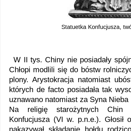
Statuetka Konfucjusza, tw
W II tys. Chiny nie posiadały spó
Chłopi modlili się do bóstw rolnicz
plony. Arystokracja natomiast ubó
których de facto posiadała tak wys
uznawano natomiast za Syna Nieba 
Na religię starożytnych Chin b
Konfucjusza (VI w. p.n.e.). Głosił 
nakazywał składanie hołdu rodzico