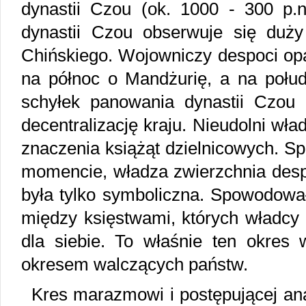
dynastii Czou (ok. 1000 - 300 p.n
dynastii Czou obserwuje się duży
Chińskiego. Wojowniczy despoci opa
na północ o Mandżurię, a na połud
schyłek panowania dynastii Czou
decentralizację kraju. Nieudolni wł
znaczenia książąt dzielnicowych. 
momencie, władza zwierzchnia desp
była tylko symboliczna. Spowodował
między księstwami, których władcy c
dla siebie. To właśnie ten okres 
okresem walczących państw.
Kres marazmowi i postępującej ana