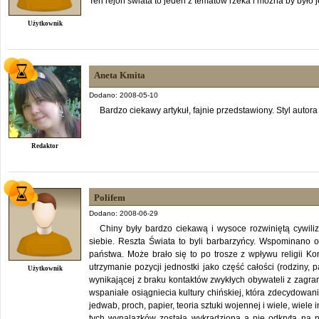
Ten rejon świata to jeden z tematów rzeka i można by było 
Użytkownik
Aneta Kmita
Dodano: 2008-05-10
Bardzo ciekawy artykuł, fajnie przedstawiony. Styl autora
Redaktor
Polifem
Dodano: 2008-06-29
Chiny były bardzo ciekawą i wysoce rozwiniętą cywili
siebie. Reszta Świata to byli barbarzyńcy. Wspominano o
państwa. Może brało się to po trosze z wpływu religii K
utrzymanie pozycji jednostki jako część całości (rodziny,
Użytkownik
wynikającej z braku kontaktów zwykłych obywateli z zagr
wspaniałe osiągniecia kultury chińskiej, która zdecydowan
jedwab, proch, papier, teoria sztuki wojennej i wiele, wiele
tych wynalazków została wykradziona a nie odkryta na no