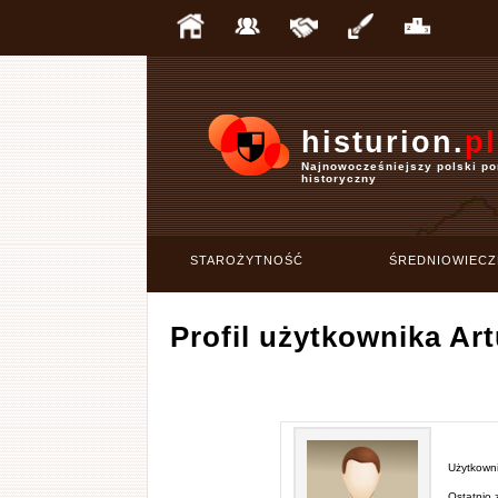
histurion.
pl
Najnowocześniejszy polski po
historyczny
STAROŻYTNOŚĆ
ŚREDNIOWIECZ
Profil użytkownika Ar
Użytkowni
Ostatnio