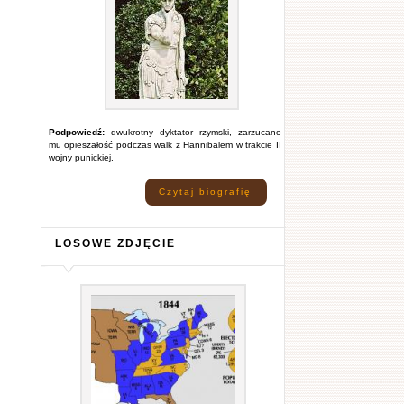
Podpowiedź:
dwukrotny dyktator rzymski, zarzucano
mu opieszałość podczas walk z Hannibalem w trakcie II
wojny punickiej.
Czytaj biografię
LOSOWE ZDJĘCIE