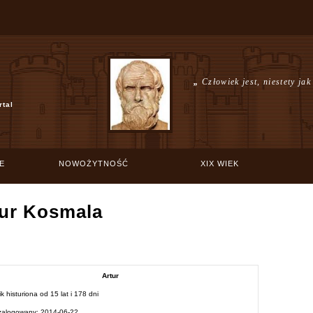
„
Człowiek jest, niestety jak
rtal
E
NOWOŻYTNOŚĆ
XIX WIEK
tur Kosmala
Artur
k histuriona od
15 lat i 178 dni
 zalogowany:
2014-06-22